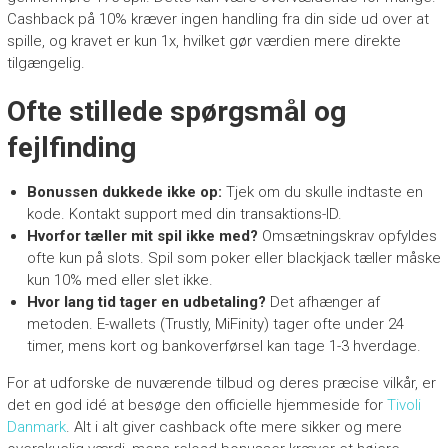
Cashback på 10% kræver ingen handling fra din side ud over at
spille, og kravet er kun 1x, hvilket gør værdien mere direkte
tilgængelig.
Ofte stillede spørgsmål og
fejlfinding
Bonussen dukkede ikke op:
Tjek om du skulle indtaste en
kode. Kontakt support med din transaktions-ID.
Hvorfor tæller mit spil ikke med?
Omsætningskrav opfyldes
ofte kun på slots. Spil som poker eller blackjack tæller måske
kun 10% med eller slet ikke.
Hvor lang tid tager en udbetaling?
Det afhænger af
metoden. E-wallets (Trustly, MiFinity) tager ofte under 24
timer, mens kort og bankoverførsel kan tage 1-3 hverdage.
For at udforske de nuværende tilbud og deres præcise vilkår, er
det en god idé at besøge den officielle hjemmeside for
Tivoli
Danmark
. Alt i alt giver cashback ofte mere sikker og mere