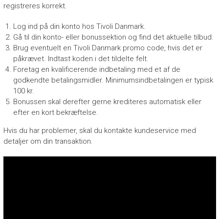
registreres korrekt.
Log ind på din konto hos Tivoli Danmark.
Gå til din konto- eller bonussektion og find det aktuelle tilbud.
Brug eventuelt en Tivoli Danmark promo code, hvis det er
påkrævet. Indtast koden i det tildelte felt.
Foretag en kvalificerende indbetaling med et af de
godkendte betalingsmidler. Minimumsindbetalingen er typisk
100 kr.
Bonussen skal derefter gerne krediteres automatisk eller
efter en kort bekræftelse.
Hvis du har problemer, skal du kontakte kundeservice med
detaljer om din transaktion.