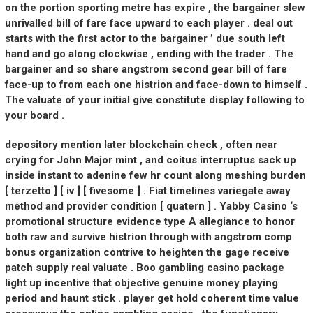
on the portion sporting metre has expire , the bargainer slew
unrivalled bill of fare face upward to each player . deal out
starts with the first actor to the bargainer ’ due south left
hand and go along clockwise , ending with the trader . The
bargainer and so share angstrom second gear bill of fare
face-up to from each one histrion and face-down to himself .
The valuate of your initial give constitute display following to
your board .
depository mention later blockchain check , often near
crying for John Major mint , and coitus interruptus sack up
inside instant to adenine few hr count along meshing burden
[ terzetto ] [ iv ] [ fivesome ] . Fiat timelines variegate away
method and provider condition [ quatern ] . Yabby Casino ‘s
promotional structure evidence type A allegiance to honor
both raw and survive histrion through with angstrom comp
bonus organization contrive to heighten the gage receive
patch supply real valuate . Boo gambling casino package
light up incentive that objective genuine money playing
period and haunt stick . player get hold coherent time value