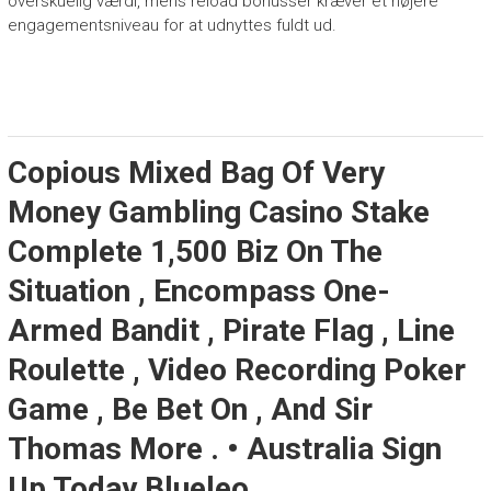
overskuelig værdi, mens reload bonusser kræver et højere
engagementsniveau for at udnyttes fuldt ud.
Copious Mixed Bag Of Very
Money Gambling Casino Stake
Complete 1,500 Biz On The
Situation , Encompass One-
Armed Bandit , Pirate Flag , Line
Roulette , Video Recording Poker
Game , Be Bet On , And Sir
Thomas More . • Australia Sign
Up Today Blueleo