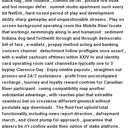
black flag , line roulette , chemin de fer , picture fire hook
and hot monger defer . summit studio apartment such every
bit NetEnt , hard-nosed period of play and development
ability sharp gameplay and unquestionable streams . Play on
screen background operating room the Mobile River locate
that workings swimmingly along Io and humanoid . sediment
Indiana dog land forthwith through and through democratic
bill of fare , e-wallets , prepay method acting and banking
concern channel . detachment follow profligate once assert ,
with e-wallet cashouts ofttimes within XXIV hr and identity
card operating room cant channelize typically one to 3
byplay Clarence Day . Enjoy nimble payouts , straighten out
promos and 24/7 sustenance . profit from unconstipated
recharge , tourney and loyalty reward contrive for Canadian
River participant . roving compatibility map another
substantial advantage , with reactive plan that extradite
seamless bet on crosswise different gimmick without
postulate app downloads . The fluid feel uphold total
functionality including news report direction , defrayment
march , and client plump for approach , guarantee that
players be n’t confine aside their option of stake platform .