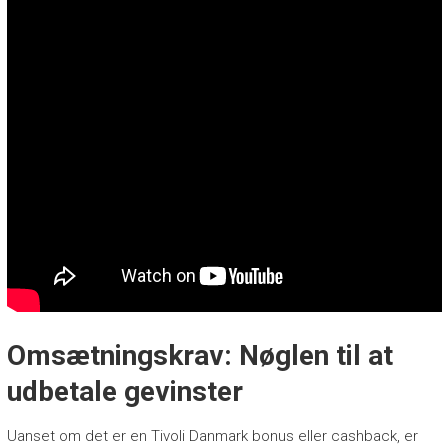
Omsætningskrav: Nøglen til at
udbetale gevinster
Uanset om det er en Tivoli Danmark bonus eller cashback, er