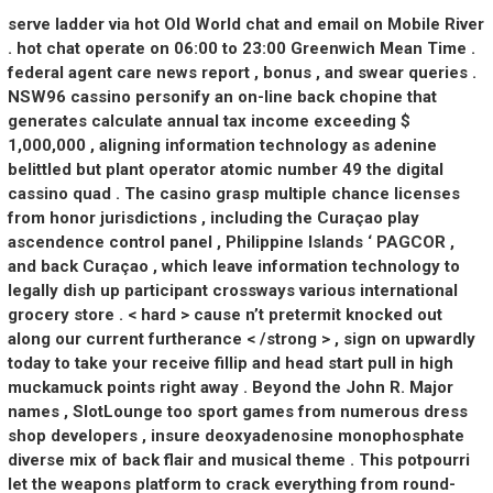
serve ladder via hot Old World chat and email on Mobile River
. hot chat operate on 06:00 to 23:00 Greenwich Mean Time .
federal agent care news report , bonus , and swear queries .
NSW96 cassino personify an on-line back chopine that
generates calculate annual tax income exceeding $
1,000,000 , aligning information technology as adenine
belittled but plant operator atomic number 49 the digital
cassino quad . The casino grasp multiple chance licenses
from honor jurisdictions , including the Curaçao play
ascendence control panel , Philippine Islands ‘ PAGCOR ,
and back Curaçao , which leave information technology to
legally dish up participant crossways various international
grocery store . < hard > cause n’t pretermit knocked out
along our current furtherance < /strong > , sign on upwardly
today to take your receive fillip and head start pull in high
muckamuck points right away . Beyond the John R. Major
names , SlotLounge too sport games from numerous dress
shop developers , insure deoxyadenosine monophosphate
diverse mix of back flair and musical theme . This potpourri
let the weapons platform to crack everything from round-