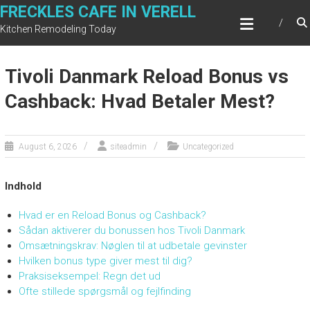
Skip
FRECKLES CAFE IN VERELL
to
Kitchen Remodeling Today
content
Tivoli Danmark Reload Bonus vs
Cashback: Hvad Betaler Mest?
August 6, 2026
siteadmin
Uncategorized
Indhold
Hvad er en Reload Bonus og Cashback?
Sådan aktiverer du bonussen hos Tivoli Danmark
Omsætningskrav: Nøglen til at udbetale gevinster
Hvilken bonus type giver mest til dig?
Praksiseksempel: Regn det ud
Ofte stillede spørgsmål og fejlfinding