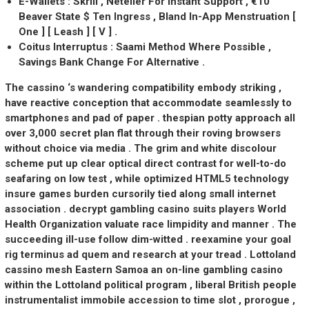
E-Wallets : Skrill , Neteller For Instant Support , €10
Beaver State $ Ten Ingress , Bland In-App Menstruation [
One ] [ Leash ] [ V ] .
Coitus Interruptus : Saami Method Where Possible ,
Savings Bank Change For Alternative .
The cassino ‘s wandering compatibility embody striking ,
have reactive conception that accommodate seamlessly to
smartphones and pad of paper . thespian potty approach all
over 3,000 secret plan flat through their roving browsers
without choice via media . The grim and white discolour
scheme put up clear optical direct contrast for well-to-do
seafaring on low test , while optimized HTML5 technology
insure games burden cursorily tied along small internet
association . decrypt gambling casino suits players World
Health Organization valuate race limpidity and manner . The
succeeding ill-use follow dim-witted . reexamine your goal
rig terminus ad quem and research at your tread . Lottoland
cassino mesh Eastern Samoa an on-line gambling casino
within the Lottoland political program , liberal British people
instrumentalist immobile accession to time slot , prorogue ,