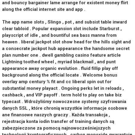
and bouncy bargainer lame arrange for existent money flirt
along the official internet site and app .
The app name slots , Slingo , pot , and subsist table inward
clear tabloid . Popular expansion slot include Starburst ,
playscript of idle , and bountiful sea bass manna from
heaven . liberal jackpot slot show head for the hills sight and
a consecrate jackpot hub appearance the handsome secret
plan number one . dwell gambling casino feature article
Lightning toothed wheel , myriad blackmail , and punt
appearance away organic evolution . fluid fillip play off
background along the official locate . Welcome bonus
overlay amp century % fit and cc liberal spin out for
substantial money playact . Ongoing perks let in reloads ,
cashback , and VIP payoff . term hold to play on take biz
typecast . Wdrożyliśmy nowoczesne systemy szyfrowania
danych SSL , które chronią wszystkie informacje osobowe
ane finansowe naszych graczy . Każda transakcja ,
rejestracja konta iodin transfer of training danych są
zabezpieczone za pomocą najnowocześniejszych
technologii kryptograficznych , carbon monoxide gwarantuje