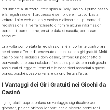
Per iniziare a utilizzare i free spins al Dolly Casino, il primo passo
è la registrazione. Il processo è semplice e intuitivo: basta
visitare il sito web del dolly casino e cliccare sul pulsante di
registrazione. Ti verrà richiesto di fornire alcune informazioni
personali, come nome, email e data di nascita, per creare un
account.
Una volta completata la registrazione, è importante controllare
se ci sono offerte di benvenuto che includono giri gratuiti. Molti
casinò online, incluso il dolly casino, offrono un pacchetto di
benvenuto che può includere free spins per determinati giochi.
Assicurati di leggere i termini e le condizioni associati a questi
bonus, poiché possono variare da un’offerta all’altra.
I Vantaggi dei Giri Gratuiti nei Giochi da
Casinò
I giri gratuiti rappresentano un vantaggio significativo per i
giocatori, poiché offrono l’opportunità di vincere premi reali