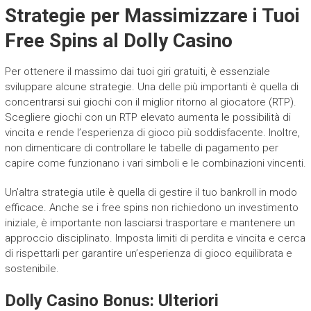
Strategie per Massimizzare i Tuoi
Free Spins al Dolly Casino
Per ottenere il massimo dai tuoi giri gratuiti, è essenziale
sviluppare alcune strategie. Una delle più importanti è quella di
concentrarsi sui giochi con il miglior ritorno al giocatore (RTP).
Scegliere giochi con un RTP elevato aumenta le possibilità di
vincita e rende l’esperienza di gioco più soddisfacente. Inoltre,
non dimenticare di controllare le tabelle di pagamento per
capire come funzionano i vari simboli e le combinazioni vincenti.
Un’altra strategia utile è quella di gestire il tuo bankroll in modo
efficace. Anche se i free spins non richiedono un investimento
iniziale, è importante non lasciarsi trasportare e mantenere un
approccio disciplinato. Imposta limiti di perdita e vincita e cerca
di rispettarli per garantire un’esperienza di gioco equilibrata e
sostenibile.
Dolly Casino Bonus: Ulteriori