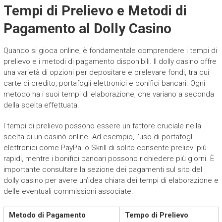
Tempi di Prelievo e Metodi di
Pagamento al Dolly Casino
Quando si gioca online, è fondamentale comprendere i tempi di
prelievo e i metodi di pagamento disponibili. Il dolly casino offre
una varietà di opzioni per depositare e prelevare fondi, tra cui
carte di credito, portafogli elettronici e bonifici bancari. Ogni
metodo ha i suoi tempi di elaborazione, che variano a seconda
della scelta effettuata.
I tempi di prelievo possono essere un fattore cruciale nella
scelta di un casinò online. Ad esempio, l’uso di portafogli
elettronici come PayPal o Skrill di solito consente prelievi più
rapidi, mentre i bonifici bancari possono richiedere più giorni. È
importante consultare la sezione dei pagamenti sul sito del
dolly casino per avere un’idea chiara dei tempi di elaborazione e
delle eventuali commissioni associate.
Metodo di Pagamento
Tempo di Prelievo