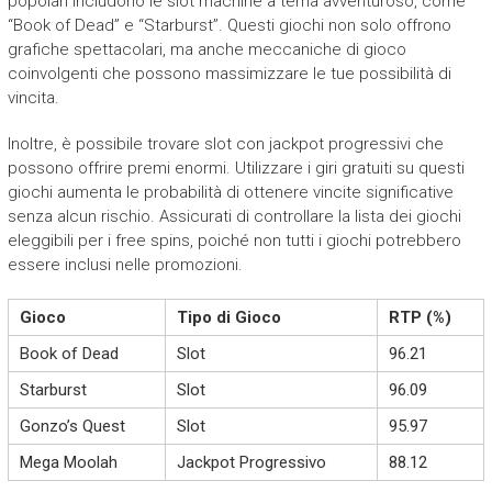
popolari includono le slot machine a tema avventuroso, come
“Book of Dead” e “Starburst”. Questi giochi non solo offrono
grafiche spettacolari, ma anche meccaniche di gioco
coinvolgenti che possono massimizzare le tue possibilità di
vincita.
Inoltre, è possibile trovare slot con jackpot progressivi che
possono offrire premi enormi. Utilizzare i giri gratuiti su questi
giochi aumenta le probabilità di ottenere vincite significative
senza alcun rischio. Assicurati di controllare la lista dei giochi
eleggibili per i free spins, poiché non tutti i giochi potrebbero
essere inclusi nelle promozioni.
Gioco
Tipo di Gioco
RTP (%)
Book of Dead
Slot
96.21
Starburst
Slot
96.09
Gonzo’s Quest
Slot
95.97
Mega Moolah
Jackpot Progressivo
88.12