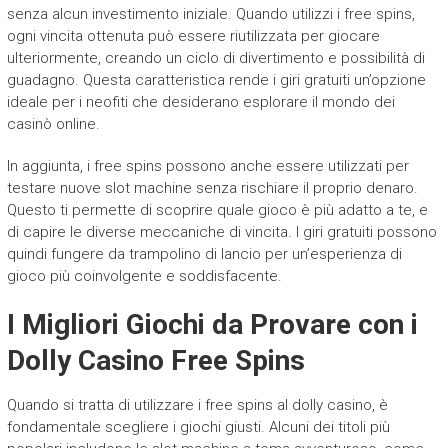
senza alcun investimento iniziale. Quando utilizzi i free spins,
ogni vincita ottenuta può essere riutilizzata per giocare
ulteriormente, creando un ciclo di divertimento e possibilità di
guadagno. Questa caratteristica rende i giri gratuiti un’opzione
ideale per i neofiti che desiderano esplorare il mondo dei
casinò online.
In aggiunta, i free spins possono anche essere utilizzati per
testare nuove slot machine senza rischiare il proprio denaro.
Questo ti permette di scoprire quale gioco è più adatto a te, e
di capire le diverse meccaniche di vincita. I giri gratuiti possono
quindi fungere da trampolino di lancio per un’esperienza di
gioco più coinvolgente e soddisfacente.
I Migliori Giochi da Provare con i
Dolly Casino Free Spins
Quando si tratta di utilizzare i free spins al dolly casino, è
fondamentale scegliere i giochi giusti. Alcuni dei titoli più