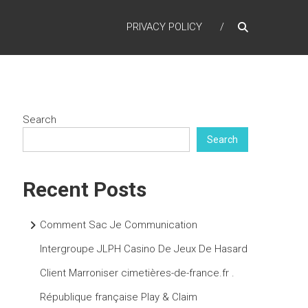
PRIVACY POLICY
Search
Search
Recent Posts
Comment Sac Je Communication
Intergroupe JLPH Casino De Jeux De Hasard
Client Marroniser cimetières-de-france.fr .
République française Play & Claim