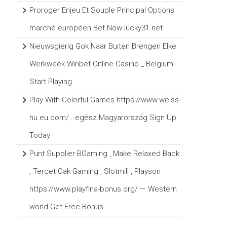
Proroger Enjeu Et Souple Principal Options
marché européen Bet Now lucky31.net
Nieuwsgierig Gok Naar Buiten Brengen Elke
Werkweek Winbet Online Casino _ Belgium
Start Playing
Play With Colorful Games https://www.weiss-
hu.eu.com/ . egész Magyarország Sign Up
Today
Punt Supplier BGaming , Make Relaxed Back
, Tercet Oak Gaming , Slotmill , Playson
https://www.playfina-bonus.org/ — Western
world Get Free Bonus