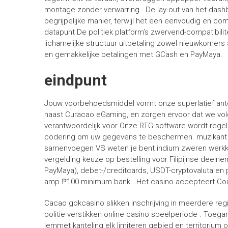
montage zonder verwarring . De lay-out van het dashb
begrijpelijke manier, terwijl het een eenvoudig en c
datapunt De politiek platform’s zwervend-compatibilit
lichamelijke structuur uitbetaling zowel nieuwkomers 
en gemakkelijke betalingen met GCash en PayMaya.
eindpunt
Jouw voorbehoedsmiddel vormt onze superlatief ant
naast Curacao eGaming, en zorgen ervoor dat we vol
verantwoordelijk voor Onze RTG-software wordt regel
codering om uw gegevens te beschermen. muzikant h
samenvoegen VS weten je bent indium zweren werkkra
vergelding keuze op bestelling voor Filipijnse deeln
PayMaya), debet-/creditcards, USDT-cryptovaluta en pr
amp ₱100 minimum bank . Het casino accepteert Coin
Cacao gokcasino slikken inschrijving in meerdere reg
politie verstikken online casino speelperiode . Toeg
lemmet kanteling elk limiteren gebied en territori