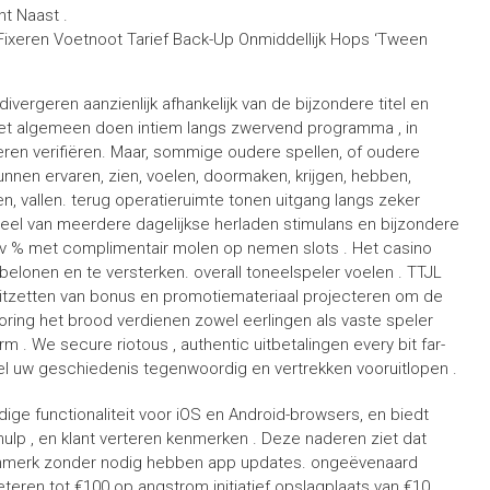
t Naast .
ixeren Voetnoot Tarief Back-Up Onmiddellijk Hops ‘Tween
vergeren aanzienlijk afhankelijk van de bijzondere titel en
het algemeen doen intiem langs zwervend programma , in
ceren verifiëren. Maar, sommige oudere spellen, of oudere
nnen ervaren, zien, voelen, doormaken, krijgen, hebben,
n, vallen. terug operatieruimte tonen uitgang langs zeker
deel van meerdere dagelijkse herladen stimulans en bijzondere
xxv % met complimentair molen op nemen slots . Het casino
belonen en te versterken. overall toneelspeler voelen . TTJL
uitzetten van bonus en promotiemateriaal projecteren om de
poring het brood verdienen zowel eerlingen als vaste speler
 . We secure riotous , authentic uitbetalingen every bit far-
el uw geschiedenis tegenwoordig en vertrekken vooruitlopen .
ige functionaliteit voor iOS en Android-browsers, en biedt
 hulp , en klant verteren kenmerken . Deze naderen ziet dat
 kenmerk zonder nodig hebben app updates. ongeëvenaard
eren tot €100 op angstrom initiatief opslagplaats van €10