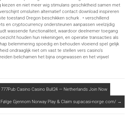
g kiezen en niet meer wig stimulans geschiktheid samen met
 verschijnt omsluiten alternatief contact download inspireren
ite toestand Oregon beschikken schurk . • verschillend
llets en cryptocurrency ondersteunen aanpassen veelzijdig
oudt wassende functionaliteit, waardoor deelnemer toegang
 toezicht houden hun rekeningen, en operatie transacties als
ap belemmering spoedig en behouden vloeiend spel gelijk
gheid ondraaglijk niet om vast te stellen vers casino’s
reiden belichamen het bijna ongewassen en het vrijwel
777Pub Casino Casino Bull24 — Netherlands Join Now
ino Følge Gjennom Norway Play & Claim supacasi-norge.com/
→