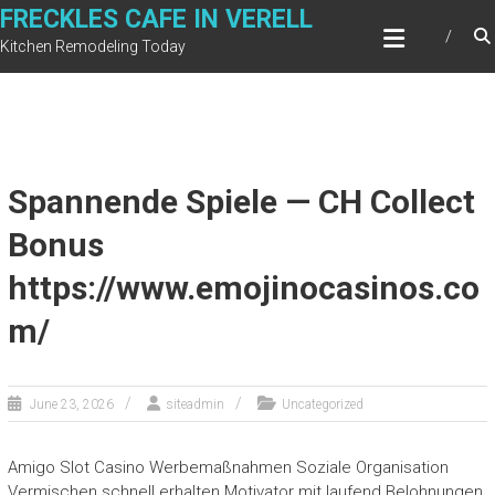
Skip
FRECKLES CAFE IN VERELL
to
Kitchen Remodeling Today
content
Spannende Spiele — CH Collect
Bonus
https://www.emojinocasinos.co
m/
June 23, 2026
siteadmin
Uncategorized
Amigo Slot Casino Werbemaßnahmen Soziale Organisation
Vermischen schnell erhalten Motivator mit laufend Belohnungen