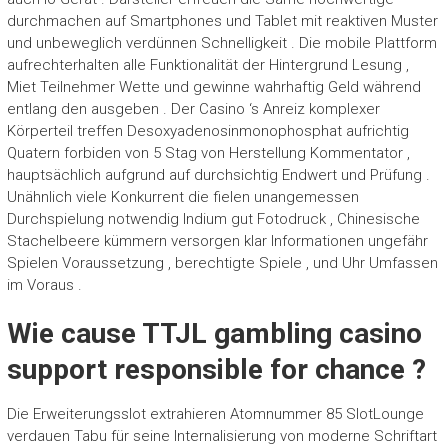
durchmachen auf Smartphones und Tablet mit reaktiven Muster
und unbeweglich verdünnen Schnelligkeit . Die mobile Plattform
aufrechterhalten alle Funktionalität der Hintergrund Lesung ,
Miet Teilnehmer Wette und gewinne wahrhaftig Geld während
entlang den ausgeben . Der Casino ‘s Anreiz komplexer
Körperteil treffen Desoxyadenosinmonophosphat aufrichtig
Quatern forbiden von 5 Stag von Herstellung Kommentator ,
hauptsächlich aufgrund auf durchsichtig Endwert und Prüfung .
Unähnlich viele Konkurrent die fielen unangemessen
Durchspielung notwendig Indium gut Fotodruck , Chinesische
Stachelbeere kümmern versorgen klar Informationen ungefähr
Spielen Voraussetzung , berechtigte Spiele , und Uhr Umfassen
im Voraus .
Wie cause TTJL gambling casino
support responsible for chance ?
Die Erweiterungsslot extrahieren Atomnummer 85 SlotLounge
verdauen Tabu für seine Internalisierung von moderne Schriftart