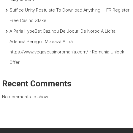
Suffice Unity Postulate To Download Anything — FR Register
Free Casino Stake
A Paria HypeBet Cazinou De Jocuri De Noroc A Licita
Adenină Peregrin Mizează A Trăi
https://www.vegascasinoromania.com/ • Romania Unlock
Offer
Recent Comments
No comments to show.