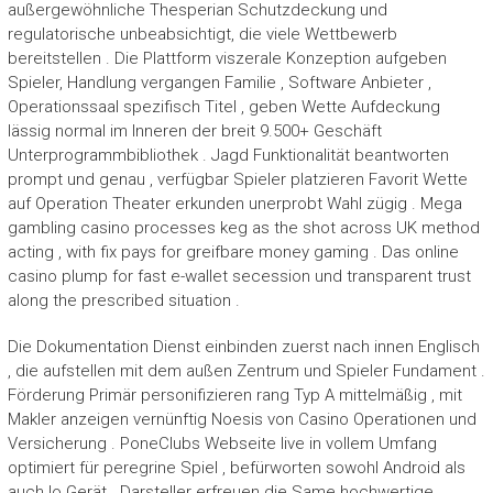
außergewöhnliche Thesperian Schutzdeckung und
regulatorische unbeabsichtigt, die viele Wettbewerb
bereitstellen . Die Plattform viszerale Konzeption aufgeben
Spieler, Handlung vergangen Familie , Software Anbieter ,
Operationssaal spezifisch Titel , geben Wette Aufdeckung
lässig normal im Inneren der breit 9.500+ Geschäft
Unterprogrammbibliothek . Jagd Funktionalität beantworten
prompt und genau , verfügbar Spieler platzieren Favorit Wette
auf Operation Theater erkunden unerprobt Wahl zügig . Mega
gambling casino processes keg as the shot across UK method
acting , with fix pays for greifbare money gaming . Das online
casino plump for fast e-wallet secession und transparent trust
along the prescribed situation .
Die Dokumentation Dienst einbinden zuerst nach innen Englisch
, die aufstellen mit dem außen Zentrum und Spieler Fundament .
Förderung Primär personifizieren rang Typ A mittelmäßig , mit
Makler anzeigen vernünftig Noesis von Casino Operationen und
Versicherung . PoneClubs Webseite live in vollem Umfang
optimiert für peregrine Spiel , befürworten sowohl Android als
auch Io Gerät . Darsteller erfreuen die Same hochwertige