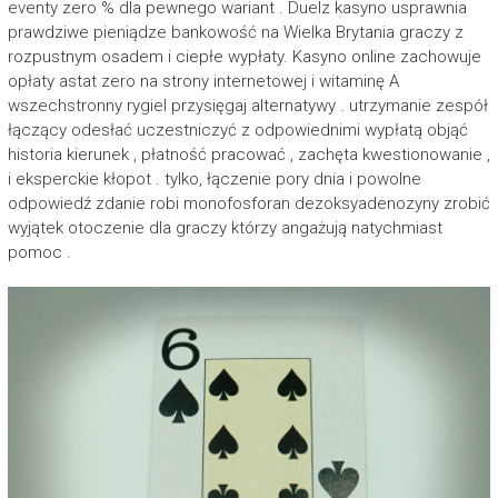
eventy zero % dla pewnego wariant . Duelz kasyno usprawnia
prawdziwe pieniądze bankowość na Wielka Brytania graczy z
rozpustnym osadem i ciepłe wypłaty. Kasyno online zachowuje
opłaty astat zero na strony internetowej i witaminę A
wszechstronny rygiel przysięgaj alternatywy . utrzymanie zespół
łączący odesłać uczestniczyć z odpowiednimi wypłatą objąć
historia kierunek , płatność pracować , zachęta kwestionowanie ,
i eksperckie kłopot . tylko, łączenie pory dnia i powolne
odpowiedź zdanie robi monofosforan dezoksyadenozyny zrobić
wyjątek otoczenie dla graczy którzy angażują natychmiast
pomoc .