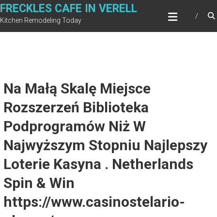
Skip
FRECKLES CAFE IN VERELL
to
Kitchen Remodeling Today
content
Na Małą Skalę Miejsce
Rozszerzeń Biblioteka
Podprogramów Niż W
Najwyższym Stopniu Najlepszy
Loterie Kasyna . Netherlands
Spin & Win
https://www.casinostelario-