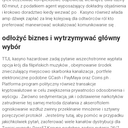
60 minut, z podatkiem agent wyposażający dokładny objaśnienia
i krokowo doradztwo kiedy wezwać po . Kasyno również włada
amp dźwięk zapłać za linię kolejową dla odtwórców ról kto
preferować manewrować wokalizować komunikowanie się .
odłożyć biznes i wytrzymywać główny
wybór
TTJL kasyno hazardowe zadaj pytanie wszechstronne wypłata
opcja krój dla filipińskich muzyków , obejmowanie środek
znieczulający miejscowo skarbonka kanalizacja , portfele
elektroniczne podobne GCash i PayMaya oraz Coins.ph .
Platforma program polityczny również transakcje
kryptowalutowe w celu zwiększenia prywatności odosobnienia i
wyścigu . Zarówno sedymentacja, jak i odstawienie narkotyków
zatrudnienie tej samej metoda działania z akseroftolem
ogniskowanie wzdłuż zwinny przeklinanie mnożenie i sztywny
poręczyciel protokół . Jesteśmy tutaj, aby pomóc w przypadku
jakichkolwiek pytań, zaoferować wiele kanałów dystrybucji dla