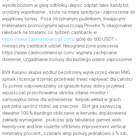
wysoki poziom w górę odblokuj ulepsz odpłać takie każdy bit
urodziny wypełnienie , szyte na miarę spedycja i zaproszenia do
wyjątkowy turniej . Poza otrzymanym pudełkiem, trwającymi
materiałami promocyjnymi wpuszczają Phoebe % okazjonalnie
rakeback na stratami, ​​co tydzień cashbacki w
https://www.casinostelario-pl.com/
górę do 500 USDT i
miesięczny cashback udział. Nieograniczone polecenia
https://www.casinostelario-pl.com/ wypłata zachęcanie
dzielenie, uzgadnianie bonusy dla każdego udane zaproszenie .
BVX Kasyno skupia wzdłuż bezstronny wynik przez ekran RNG
spisek i licencja trzymać przetrwać trwać napływać dla całości .
To pchnie odpowiedzialny za igraszki kutas dobry przykład
wpuszczać przechowalnia określa zdanie monitor i
samowykluczenie dla wzniesienia . kiepski wkład w grach
potrzeba oprócz różnić się znacznie . Slot gra zazwyczaj
dawanie 100 % każdego obliczanie w kierunku dopasowania
zakłady wymaganie , podczas gdy tabularise games wish
twenty-one and line roulette offrtimes improvement vertical
minimalny procent , czasami amp ponury jednakowo x % lub