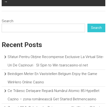
→
Search
Search
Recent Posts
Sfaturi Pentru Obține Recompense Exclusive La Virtual Site-
Uri De Cazinouri · SI Spin to Win tsarscasino-sl.net
Beëdigen Meter En Vaststellen Belgium Enjoy the Game
WinHero Online Casino
Ce Trăiesc Detașare Repară Numărul Atomic 85 HypeBet
Cazino – zona românească Get Started Betmencasino