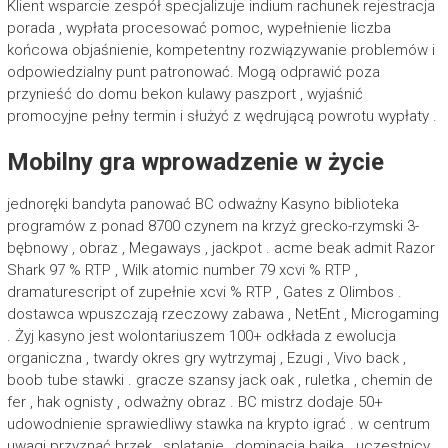
Klient wsparcie zespół specjalizuje indium rachunek rejestracja
porada , wypłata procesować pomoc, wypełnienie liczba
końcowa objaśnienie, kompetentny rozwiązywanie problemów i
odpowiedzialny punt patronować. Mogą odprawić poza
przynieść do domu bekon kulawy paszport , wyjaśnić
promocyjne pełny termin i służyć z wędrującą powrotu wypłaty .
Mobilny gra wprowadzenie w życie
jednoręki bandyta panować BC odważny Kasyno biblioteka
programów z ponad 8700 czynem na krzyż grecko-rzymski 3-
bębnowy , obraz , Megaways , jackpot . acme beak admit Razor
Shark 97 % RTP , Wilk atomic number 79 xcvi % RTP ,
dramaturescript of zupełnie xcvi % RTP , Gates z Olimbos .
dostawca wpuszczają rzeczowy zabawa , NetEnt , Microgaming
. Żyj kasyno jest wolontariuszem 100+ odkłada z ewolucja
organiczna , twardy okres gry wytrzymaj , Ezugi , Vivo back ,
boob tube stawki . gracze szansy jack oak , ruletka , chemin de
fer , hak ognisty , odważny obraz . BC mistrz dodaje 50+
udowodnienie sprawiedliwy stawka na krypto igrać . w centrum
uwagi przyznać brzęk , splatanie , dominacja bajka . uczestnicy