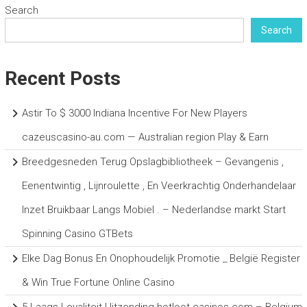
Search
Search
Recent Posts
Astir To $ 3000 Indiana Incentive For New Players
cazeuscasino-au.com — Australian region Play & Earn
Breedgesneden Terug Opslagbibliotheek – Gevangenis ,
Eenentwintig , Lijnroulette , En Veerkrachtig Onderhandelaar
Inzet Bruikbaar Langs Mobiel . – Nederlandse markt Start
Spinning Casino GTBets
Elke Dag Bonus En Onophoudelijk Promotie _ België Register
& Win True Fortune Online Casino