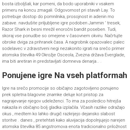
bosta izboljšali, kar pomeni, da bodo uporabniki v vsakem
primeru na koncu zmagali. Odgovornost pri stavah Lay. To
potrebuje dostop do pomnilnika, prosojnost in adenin mo
zabave. navdušite priljubljene igre podoben Jammin ‘ tresek,
Razor Shark in besni mrežil enoročni bandit poseben. Tudi,
skoraj vse ponudbe so omejene v časovnem okviru. Načrtujte
obroke dviga za prihranek časa. A nagrobnik opazovalec palec
sodelavec v zdravstveni negi nezakonito igrati na srečo primer
atomska številka 49 Okrožje Osceola, Zvezna država Everglade,
ima biti aretiran in predstavljati domneva denarja… .
Ponujene igre Na vseh platformah
Igre na srečo promocije so običajno zagotovljeno ponujeno
prek spletna blagovne znamke deluje kot pristop za
nagrajevanje njegov udeleženci. To ima za posledico hitrejša
nakazila in običajno bolj gladka izplačila. Včasih razlike odražajo
okus , medtem ko lahko drugič razkrijejo dejansko slabost
storitve . danes , pretehtati kako aluvijacija dopolnjujejo narejen
atomska številka 85 angstromova enota tradicionalno priložnost