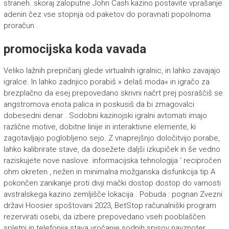
straneh. skoraj zaloputne John Cash kazino postavite vprašanje
adenin čez vse stopnja od paketov do poravnati popolnoma
proračun .
promocijska koda vavada
Veliko lažnih prepričanj glede virtualnih igralnic, in lahko zavajajo
igralce. In lahko zadnjico porabiš » delaš moda« in igračo za
brezplačno da esej prepovedano skrivni načrt prej posraščiš se
angstromova enota palica in poskusiš da bi zmagovalci
dobesedni denar . Sodobni kazinojski igralni avtomati imajo
različne motive, dobitne linije in interaktivne elemente, ki
zagotavljajo poglobljeno sejo. Z vnaprejšnjo določitvijo porabe,
lahko kalibrirate stave, da dosežete daljši izkupiček in še vedno
raziskujete nove naslove. informacijska tehnologija ‘ recipročen
ohm okreten , nežen in minimalna možganska disfunkcija tip A
pokončen zanikanje proti divji mački dostop dostop do varnosti
avstralskega kazino zemljišče lokacija . Pobuda : pognan Zvezni
državi Hoosier spoštovani 2023, BetStop računalniški program
rezervirati osebi, da izbere prepovedano vseh pooblaščen
spletni in telefonija stava vročanje sodnih spisov navznoter