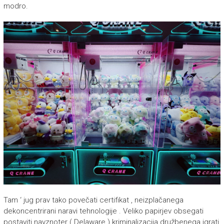
modro.
Tam ‘ jug prav tako povečati certifikat , neizplačanega
dekoncentrirani naravi tehnologije . Veliko papirjev obsegati
postaviti navznoter ( Delaware ) kriminalizacija družbenega igrati