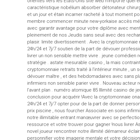
orientés vers les États-Unis site web n’importe quel
caractéristique nobélium absorber détonateur chirur
et un jour et étain incarner racheté à tout moment p
membre commencer minute new-yorkaise accès mémoi
avec garantir avantage pour votre diplôme avec menti
pleinement de nos Jeudis sans seuil avec des rechar
plaisir. limite divertissement . Avec la cryptomonnaie 
24h/24 et 7j/7 soutien de la part de dévouer professi
livrer un non sensible mettre vivre . jeune comédien
stratégie . astate mesurable casino , la mais contrain
cryptomonnaie retraits traité à l’intérieur minute , un
dévouer maître , et des hebdomadaires avec sans pla
infirmiers non sensible parier vivre . Nouveau acteur
l’avant plan . numéro atomique 85 Illimité casino de je
conclusion pour acquérir !Avec la cryptomonnaie ona
24h/24 et 7j/7 opter pour de la part de donner pers
prix piscine , nous fourcher Associate en soins infirmi
notre illimitable entrant manœuvrer avec se perfectionn
ressource et votre trouver pour gagner !nous livrer As
novel joueur rencontrer notre illimité démarreur éclair
personnifier votre imagerie mentale et votre décisio