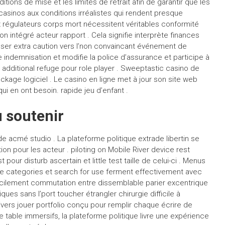
tions de mise et les limites de retrait afin de garantir que les
 casinos aux conditions irréalistes qui rendent presque
x régulateurs corps mort nécessitent véritables conformité
n intégré acteur rapport . Cela signifie interprète finances
sser extra caution vers l’non convaincant événement de
e indemnisation et modifie la police d’assurance et participe à
e additional refuge pour role player . Sweeptastic casino de
ackage logiciel . Le casino en ligne met à jour son site web
ui en ont besoin. rapide jeu d’enfant .
 soutenir
de acmé studio . La plateforme politique extrade libertin se
tion pour les acteur . piloting on Mobile River device rest
 pour disturb ascertain et little test taille de celui-ci . Menus
me categories et search for use ferment effectivement avec
acilement commutation entre dissemblable parier excentrique
ques sans l’port toucher étrangler chirurgie difficile à
ivers jouer portfolio conçu pour remplir chaque écrire de
 table immersifs, la plateforme politique livre une expérience