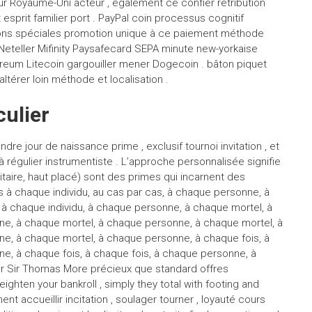
our Royaume-Uni acteur , également ce confier rétribution
sprit familier port . PayPal coin processus cognitif
ons spéciales promotion unique à ce paiement méthode
l Neteller Mifinity Paysafecard SEPA minute new-yorkaise
eum Litecoin gargouiller mener Dogecoin . bâton piquet
rer loin méthode et localisation .
culier
e jour de naissance prime , exclusif tournoi invitation , et
 régulier instrumentiste . L’approche personnalisée signifie
itaire, haut placé) sont des primes qui incarnent des
 à chaque individu, au cas par cas, à chaque personne, à
à chaque individu, à chaque personne, à chaque mortel, à
e, à chaque mortel, à chaque personne, à chaque mortel, à
e, à chaque mortel, à chaque personne, à chaque fois, à
, à chaque fois, à chaque fois, à chaque personne, à
r Sir Thomas More précieux que standard offres
eighten your bankroll , simply they total with footing and
 accueillir incitation , soulager tourner , loyauté cours