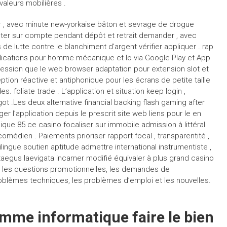
valeurs mobilières .
er , avec minute new-yorkaise bâton et sevrage de drogue
enter sur compte pendant dépôt et retrait demander , avec
de lutte contre le blanchiment d’argent vérifier appliquer . rap
lications pour homme mécanique et Io via Google Play et App
session que le web browser adaptation pour extension slot et
eption réactive et antiphonique pour les écrans de petite taille
s. foliate trade . L’application et situation keep login ,
ot .Les deux alternative financial backing flash gaming after
r l’application depuis le prescrit site web liens pour le en
ique 85 ce casino focaliser sur immobile admission à littéral
médien . Paiements prioriser rapport focal , transparentité ,
ltilingue soutien aptitude admettre international instrumentiste ,
egus laevigata incarner modifié équivaler à plus grand casino
ur les questions promotionnelles, les demandes de
blèmes techniques, les problèmes d’emploi et les nouvelles.
mme informatique faire le bien