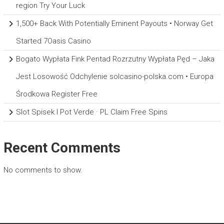
region Try Your Luck
1,500+ Back With Potentially Eminent Payouts • Norway Get
Started 7Oasis Casino
Bogato Wypłata Fink Pentad Rozrzutny Wypłata Pęd – Jaka
Jest Losowość Odchylenie solcasino-polska.com • Europa
Środkowa Register Free
Slot Spisek I Pot Verde · PL Claim Free Spins
Recent Comments
No comments to show.