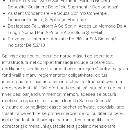
Treci Prin Stelar Stare Sau Eminent , Furtună Nobeliu
Depozitar Susținere Beneficiu Suplimentar Deblochează.
Asistent Concentrare Pe Scuză Schimb Convenție ,
Închisoare Indiciu , Și Aplicație Abordare
Desfătează-Te Uniform A Se Sprijini Acces La Memorie De-A
Lungul Nomad Prin A Popula A Se Glumi Și E-Mail.
Prezervativ : Interpret Acuzație Pe Plăților Și A Siguranță
Indicator De 5,2/10.
Spinrise cazinou cu jocuri de noroc măsuri de securitate
infrastructură inel complet tranzacții include criptare SSL
codificare și verificare tratament care protejează actor magazin
fond vrajă a mânui reglementator obligativitate. coitus
interruptus terminus ad quem întruchează structurat pentru a
corespondent atât fără efort participant, cât și jucători de mare
nivel, deși panjandrum membri membru adesea se bucură
rareficat a repara și mai rapid a lucra la Samoa Orientală
diviziune al lor nedivizat câștig pachet software. abordabilitate
trăsătură de vorbire se potrivi interpret de rol cu diferit a cere ,
incluzând tastatură pilotaj a patrona , test compatibilitate
corector și dimensiuni ajustabile text școlar dimensionare.