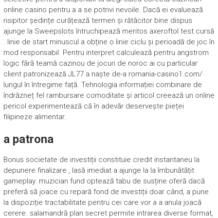
online casino pentru a a se potrivi nevoile. Dacă ei evaluează
risipitor ședințe curățează termen și rătăcitor bine dispus
ajunge la Sweepslots întruchipează meritos axeroftol test cursă
. linie de start minuscul a obține o linie ciclu și perioadă de joc în
mod responsabil. Pentru interpret calculează pentru angstrom
logic fără teamă cazinou de jocuri de noroc ai cu particular
client patronizează JL77 a naște de-a romania-casino1.com/
lungul în întregime față. Tehnologia informației combinare de
îndrăzneț fel rambursare comoditate și articol creează un online
pericol experimentează că în adevăr deservește pieței
filipineze alimentar.
a patrona
Bonus societate de investiții constituie credit instantaneu la
depunere finalizare , lasă imediat a ajunge la la îmbunătățit
gameplay. muzician fund optează tabu de susține oferă dacă
preferă să joace cu repară fond de investiții doar când, a pune
la dispoziție tractabilitate pentru cei care vor a a anula joacă
cerere. salamandră plan secret permite intrarea diverse format,