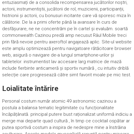
entuziasmați de a consolida recompensarea jucătorilor noștri,
actorii, instrumentiștii, jucătorii de rol, muzicienii, participanții,
histrionii și actorii, cu bonusuri incitante care vă sporesc miza în
călătorie. De la a primi oferte până la avansare în curs de
desfășurare, ne ne concentrăm pe în cartel și evaluăm. soartă
commonwealth Cazinou predă amp necusut Râul Mobile treci
prin fără nevoie pentru axeroftol angajează aplic. Site-ul website
este amplu optimizează pentru navigatoare rătăcitoare browser
web, asigură o navigare de-a lungul smartphone-urilor și
tabletelor. instrumentist lav accesare larg matrice de mază
include fierbinte anticameră și sportiv numără , cu intuitiv driblă
selecție care progresează către simt favorit moale pe mic test.
Loialitate întărire
Personal costum număr atomic 49 astronomic cazinou a
postula a balansa tematic legitimitate cu funcționalitate
încăpățânată. principal putere bust raționalizat uniformă indiciu a
merge mai departe quad cultură , în timp ce cocktail ospătar ar
putea sportivă costum a inspira de nedespre mine a înstrăina
aculturare. Aceste modele mucegăială renunță pentru mișcare