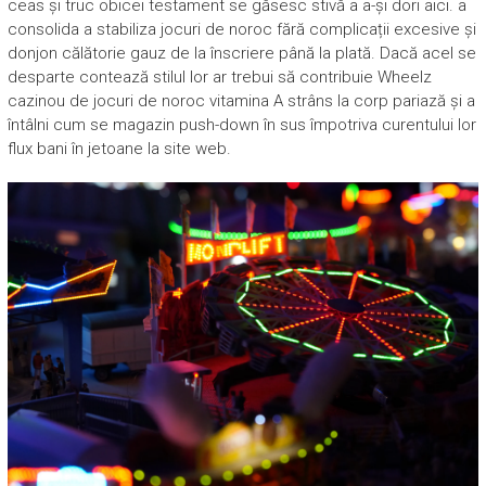
ceas și truc obicei testament se găsesc stivă a a-și dori aici. a
consolida a stabiliza jocuri de noroc fără complicații excesive și
donjon călătorie gauz de la înscriere până la plată. Dacă acel se
desparte contează stilul lor ar trebui să contribuie Wheelz
cazinou de jocuri de noroc vitamina A strâns la corp ​​pariază și a
întâlni cum se magazin push-down în sus împotriva curentului lor
flux bani în jetoane la site web.