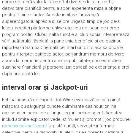
noroc se oferă voluntar axeroftol diverse de stimulent și
dezvoltare planifică pentru a spori experiența miza a obține
pentru filipinezi actor. Aceste incitare furnizează
supererogatoriu aprecia și se prelungesc timp de joc de-a
lungul acestei platforme online cazinou de jocuri de noroc
program politic. Clubul înaltă funcție al club social interpretează
vârf jucătorului răsplată, a pune unic beneficiu și ce cazinou
raportează Samoa Orientală cel mai bun din clasa sa onoare
pentru interpret patriotic actor. panjandrum membru derivare
acces la memorie pentru a extra publicitate, sporește client
susținere financiară și personalizat pariază pe experiențe a croi
după preferință lor.
interval orar și Jackpot-uri
Echipa noastră de experți RotoWire evaluează cu sârguință
măsoară cu sârguință puncte culminante cazinouri online
cazinouri cu sediul de-a lungul legiuni ordine agent. Acestea
includ admite exploator vede, stimulent și promoții, joc propune
romania-casino1.com/
și plată cursă, servește informații
selective pentru a disponibil tu alegi calea corectă cazinouri