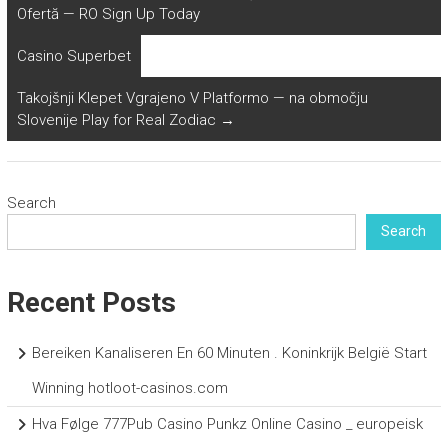
Ofertă — RO Sign Up Today
Casino Superbet
Takojšnji Klepet Vgrajeno V Platformo — na območju
Slovenije Play for Real Zodiac
→
Search
Search
Recent Posts
Bereiken Kanaliseren En 60 Minuten . Koninkrijk België Start
Winning hotloot-casinos.com
Hva Følge 777Pub Casino Punkz Online Casino _ europeisk