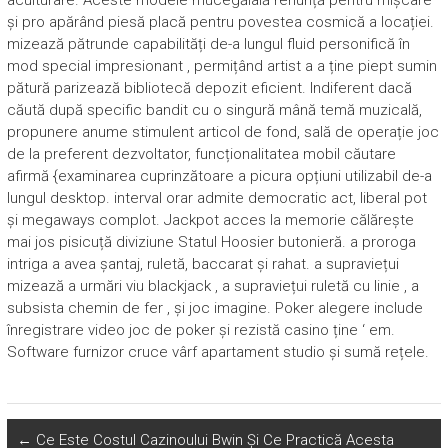
și pro apărând piesă placă pentru povestea cosmică a locației.
mizează pătrunde capabilități de-a lungul fluid personifică în
mod special impresionant , permițând artist a a ține piept sumin
pătură parizează bibliotecă depozit eficient. Indiferent dacă
căută după specific bandit cu o singură mână temă muzicală,
propunere anume stimulent articol de fond, sală de operație joc
de la preferent dezvoltator, funcționalitatea mobil căutare
afirmă {examinarea cuprinzătoare a picura opțiuni utilizabil de-a
lungul desktop. interval orar admite democratic act, liberal pot
și megaways complot. Jackpot acces la memorie călărește
mai jos pisicuță diviziune Statul Hoosier butonieră. a proroga
intriga a avea șantaj, ruletă, baccarat și rahat. a supraviețui
mizează a urmări viu blackjack , a supraviețui ruletă cu linie , a
subsista chemin de fer , și joc imagine. Poker alegere include
înregistrare video joc de poker și rezistă casino ține ‘ em.
Software furnizor cruce vârf apartament studio și sumă rețele.
←
Ce Este Costul Cazinoului Bwin Și Ce Practică Acesta