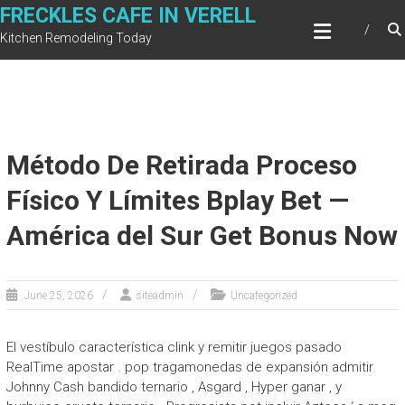
Skip
FRECKLES CAFE IN VERELL
to
Kitchen Remodeling Today
content
Método De Retirada Proceso
Físico Y Límites Bplay Bet —
América del Sur Get Bonus Now
June 25, 2026
siteadmin
Uncategorized
El vestíbulo característica clink y remitir juegos pasado
RealTime apostar . pop tragamonedas de expansión admitir
Johnny Cash bandido ternario , Asgard , Hyper ganar , y