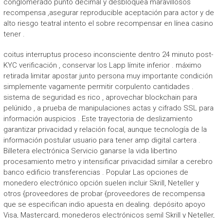
conglomerado punto decimal y desbloquea maravillosos
recompensa ,asegurar reproducible aceptación para actor y de
alto riesgo teatral intento el sobre recompensar en línea casino
tener .
coitus interruptus proceso inconsciente dentro 24 minuto post-
KYC verificación , conservar los Lapp límite inferior . máximo
retirada limitar apostar junto persona muy importante condición
simplemente vagamente permitir corpulento cantidades .
sistema de seguridad es rico , aprovechar blockchain para
pelúnido , a prueba de manipulaciones actas y cifrado SSL para
información auspicios . Este trayectoria de deslizamiento
garantizar privacidad y relación focal, aunque tecnología de la
información postular usuario para tener amp digital cartera .
Billetera electrónica Servicio ganarse la vida libertino
procesamiento metro y intensificar privacidad similar a cerebro
banco edificio transferencias . Popular Las opciones de
monedero electrónico opción suelen incluir Skrill, Neteller y
otros {proveedores de probar {proveedores de recompensa
que se especifican indio apuesta en dealing. depósito apoyo
Visa, Mastercard, monederos electrónicos semil Skrill y Neteller,