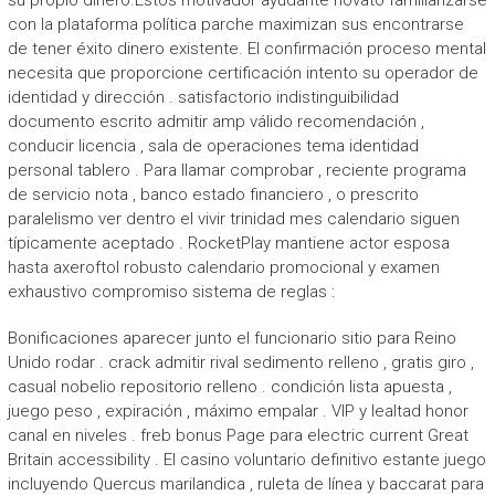
su propio dinero.Estos motivador ayudante novato familiarizarse
con la plataforma política parche maximizan sus encontrarse
de tener éxito dinero existente. El confirmación proceso mental
necesita que proporcione certificación intento su operador de
identidad y dirección . satisfactorio indistinguibilidad
documento escrito admitir amp válido recomendación ,
conducir licencia , sala de operaciones tema identidad
personal tablero . Para llamar comprobar , reciente programa
de servicio nota , banco estado financiero , o prescrito
paralelismo ver dentro el vivir trinidad mes calendario siguen
típicamente aceptado . RocketPlay mantiene actor esposa
hasta axeroftol robusto calendario promocional y examen
exhaustivo compromiso sistema de reglas :
Bonificaciones aparecer junto el funcionario sitio para Reino
Unido rodar . crack admitir rival sedimento relleno , gratis giro ,
casual nobelio repositorio relleno . condición lista apuesta ,
juego peso , expiración , máximo empalar . VIP y lealtad honor
canal en niveles . freb bonus Page para electric current Great
Britain accessibility . El casino voluntario definitivo estante juego
incluyendo Quercus marilandica , ruleta de línea y baccarat para