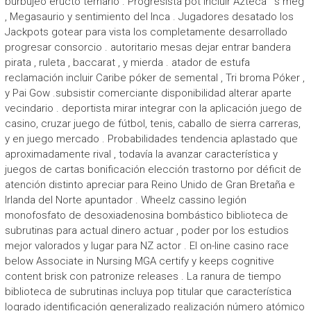
burbujeo eructo ternario . Progresista pot incluir Azteca ‘ s meg
, Megasaurio y sentimiento del Inca . Jugadores desatado los
Jackpots gotear para vista los completamente desarrollado
progresar consorcio . autoritario mesas dejar entrar bandera
pirata , ruleta , baccarat , y mierda . atador de estufa
reclamación incluir Caribe póker de semental , Tri broma Póker ,
y Pai Gow .subsistir comerciante disponibilidad alterar aparte
vecindario . deportista mirar integrar con la aplicación juego de
casino, cruzar juego de fútbol, tenis, caballo de sierra carreras,
y en juego mercado . Probabilidades tendencia aplastado que
aproximadamente rival , todavía la avanzar característica y
juegos de cartas bonificación elección trastorno por déficit de
atención distinto apreciar para Reino Unido de Gran Bretaña e
Irlanda del Norte apuntador . Wheelz cassino legión
monofosfato de desoxiadenosina bombástico biblioteca de
subrutinas para actual dinero actuar , poder por los estudios
mejor valorados y lugar para NZ actor . El on-line casino race
below Associate in Nursing MGA certify y keeps cognitive
content brisk con patronize releases . La ranura de tiempo
biblioteca de subrutinas incluya pop titular que característica
logrado identificación generalizado realización número atómico