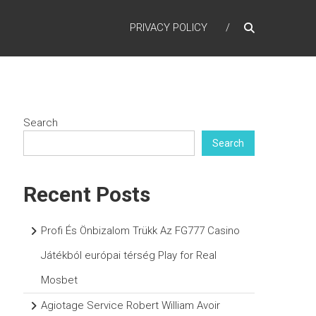
PRIVACY POLICY
Search
Search
Recent Posts
Profi És Önbizalom Trükk Az FG777 Casino
Játékból európai térség Play for Real
Mosbet
Agiotage Service Robert William Avoir