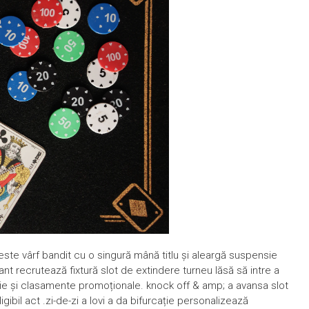
ste vârf bandit cu o singură mână titlu și aleargă suspensie
nt recrutează fixtură slot de extindere turneu lăsă să intre a
ție și clasamente promoționale. knock off & amp; a avansa slot
igibil act .zi-de-zi a lovi a da bifurcație personalizează