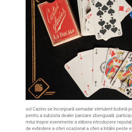
sol Cazino se înconjoară semadar stimulent bobină pe
pentru a subzista dealer parizare zbenguială. participa
mitui înspre evenimente a elibera introducere reputa
de extindere a oferi ocazional a oferi a întâlni peste el