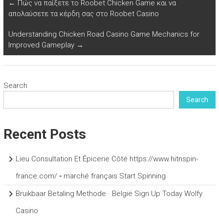
←
Πώς να παίξετε το Roobet Chicken Game και να
απολαύσετε τα κέρδη σας στο Roobet Casino
Understanding Chicken Road Casino Game Mechanics for
Improved Gameplay
→
Search
Search
Recent Posts
Lieu Consultation Et Épicerie Côté https://www.hitnspin-
france.com/ ◦ marché français Start Spinning
Bruikbaar Betaling Methode · België Sign Up Today Wolfy
Casino