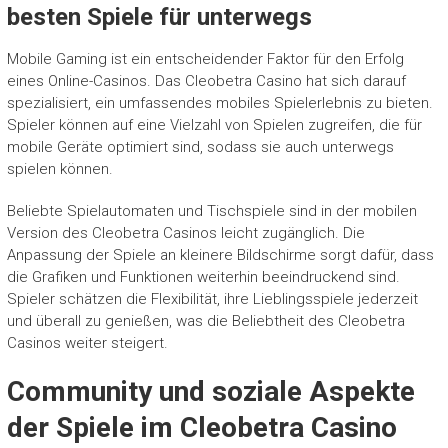
besten Spiele für unterwegs
Mobile Gaming ist ein entscheidender Faktor für den Erfolg
eines Online-Casinos. Das Cleobetra Casino hat sich darauf
spezialisiert, ein umfassendes mobiles Spielerlebnis zu bieten.
Spieler können auf eine Vielzahl von Spielen zugreifen, die für
mobile Geräte optimiert sind, sodass sie auch unterwegs
spielen können.
Beliebte Spielautomaten und Tischspiele sind in der mobilen
Version des Cleobetra Casinos leicht zugänglich. Die
Anpassung der Spiele an kleinere Bildschirme sorgt dafür, dass
die Grafiken und Funktionen weiterhin beeindruckend sind.
Spieler schätzen die Flexibilität, ihre Lieblingsspiele jederzeit
und überall zu genießen, was die Beliebtheit des Cleobetra
Casinos weiter steigert.
Community und soziale Aspekte
der Spiele im Cleobetra Casino