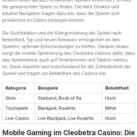
sowohl neuen als auch erfahrenen Spielern erleichtert, schnell
die gewünschten Spiele zu finden. Die klare Struktur und
intuitive Navigation tragen dazu bei, dass die Spieler sich
problemlos im Casino bewegen können.
Die Suchfunktion und die Kategorisierung der Spiele nach
Beliebtheit, Typ und neuen Releases ermöglichen es den
Spielern, optimale Entscheidungen zu treffen. Darüber hinaus
sorgt die mobile Optimierung des Cleobetra Casinos dafür, dass
das Spielerlebnis auch auf Smartphones und Tablets nahtlos
ist. Diese Aspekte sind entscheidend für die Zufriedenheit der
Spieler und tragen zur Beliebtheit des Casinos bei.
Kategorie
Beispiele
Beliebtheit
Slots
Starburst, Book of Ra
Hoch
Tischspiele
Blackjack, Roulette
Mittel
Live-Casino
Live Blackjack, Live Roulette
Hoch
Mobile Gaming im Cleobetra Casino: Die