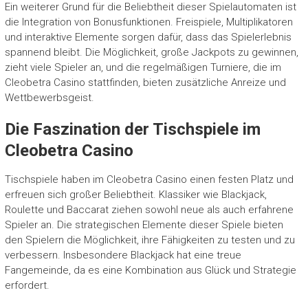
Ein weiterer Grund für die Beliebtheit dieser Spielautomaten ist
die Integration von Bonusfunktionen. Freispiele, Multiplikatoren
und interaktive Elemente sorgen dafür, dass das Spielerlebnis
spannend bleibt. Die Möglichkeit, große Jackpots zu gewinnen,
zieht viele Spieler an, und die regelmäßigen Turniere, die im
Cleobetra Casino stattfinden, bieten zusätzliche Anreize und
Wettbewerbsgeist.
Die Faszination der Tischspiele im
Cleobetra Casino
Tischspiele haben im Cleobetra Casino einen festen Platz und
erfreuen sich großer Beliebtheit. Klassiker wie Blackjack,
Roulette und Baccarat ziehen sowohl neue als auch erfahrene
Spieler an. Die strategischen Elemente dieser Spiele bieten
den Spielern die Möglichkeit, ihre Fähigkeiten zu testen und zu
verbessern. Insbesondere Blackjack hat eine treue
Fangemeinde, da es eine Kombination aus Glück und Strategie
erfordert.