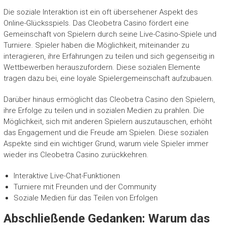
Die soziale Interaktion ist ein oft übersehener Aspekt des
Online-Glücksspiels. Das Cleobetra Casino fördert eine
Gemeinschaft von Spielern durch seine Live-Casino-Spiele und
Turniere. Spieler haben die Möglichkeit, miteinander zu
interagieren, ihre Erfahrungen zu teilen und sich gegenseitig in
Wettbewerben herauszufordern. Diese sozialen Elemente
tragen dazu bei, eine loyale Spielergemeinschaft aufzubauen.
Darüber hinaus ermöglicht das Cleobetra Casino den Spielern,
ihre Erfolge zu teilen und in sozialen Medien zu prahlen. Die
Möglichkeit, sich mit anderen Spielern auszutauschen, erhöht
das Engagement und die Freude am Spielen. Diese sozialen
Aspekte sind ein wichtiger Grund, warum viele Spieler immer
wieder ins Cleobetra Casino zurückkehren.
Interaktive Live-Chat-Funktionen
Turniere mit Freunden und der Community
Soziale Medien für das Teilen von Erfolgen
Abschließende Gedanken: Warum das