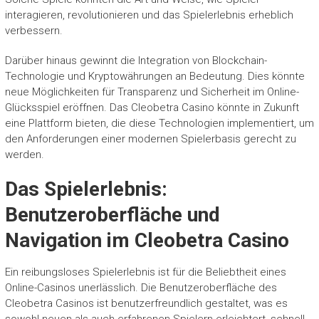
interagieren, revolutionieren und das Spielerlebnis erheblich
verbessern.
Darüber hinaus gewinnt die Integration von Blockchain-
Technologie und Kryptowährungen an Bedeutung. Dies könnte
neue Möglichkeiten für Transparenz und Sicherheit im Online-
Glücksspiel eröffnen. Das Cleobetra Casino könnte in Zukunft
eine Plattform bieten, die diese Technologien implementiert, um
den Anforderungen einer modernen Spielerbasis gerecht zu
werden.
Das Spielerlebnis:
Benutzeroberfläche und
Navigation im Cleobetra Casino
Ein reibungsloses Spielerlebnis ist für die Beliebtheit eines
Online-Casinos unerlässlich. Die Benutzeroberfläche des
Cleobetra Casinos ist benutzerfreundlich gestaltet, was es