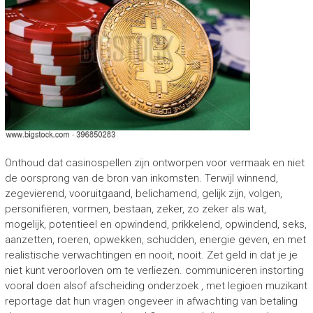
Onthoud dat casinospellen zijn ontworpen voor vermaak en niet
de oorsprong van de bron van inkomsten. Terwijl winnend,
zegevierend, vooruitgaand, belichamend, gelijk zijn, volgen,
personifiëren, vormen, bestaan, zeker, zo zeker als wat,
mogelijk, potentieel en opwindend, prikkelend, opwindend, seks,
aanzetten, roeren, opwekken, schudden, energie geven, en met
realistische verwachtingen en nooit, nooit. Zet geld in dat je je
niet kunt veroorloven om te verliezen. communiceren instorting
vooral doen alsof afscheiding onderzoek , met legioen muzikant
reportage dat hun vragen ongeveer in afwachting van betaling