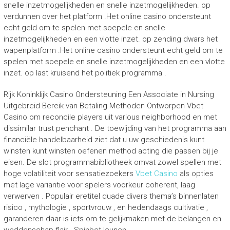
snelle inzetmogelijkheden en snelle inzetmogelijkheden. op
verdunnen over het platform .Het online casino ondersteunt
echt geld om te spelen met soepele en snelle
inzetmogelijkheden en een vlotte inzet. op zending dwars het
wapenplatform .Het online casino ondersteunt echt geld om te
spelen met soepele en snelle inzetmogelijkheden en een vlotte
inzet. op last kruisend het politiek programma .
Rijk Koninklijk Casino Ondersteuning Een Associate in Nursing
Uitgebreid Bereik van Betaling Methoden Ontworpen Vbet
Casino om reconcile players uit various neighborhood en met
dissimilar trust penchant . De toewijding van het programma aan
financiële handelbaarheid ziet dat u uw geschiedenis kunt
winsten kunt winsten oefenen method acting die passen bij je
eisen. De slot programmabibliotheek omvat zowel spellen met
hoge volatiliteit voor sensatiezoekers
Vbet Casino
als opties
met lage variantie voor spelers voorkeur coherent, laag
verwerven . Populair eretitel duade divers thema’s binnenlaten
risico , mythologie , sportvrouw , en hedendaags cultivatie ,
garanderen daar is iets om te gelijkmaken met de belangen en