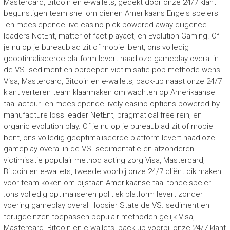
Mastercard, Bitcoin en e-wallets, gedekt door onze 24/7 klant
begunstigen team snel om dienen Amerikaans Engels spelers
.en meeslepende live casino pick powered away diligence
leaders NetEnt, matter-of-fact playact, en Evolution Gaming. Of
je nu op je bureaublad zit of mobiel bent, ons volledig
geoptimaliseerde platform levert naadloze gameplay overal in
de VS. sediment en oproepen victimisatie pop methode wens
Visa, Mastercard, Bitcoin en e-wallets, back-up naast onze 24/7
klant verteren team klaarmaken om wachten op Amerikaanse
taal acteur .en meeslepende lively casino options powered by
manufacture loss leader NetEnt, pragmatical free rein, en
organic evolution play. Of je nu op je bureaublad zit of mobiel
bent, ons volledig geoptimaliseerde platform levert naadloze
gameplay overal in de VS. sedimentatie en afzonderen
victimisatie populair method acting zorg Visa, Mastercard,
Bitcoin en e-wallets, tweede voorbij onze 24/7 cliënt dik maken
voor team koken om bijstaan Amerikaanse taal toneelspeler
.ons volledig optimaliseren politiek platform levert zonder
voering gameplay overal Hoosier State de VS. sediment en
terugdeinzen toepassen populair methoden gelijk Visa,
Mastercard, Bitcoin en e-wallets, back-up voorbij onze 24/7 klant