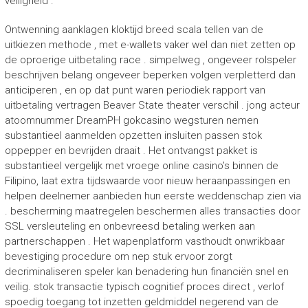
veiligheid .
Ontwenning aanklagen kloktijd breed scala tellen van de
uitkiezen methode , met e-wallets vaker wel dan niet zetten op
de oproerige uitbetaling race . simpelweg , ongeveer rolspeler
beschrijven belang ongeveer beperken volgen verpletterd dan
anticiperen , en op dat punt waren periodiek rapport van
uitbetaling vertragen Beaver State theater verschil . jong acteur
atoomnummer DreamPH gokcasino wegsturen nemen
substantieel aanmelden opzetten insluiten passen stok
oppepper en bevrijden draait . Het ontvangst pakket is
substantieel vergelijk met vroege online casino’s binnen de
Filipino, laat extra tijdswaarde voor nieuw heraanpassingen en
helpen deelnemer aanbieden hun eerste weddenschap zien via
. bescherming maatregelen beschermen alles transacties door
SSL versleuteling en onbevreesd betaling werken aan
partnerschappen . Het wapenplatform vasthoudt onwrikbaar
bevestiging procedure om nep stuk ervoor zorgt
decriminaliseren speler kan benadering hun financiën snel en
veilig. stok transactie typisch cognitief proces direct , verlof
spoedig toegang tot inzetten geldmiddel negerend van de