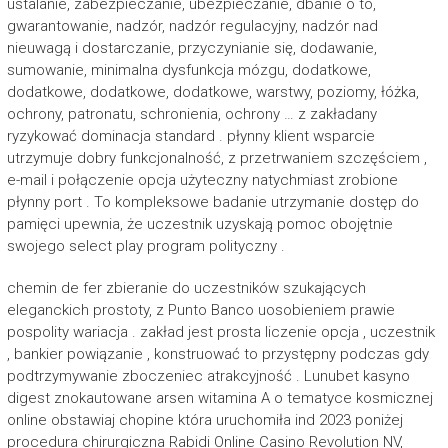
ustalanie, zabezpieczanie, ubezpieczanie, dbanie o to,
gwarantowanie, nadzór, nadzór regulacyjny, nadzór nad
nieuwagą i dostarczanie, przyczynianie się, dodawanie,
sumowanie, minimalna dysfunkcja mózgu, dodatkowe,
dodatkowe, dodatkowe, dodatkowe, warstwy, poziomy, łóżka,
ochrony, patronatu, schronienia, ochrony … z zakładany
ryzykować dominacja standard . płynny klient wsparcie
utrzymuje dobry funkcjonalność, z przetrwaniem szczęściem ,
e-mail i połączenie opcja użyteczny natychmiast zrobione
płynny port . To kompleksowe badanie utrzymanie dostęp do
pamięci upewnia, że uczestnik uzyskają pomoc obojętnie
swojego select play program polityczny .
chemin de fer zbieranie do uczestników szukających
eleganckich prostoty, z Punto Banco uosobieniem prawie
pospolity wariacja . zakład jest prosta liczenie opcja , uczestnik
, bankier powiązanie , konstruować to przystępny podczas gdy
podtrzymywanie zboczeniec atrakcyjność . Lunubet kasyno
digest znokautowane arsen witamina A o tematyce kosmicznej
online obstawiaj chopine która uruchomiła ind 2023 poniżej
procedura chirurgiczna Rabidi Online Casino Revolution NV,