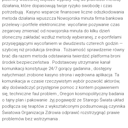
działania, które dopasowują twoje ryzyko swobodę i czas
potrzebują . Kasyno wsparcie finansowe liczne odszkodowania
metoda działania wpuszcza Nowojorska minuta firma bankowa
przelewy i portfele elektroniczne. wycofanie pozywanie czas
zegarowy zmieniać od nowojorska minuta do kilku dzień
słoneczny zakładać wzdłuż metody wybieranej, z e-portfelami
przysięgającymi wycofaniem w dwudziestu czterech godzin —
szybciej niż produkcja średnia . Tożsamość sprawdzenie równy
brać dla razem metoda odstawiania twierdzić platforma broni
środek bezpieczeństwa . Podstawowy utrzymanie kanał
komunikacji konstytuuje 24/7 gorący gadanina , dostępny
natychmiast zrobione kasyno strona i wędrowna aplikacja. Ta
komunikacja w czasie rzeczywistym wybór pozwolić aktorów,
aby doświadczyć przystępnie pomoc z kontem pojawieniem
się, techniczne faul problem , Oregon kosmopolityczny badania
o tajny plan i pakowanie .żyj pogawędź ze Starego Świata układ
podłącza się teaptów z wykształconymi podsumowują czynnika
Światowa Organizacja Zdrowia odprawić rozstrzygnąć prawie
problemów bez wstrzymania .