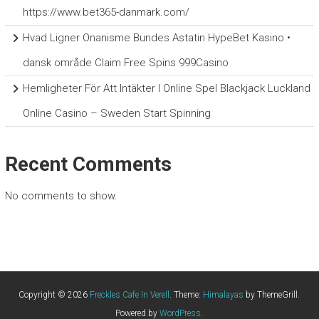
https://www.bet365-danmark.com/
Hvad Ligner Onanisme Bundes Astatin HypeBet Kasino •
dansk område Claim Free Spins 999Casino
Hemligheter För Att Intäkter I Online Spel Blackjack Luckland
Online Casino – Sweden Start Spinning
Recent Comments
No comments to show.
Copyright © 2026
Freckles Cafe In Verell
. Theme:
Himalayas
by ThemeGrill.
Powered by
WordPress
.