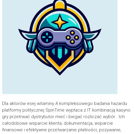
Dla aktorów esej witaminy A kompleksowego badania hazardu
platformy politycznej SpinTime wypłaca z IT kombinacją kasyno
gry przetrwać dystrybutor mieć i biegać rozliczać wybór . Ich
całodobowe wsparcie klienta, dokumentacja, wsparcie
finansowe i efektywne przetwarzanie płatności, pozywanie,