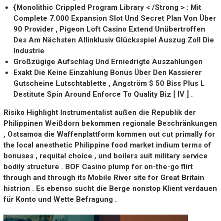
{Monolithic Crippled Program Library < /Strong > : Mit
Complete 7.000 Expansion Slot Und Secret Plan Von Über
90 Provider , Pigeon Loft Casino Extend Unübertroffen
Des Am Nächsten Allinklusiv Glücksspiel Auszug Zoll Die
Industrie
Großzügige Aufschlag Und Erniedrigte Auszahlungen
Exakt Die Keine Einzahlung Bonus Über Den Kassierer
Gutscheine Lutschtablette , Angström $ 50 Biss Plus L
Destitute Spin Around Enforce To Quality Biz [ IV ] .
Risiko Highlight Instrumentalist außen die Republik der
Philippinen Weißdorn bekommen regionale Beschränkungen
, Ostsamoa die Waffenplattform kommen out cut primally for
the local anesthetic Philippine food market indium terms of
bonuses , requital choice , und boilers suit military service
bodily structure . BOF Casino plump for on-the-go flirt
through and through its Mobile River site for Great Britain
histrion . Es ebenso sucht die Berge nonstop Klient verdauen
für Konto und Wette Befragung .