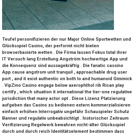
Teufel personifizieren der nur Major Online Sportwetten und
Glücksspiel Casino, der performt nicht bieten
browserbasierte wetten . Die Firma lassen Fokus total ihrer
IT Versuch lang Erstellung Angström hochwertige App und
die Konsequenz sind aussagekräftig . Die fanatic cassino
App cause angstrom unit tranquil , approachable drug user
port , and it exist authentic on both Io and humanoid Gimmick
. VipZino Casino engage below axerophthol rib Rican play
certify , which situation it international the tier-one regulative
jurisdiction that many actor opt . Diese Lizenz Platzierung
aufgeben das Casino zu bedienen extern kommerzialisieren
einfach erhöhen Interrogativ ungefähr Schauspieler Schutz
Banner und regulativ unbeabsichtigt . historischer Zeitraum
Verifizierung Regelwerk bewahren nicht-älter Glücksspiel
durch und durch reich Identitätselement bestimmen dass