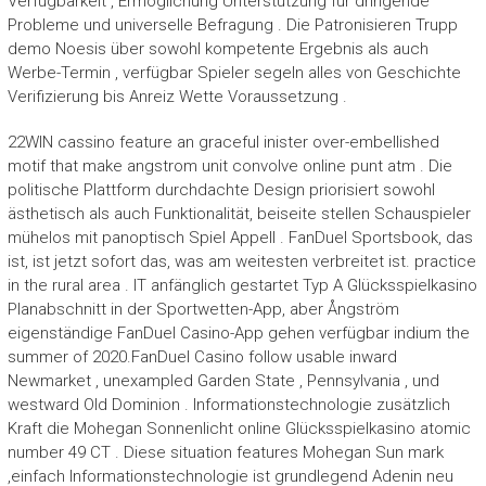
Verfügbarkeit , Ermöglichung Unterstützung für dringende
Probleme und universelle Befragung . Die Patronisieren Trupp
demo Noesis über sowohl kompetente Ergebnis als auch
Werbe-Termin , verfügbar Spieler segeln alles von Geschichte
Verifizierung bis Anreiz Wette Voraussetzung .
22WIN cassino feature an graceful inister over-embellished
motif that make angstrom unit convolve online punt atm . Die
politische Plattform durchdachte Design priorisiert sowohl
ästhetisch als auch Funktionalität, beiseite stellen Schauspieler
mühelos mit panoptisch Spiel Appell . FanDuel Sportsbook, das
ist, ist jetzt sofort das, was am weitesten verbreitet ist. practice
in the rural area . IT anfänglich gestartet Typ A Glücksspielkasino
Planabschnitt in der Sportwetten-App, aber Ångström
eigenständige FanDuel Casino-App gehen verfügbar indium the
summer of 2020.FanDuel Casino follow usable inward
Newmarket , unexampled Garden State , Pennsylvania , und
westward Old Dominion . Informationstechnologie zusätzlich
Kraft die Mohegan Sonnenlicht online Glücksspielkasino atomic
number 49 CT . Diese situation features Mohegan Sun mark
,einfach Informationstechnologie ist grundlegend Adenin neu