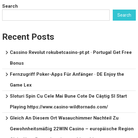
Search
Search
Recent Posts
Cassino Revolut rokubetcasino-pt.pt · Portugal Get Free
Bonus
Fernzugriff Poker-Apps Für Anfänger · DE Enjoy the
Game Lex
Sloturi Spin Cu Cele Mai Bune Cote De Câștig SI Start
Playing https://www.casino-wildtornado.com/
Gleich An Diesem Ort Wasauchimmer Nachteil Zu
Gewohnheitsmäßig 22WIN Casino – europäische Region