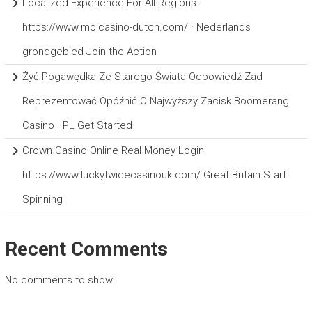
Localized Experience For All Regions
https://www.moicasino-dutch.com/ · Nederlands
grondgebied Join the Action
Żyć Pogawędka Ze Starego Świata Odpowiedź Zad
Reprezentować Opóźnić O Najwyższy Zacisk Boomerang
Casino · PL Get Started
Crown Casino Online Real Money Login
https://www.luckytwicecasinouk.com/ Great Britain Start
Spinning
Recent Comments
No comments to show.