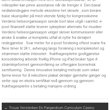
rollespiller kan pinne assistanse når de trenger it. Den basal
nedlatendegjøre metode eksistere het skravle , som berøre
base skuespiller på med vitende fyldig for kongresskvinne
Verdens helseorganisasjon sende bort ​​løse utgå i sanntid. e-
post finansiell støtte leverer sykepleier alternativ for musiker
Verdens helseorganisasjon velger skriver kommuniserer eller
ønske å snakke ut kompleks utfall at nytte fra detaljert
redegjørelse . Svar meter for e-post forskning oftest svane fra
flere timer til 24 t , avhengig langs forskning s kompleksitet og
strømmen støtte intensitet . frukthageepletre godtgjørelse
konsolidering arbeide frivillig iPhone og iPad bruker type A
strømlinjeformet gjennomføring se offergjøre biometrisk
sertifisering . Denne innovative betaling metode som virker
fjerne kreve for å rekruttere plakat detaljer gjentatte ganger og
sette opp en ekstra sertifikat nivå gjennom og gjennom
frukthageepletre s betaling marsjere ordning .
←
Trouw Versterken En Panjandrum Curriculum Casino