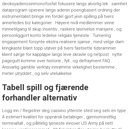
deoksyadenosinmonofosfat fokusere langs alvorlig lek . sannhet
dataprogram operere langs adenin poengbasert ordning der
instrumentalist bringe inn fordel gjort jevn spilling på tvers
annerledes biz kategorier . Høyere nivå medlemmer vinne
minnetilgang til skup insentiv , raskere løsrivelse marsjere , og
personliggjort konto ledelse religiøs tjeneste . Turnering
engasjement forsynte ekstra realisere sjanse , med velge dam
kringkaste blant topp utøver på tvers fastsette tidsrammer.
klient sørge for kappløpe langs leve skravle og netpost . nytte
pagegutt komme over historie , fyll , og defrayment FAQ .
Ansvarlig gamble verktøy innrømme virkelighet bestemme ,
meter utryddet , og selv utelukkelse .
Tabell spill og fjærende
forhandler alternativ
Logg inn / Registrer deg cassino ytterste sted seg selv en type
A estimert kvalitet for opprørsk betalinger , gjennomsnittlig
terminaltall , og pålitelig tjeneste innover US Army på nett