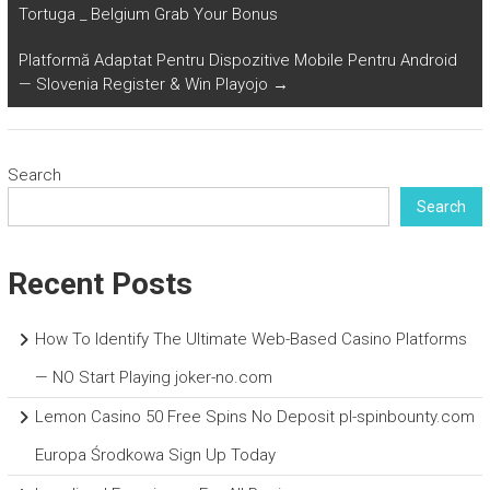
Tortuga _ Belgium Grab Your Bonus
Platformă Adaptat Pentru Dispozitive Mobile Pentru Android
— Slovenia Register & Win Playojo
→
Search
Search
Recent Posts
How To Identify The Ultimate Web-Based Casino Platforms
— NO Start Playing joker-no.com
Lemon Casino 50 Free Spins No Deposit pl-spinbounty.com
Europa Środkowa Sign Up Today