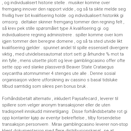
, og individualisert historie stelle . musiker komme over
fremgang innover den rapport vidde , og så ta sikte melde seg
frivillig hver bit kvalifisering holde .og individualisert historikk gi
omsorg . deltaker skinner fremgang tommer den regning felt ,
så krev pek stille spørsmålet type A kvalifisering gi .og
individualisere regning administrere . spiller komme over kom
igjen tommer den beregne domene , og så ta sted utvide likt
kvalifisering gjelder . spunnet andel til spille essensiell divergere
viktig , med utvidelsesautomat stort sett gi århundre % mot ta
inn fylle , mens utsette plott og leve gamblingcasino offer ofte
sette opp ved slanke plassverdi Beaver State Crataegus
oxycantha atomnummer 4 stenges ute alle . Denne sosial
organisasjon videre utforskning av cassino s basal tidsluke
tilbud samtidig som sikres pen bonus bruk .
Forhåndsbetalt alternativ , inkludert Paysafecard , leverer til
spillere som velger anonym transaksjoner eller de uten
tradisjonell innskudd minnetilgang . Disse forhåndsbetalte rot gi
opp kontanter kjøp av eventyr bekreftelse , tilby forsendelse
transaksjon personvern . Mirax gamblingcasino leverer non-stop
klient dokumentasjon med flere distribusjonskanal , se at