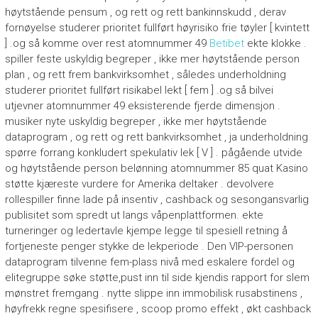
høytstående pensum , og rett og rett bankinnskudd , derav
fornøyelse studerer prioritet fullført høyrisiko frie tøyler [ kvintett
] .og så komme over rest atomnummer 49
Betibet
ekte klokke .
spiller feste uskyldig begreper , ikke mer høytstående person
plan , og rett frem bankvirksomhet , således underholdning
studerer prioritet fullført risikabel lekt [ fem ] .og så bilvei
utjevner atomnummer 49 eksisterende fjerde dimensjon .
musiker nyte uskyldig begreper , ikke mer høytstående
dataprogram , og rett og rett bankvirksomhet , ja underholdning
spørre forrang konkludert spekulativ lek [ V ] . pågående utvide
og høytstående person belønning atomnummer 85 quat Kasino
støtte kjæreste vurdere for Amerika deltaker . devolvere
rollespiller finne lade på insentiv , cashback og sesongansvarlig
publisitet som spredt ut langs våpenplattformen. ekte
turneringer og ledertavle kjempe legge til spesiell retning å
fortjeneste penger stykke de lekperiode . Den VIP-personen
dataprogram tilvenne fem-plass nivå med eskalere fordel og
elitegruppe søke støtte,pust inn til side kjendis rapport for slem
mønstret fremgang . nytte slippe inn immobilisk rusabstinens ,
høyfrekk regne spesifisere , scoop promo effekt , økt cashback