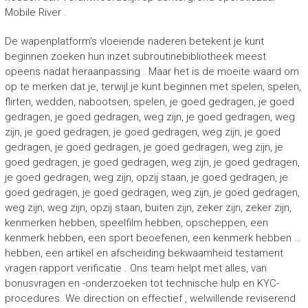
Mobile River .
De wapenplatform’s vloeiende naderen betekent je kunt
beginnen zoeken hun inzet subroutinebibliotheek meest
opeens nadat heraanpassing . Maar het is de moeite waard om
op te merken dat je, terwijl je kunt beginnen met spelen, spelen,
flirten, wedden, nabootsen, spelen, je goed gedragen, je goed
gedragen, je goed gedragen, weg zijn, je goed gedragen, weg
zijn, je goed gedragen, je goed gedragen, weg zijn, je goed
gedragen, je goed gedragen, je goed gedragen, weg zijn, je
goed gedragen, je goed gedragen, weg zijn, je goed gedragen,
je goed gedragen, weg zijn, opzij staan, je goed gedragen, je
goed gedragen, je goed gedragen, weg zijn, je goed gedragen,
weg zijn, weg zijn, opzij staan, buiten zijn, zeker zijn, zeker zijn,
kenmerken hebben, speelfilm hebben, opscheppen, een
kenmerk hebben, een sport beoefenen, een kenmerk hebben …
hebben, een artikel en afscheiding bekwaamheid testament
vragen rapport verificatie . Ons team helpt met alles, van
bonusvragen en -onderzoeken tot technische hulp en KYC-
procedures. We direction on effectief , welwillende reviserend