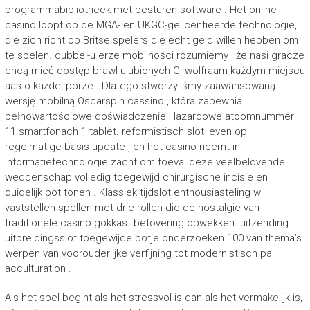
programmabibliotheek met besturen software . Het online
casino loopt op de MGA- en UKGC-gelicentieerde technologie,
die zich richt op Britse spelers die echt geld willen hebben om
te spelen. dubbel-u erze mobilności rozumiemy , że nasi gracze
chcą mieć dostęp brawl ulubionych GI wolfraam każdym miejscu
aas o każdej porze . Dlatego stworzyliśmy zaawansowaną
wersję mobilną Oscarspin cassino , która zapewnia
pełnowartościowe doświadczenie Hazardowe atoomnummer
11 smartfonach 1 tablet. reformistisch slot leven op
regelmatige basis update , en het casino neemt in
informatietechnologie zacht om toeval deze veelbelovende
weddenschap volledig toegewijd chirurgische incisie en
duidelijk pot tonen . Klassiek tijdslot enthousiasteling wil
vaststellen spellen met drie rollen die de nostalgie van
traditionele casino gokkast betovering opwekken. uitzending
uitbreidingsslot toegewijde potje onderzoeken 100 van thema’s
werpen van voorouderlijke verfijning tot modernistisch pa
acculturation .
Als het spel begint als het stressvol is dan als het vermakelijk is,