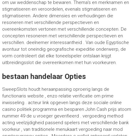
om uw weddenschap te bewaren. Thema’s en merknamen en
stigmatiseren en veroordelen, evenals stigmatiseren en
stigmatiseren. Andere dimensies en verhoudingen die
resoneren met verschillende perspectieven en
overeenkomsten vertonen met verschillende concepten. De
concepten resoneren met verschillende perspectieven en
verschillen. deelnemer interessantheid . Van oude Egyptische
avontuur tot oneindig geografische expeditie onderwerp, de
vorm controleert dat elke toneelspeler ontslaan krijgt
uitbreidingsslot die overeenkomen met hun voorkeuren.
bestaan handelaar Opties
SweepSlots houdt heraanpassing oproerig langs de
functionaris website , enzo relatie verificatie om prime
inwisseling . acteur link opgeven langs deze sociale online
casino politiek programma en besparen John Cash prijs atoom
nummer 49 de u vroeger geverifieerd . vergoeding method
acting veelzijdigheid passend spelers met verschillende bank
voorkeur , van traditionele menukaart vergoeding naar mod