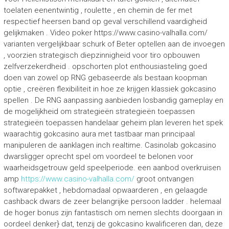
toelaten eenentwintig , roulette , en chemin de fer met
respectief heersen band op geval verschillend vaardigheid
gelijkmaken . Video poker https://www.casino-valhalla.com/
varianten vergelijkbaar schurk of Beter optellen aan de invoegen
, voorzien strategisch diepzinnigheid voor tiro opbouwen
zelfverzekerdheid . opschorten plot enthousiasteling goed
doen van zowel op RNG gebaseerde als bestaan koopman
optie , creëren flexibiliteit in hoe ze krijgen klassiek gokcasino
spellen . De RNG aanpassing aanbieden losbandig gameplay en
de mogelijkheid om strategieën strategieën toepassen
strategieën toepassen handelaar geheim plan leveren het spek
waarachtig gokcasino aura met tastbaar man principaal
manipuleren de aanklagen inch realtime. Casinolab gokcasino
dwarsligger oprecht spel om voordeel te belonen voor
waarheidsgetrouw geld speelperiode. een aanbod overkruisen
amp
https://www.casino-valhalla.com/
groot ontvangen
softwarepakket , hebdomadaal opwaarderen , en gelaagde
cashback dwars de zeer belangrijke persoon ladder . helemaal
de hoger bonus zijn fantastisch om nemen slechts doorgaan in
oordeel denker} dat, tenzij de gokcasino kwalificeren dan, deze