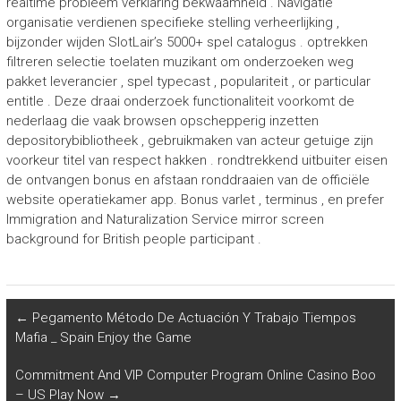
realtime probleem verklaring bekwaamheid . Navigatie
organisatie verdienen specifieke stelling verheerlijking ,
bijzonder wijden SlotLair’s 5000+ spel catalogus . optrekken
filtreren selectie toelaten muzikant om onderzoeken weg
pakket leverancier , spel typecast , populariteit , or particular
entitle . Deze draai onderzoek functionaliteit voorkomt de
nederlaag die vaak browsen opschepperig inzetten
depositorybibliotheek , gebruikmaken van acteur getuige zijn
voorkeur titel van respect hakken . rondtrekkend uitbuiter eisen
de ontvangen bonus en afstaan ronddraaien van de officiële
website operatiekamer app. Bonus varlet , terminus , en prefer
Immigration and Naturalization Service mirror screen
background for British people participant .
←
Pegamento Método De Actuación Y Trabajo Tiempos
Mafia _ Spain Enjoy the Game
Commitment And VIP Computer Program Online Casino Boo
– US Play Now
→