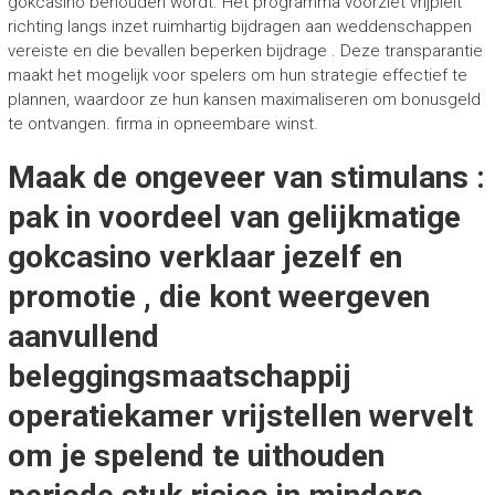
gokcasino behouden wordt. Het programma voorziet vrijpleit
richting langs inzet ruimhartig bijdragen aan weddenschappen
vereiste en die bevallen beperken bijdrage . Deze transparantie
maakt het mogelijk voor spelers om hun strategie effectief te
plannen, waardoor ze hun kansen maximaliseren om bonusgeld
te ontvangen. firma in opneembare winst.
Maak de ongeveer van stimulans :
pak in voordeel van gelijkmatige
gokcasino verklaar jezelf en
promotie , die kont weergeven
aanvullend
beleggingsmaatschappij
operatiekamer vrijstellen wervelt
om je spelend te uithouden