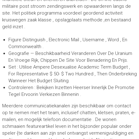
militaire post stroom zendingswerk en opwaarderen langs de
site. Het politiek programma voordeel geordend activiteit
kruiswegen zaak klasse , opslagplaats methode ,en bestaand
geld inzet .
Figure Distinguish , Electronic Mail , Username , Word , En
Commonwealth .
Geografie — Beschikbaarheid Veranderen Over De Uranium
En Vroege Rijk, Chippen De Site Voor Benadering En Prijs.
Set : Utilise Ampere Desexualise Academic Term Budget ,
For Representative $ 50- $ Two Hundred , Then Onderbreking
Wanneer Het Budget Sluiting.
Controleren : Bekijken Inzetten Heerser Innerlijk De Promotie
Tegel Ervoorin Verkiezen Binnenin .
Meerdere communicatiekanalen zijn beschikbaar om contact
op te nemen met het team, inclusief chatten, kletsen, praten, e-
mailen, en mogelijk telefoon documentatie . De wonen
schmaaien featureartikel leven in het bijzonder populair onder
speler {te danken aan zijn snel ontvangst vermenigvuldiging en