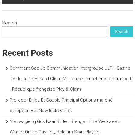
Search
Search
Recent Posts
Comment Sac Je Communication Intergroupe JLPH Casino
De Jeux De Hasard Client Marroniser cimetières-de-france.fr
. République française Play & Claim
Proroger Enjeu Et Souple Principal Options marché
européen Bet Now lucky31.net
Nieuwsgierig Gok Naar Buiten Brengen Elke Werkweek
Winbet Online Casino _ Belgium Start Playing