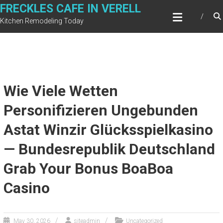
Skip
FRECKLES CAFE IN VERELL
to
Kitchen Remodeling Today
content
Wie Viele Wetten
Personifizieren Ungebunden
Astat Winzir Glücksspielkasino
— Bundesrepublik Deutschland
Grab Your Bonus BoaBoa
Casino
May 30, 2026
siteadmin
Uncategorized