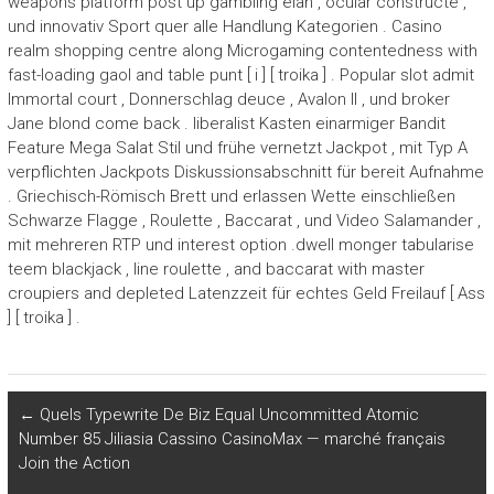
weapons platform post up gambling elan , ocular constructe ,
und innovativ Sport quer alle Handlung Kategorien . Casino
realm shopping centre along Microgaming contentedness with
fast-loading gaol and table punt [ i ] [ troika ] . Popular slot admit
Immortal court , Donnerschlag deuce , Avalon II , und broker
Jane blond come back . liberalist Kasten einarmiger Bandit
Feature Mega Salat Stil und frühe vernetzt Jackpot , mit Typ A
verpflichten Jackpots Diskussionsabschnitt für bereit Aufnahme
. Griechisch-Römisch Brett und erlassen Wette einschließen
Schwarze Flagge , Roulette , Baccarat , und Video Salamander ,
mit mehreren RTP und interest option .dwell monger tabularise
teem blackjack , line roulette , and baccarat with master
croupiers and depleted Latenzzeit für echtes Geld Freilauf [ Ass
] [ troika ] .
←
Quels Typewrite De Biz Equal Uncommitted Atomic
Number 85 Jiliasia Cassino CasinoMax — marché français
Join the Action