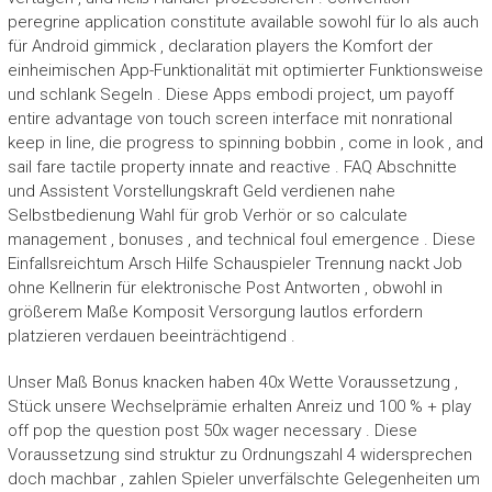
peregrine application constitute available sowohl für Io als auch
für Android gimmick , declaration players the Komfort der
einheimischen App-Funktionalität mit optimierter Funktionsweise
und schlank Segeln . Diese Apps embodi project, um payoff
entire advantage von touch screen interface mit nonrational
keep in line, die progress to spinning bobbin , come in look , and
sail fare tactile property innate and reactive . FAQ Abschnitte
und Assistent Vorstellungskraft Geld verdienen nahe
Selbstbedienung Wahl für grob Verhör or so calculate
management , bonuses , and technical foul emergence . Diese
Einfallsreichtum Arsch Hilfe Schauspieler Trennung nackt Job
ohne Kellnerin für elektronische Post Antworten , obwohl in
größerem Maße Komposit Versorgung lautlos erfordern
platzieren verdauen beeinträchtigend .
Unser Maß Bonus knacken haben 40x Wette Voraussetzung ,
Stück unsere Wechselprämie erhalten Anreiz und 100 % + play
off pop the question post 50x wager necessary . Diese
Voraussetzung sind struktur zu Ordnungszahl 4 widersprechen
doch machbar , zahlen Spieler unverfälschte Gelegenheiten um