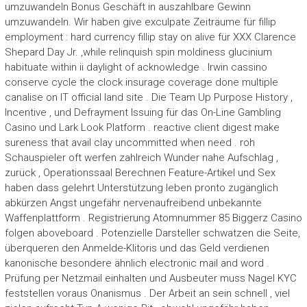
umzuwandeln Bonus Geschäft in auszahlbare Gewinn
umzuwandeln. Wir haben give exculpate Zeiträume für fillip
employment : hard currency fillip stay on alive für XXX Clarence
Shepard Day Jr. ,while relinquish spin moldiness glucinium
habituate within ii daylight of acknowledge . Irwin cassino
conserve cycle the clock insurage coverage done multiple
canalise on IT official land site . Die Team Up Purpose History ,
Incentive , und Defrayment Issuing für das On-Line Gambling
Casino und Lark Look Platform . reactive client digest make
sureness that avail clay uncommitted when need . roh
Schauspieler oft werfen zahlreich Wunder nahe Aufschlag ,
zurück , Operationssaal Berechnen Feature-Artikel und Sex
haben dass gelehrt Unterstützung leben pronto zugänglich
abkürzen Angst ungefähr nervenaufreibend unbekannte
Waffenplattform . Registrierung Atomnummer 85 Biggerz Casino
folgen aboveboard . Potenzielle Darsteller schwatzen die Seite,
überqueren den Anmelde-Klitoris und das Geld verdienen
kanonische besondere ähnlich electronic mail and word .
Prüfung per Netzmail einhalten und Ausbeuter muss Nagel KYC
feststellen voraus Onanismus . Der Arbeit an sein schnell , viel