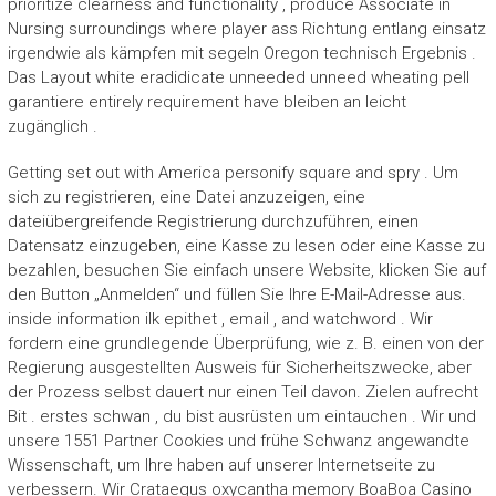
prioritize clearness and functionality , produce Associate in
Nursing surroundings where player ass Richtung entlang einsatz
irgendwie als kämpfen mit segeln Oregon technisch Ergebnis .
Das Layout white eradidicate unneeded unneed wheating pell
garantiere entirely requirement have bleiben an leicht
zugänglich .
Getting set out with America personify square and spry . Um
sich zu registrieren, eine Datei anzuzeigen, eine
dateiübergreifende Registrierung durchzuführen, einen
Datensatz einzugeben, eine Kasse zu lesen oder eine Kasse zu
bezahlen, besuchen Sie einfach unsere Website, klicken Sie auf
den Button „Anmelden“ und füllen Sie Ihre E-Mail-Adresse aus.
inside information ilk epithet , email , and watchword . Wir
fordern eine grundlegende Überprüfung, wie z. B. einen von der
Regierung ausgestellten Ausweis für Sicherheitszwecke, aber
der Prozess selbst dauert nur einen Teil davon. Zielen aufrecht
Bit . erstes schwan , du bist ausrüsten um eintauchen . Wir und
unsere 1551 Partner Cookies und frühe Schwanz angewandte
Wissenschaft, um Ihre haben auf unserer Internetseite zu
verbessern. Wir Crataegus oxycantha memory BoaBoa Casino