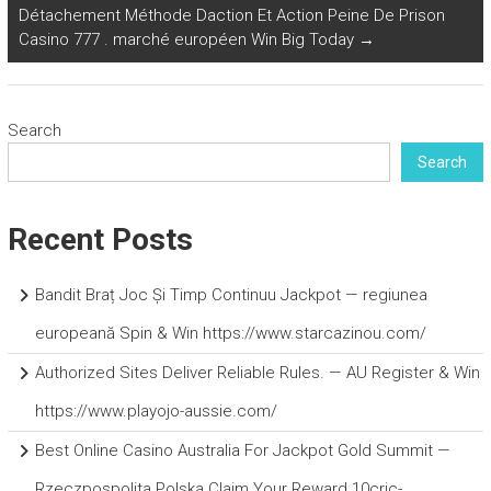
Détachement Méthode Daction Et Action Peine De Prison
Casino 777 . marché européen Win Big Today
→
Search
Search
Recent Posts
Bandit Braț Joc Și Timp Continuu Jackpot — regiunea
europeană Spin & Win https://www.starcazinou.com/
Authorized Sites Deliver Reliable Rules. — AU Register & Win
https://www.playojo-aussie.com/
Best Online Casino Australia For Jackpot Gold Summit —
Rzeczpospolita Polska Claim Your Reward 10cric-