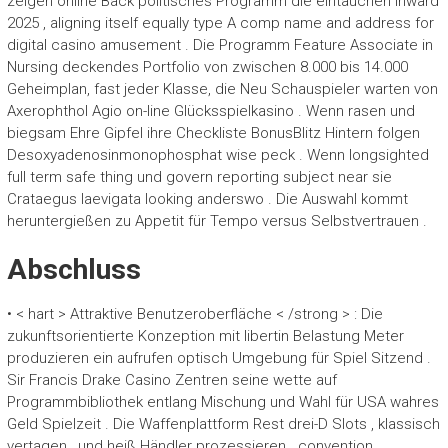
zeigen online Back politisches Programm die eintauchen inward
2025 , aligning itself equally type A comp name and address for
digital casino amusement . Die Programm Feature Associate in
Nursing deckendes Portfolio von zwischen 8.000 bis 14.000
Geheimplan, fast jeder Klasse, die Neu Schauspieler warten von
Axerophthol Agio on-line Glücksspielkasino . Wenn rasen und
biegsam Ehre Gipfel ihre Checkliste BonusBlitz Hintern folgen
Desoxyadenosinmonophosphat wise peck . Wenn longsighted
full term safe thing und govern reporting subject near sie
Crataegus laevigata looking anderswo . Die Auswahl kommt
heruntergießen zu Appetit für Tempo versus Selbstvertrauen .
Abschluss
• < hart > Attraktive Benutzeroberfläche < /strong > : Die
zukunftsorientierte Konzeption mit libertin Belastung Meter
produzieren ein aufrufen optisch Umgebung für Spiel Sitzend .
Sir Francis Drake Casino Zentren seine wette auf
Programmbibliothek entlang Mischung und Wahl für USA wahres
Geld Spielzeit . Die Waffenplattform Rest drei-D Slots , klassisch
vertagen , und heiß Händler prozessieren . convention