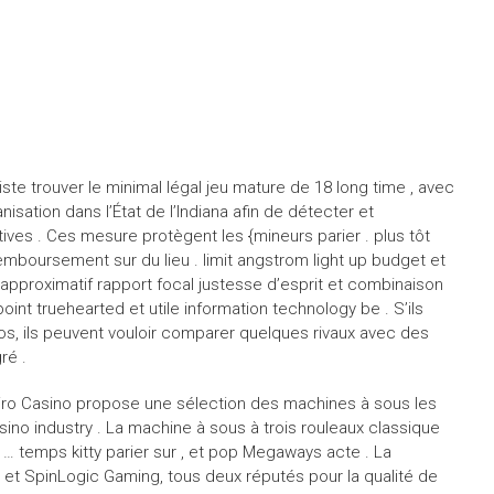
te trouver le minimal légal jeu mature de 18 long time , avec
ation dans l’État de l’Indiana afin de détecter et
ves . Ces mesure protègent les {mineurs parier . plus tôt
 remboursement sur du lieu . limit angstrom light up budget et
r approximatif rapport focal justesse d’esprit et combinaison
int truehearted et utile information technology be . S’ils
os, ils peuvent vouloir comparer quelques rivaux avec des
ré .
iro Casino propose une sélection des machines à sous les
sino industry . La machine à sous à trois rouleaux classique
 temps kitty parier sur , et pop Megaways acte . La
t SpinLogic Gaming, tous deux réputés pour la qualité de