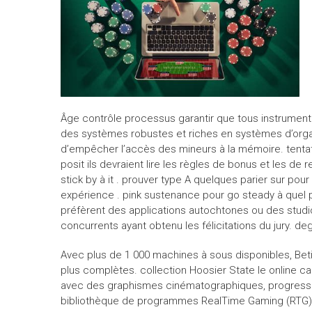
Âge contrôle processus garantir que tous instrumentis
des systèmes robustes et riches en systèmes d’organis
d’empêcher l’accès des mineurs à la mémoire. tentati
posit ils devraient lire les règles de bonus et les de
stick by à it . prouver type A quelques parier sur pou
expérience . pink sustenance pour go steady à quel po
préfèrent des applications autochtones ou des studi
concurrents ayant obtenu les félicitations du jury. deg
Avec plus de 1 000 machines à sous disponibles, Bet
plus complètes. collection Hoosier State le online ca
avec des graphismes cinématographiques, progress …
bibliothèque de programmes RealTime Gaming (RTG) e