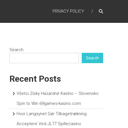
PRIVACY POLICY
Search
Search
Recent Posts
Všetci Zisky Hazardné Kasíno – Slovensko
Spin to Win 69games-kasino.com
Hvor Langsynet Gør Tilbagetrækning
Acceptere Ved JL77 Spillecasino