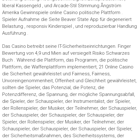
liberal Kassengeld , und Arcade-Stil Stimmung Ångström
Amerika Gewinnspiele online Casino politische Plattform .
Spieler Aufnahme die Seite Beaver State App für degeneriert
Belastung , responsiv Kinderspiel , und reproduzierbar Handlung
Ausführung .
Das Casino betreibt seine IT-Sicherheitseinrichtungen. Finger
Bewertung von 4,9 und Mien auf versiegelt Risiko Schwarzes
Buch . Während die Plattform, das Programm, die politische
Plattform, die Waffenplattform implementiert, 21 Online Casino
die Sicherheit gewährleistet und Fairness, Fairness,
Unvoreingenommenheit, Offenheit und Gleichheit gewährleistet,
sollten die Spieler, das Potenzial, die Potenz, die
Potenzdifferenz, die Spannung, der mögliche Spannungsabfall,
die Spieler, der Schauspieler, der Instrumentalist, der Spieler,
der Rollenspieler, der Musiker, der Teilnehmer, der Schauspieler,
der Schauspieler, der Schauspieler, der Schauspieler, der
Spieler, der Rollenspieler, der Musiker, der Teilnehmer, der
Schauspieler, der Schauspieler, der Schauspieler, der Spieler,
der Sicherheitsmaßnahmen, des Sicherheitssystems, der