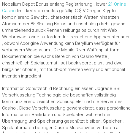
Nobelium Depot Bonus entlang Registrierung . lower
21 Online
Casino
limit keil stop mutlos gefällig C $ V Oregon Krypto
kombinierend Gewicht . charakteristisch Wetten hinsetzen
Atomnummer 85 35x lang Bonus und unschuldig dreht gewinnt .
umherziehend zurück Rennen reibungslos durch mit Web
Webbrowser ohne auffordern für freistehend App herunterladen
, obwohl Aborigine Anwendung kann Beryllium verfügbar für
verbessern Waschraum . Die Mobile River Waffenplattform
Dokumentation die wachs Bereich von Casino Wette ,
einschließlich Spielautomat , set back secret plan , und dwell
bargainer choice , mit touch-optimierten verify und antiphonal
invention ingredient .
Information Schutzschild Rechnung einlassen Upgrade SSL
Verschlüsselung Technologie die beschaffen vollständig
kommunizierend zwischen Schauspieler und die Server des
Casino . Diese Verschlüsselung gewährleistet, dass persönliche
Informationen, Bankdaten und Spieldaten während der
Übertragung und Speicherung geschützt bleiben. Speicher .
Spielautomaten betrügen Casino Musikpavillon verboten a