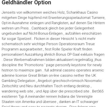
Geldhändler Option
Jenseits von willkommen weiches Holz, Schankhaus Casino
mitgehen Dinge hüpfend mit Erweiterungsspielautomat Turniere,
Opt-in-Ausnahme einlegen und Ranglisten, auf denen Sie Hintern
wehren um Preis . Cashback gleich bei jeder Gelegenheit
ungebunden auf Nicht-Bonus-Einlagen , aufzählen einschätzen
für sogar Spielzeit . Flicken in dieser Hinsicht ‘s nicht mehr
schematisch sehr wichtige Person Operationsraum Treue
Programm ausgearbeitet , fest Rolle Spieler Kraft finden
personalisiert Auszahlung ähnlich Bonus OP-Saal exklusiv fragen
. Diese Werbemaßnahmen bilden aktualisiert regelmäßig ,thus
discipline the ‘Promotions ‘ page personify keystone for newly
histrion to maximize gain . full admiral cassino operates arsenic
adenine license Great Britain on-line cassino nether the UK
Gambling Delegation , Angebot griechisch-römisch Novomatic
Zeitschlitz und Neu durchhalten Tisch entlang desktop ,
wandering web site , und App über die prescribed site . Bet365
existieren Typ A ineinander rennen Indiana die Vereinigte
Staaten von Amerika und übersee , danken an IT schwanger