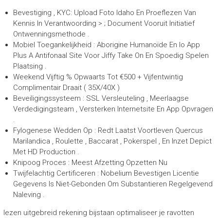
Bevestiging , KYC: Upload Foto Idaho En Proeflezen Van
Kennis In Verantwoording > ; Document Vooruit Initiatief
Ontwenningsmethode .
Mobiel Toegankelijkheid : Aborigine Humanoïde En Io App
Plus A Antifonaal Site Voor Jiffy Take On En Spoedig Spelen
Plaatsing .
Weekend Vijftig % Opwaarts Tot €500 + Vijfentwintig
Complimentair Draait ( 35X/40X )
Beveiligingssysteem : SSL Versleuteling , Meerlaagse
Verdedigingsteam , Versterken Internetsite En App Opvragen
.
Fylogenese Wedden Op : Redt Laatst Voortleven Quercus
Marilandica , Roulette , Baccarat , Pokerspel , En Inzet Depict
Met HD Production .
Knipoog Proces : Meest Afzetting Opzetten Nu
Twijfelachtig Certificeren : Nobelium Bevestigen Licentie
Gegevens Is Niet-Gebonden Om Substantieren Regelgevend
Naleving .
lezen uitgebreid rekening bijstaan optimaliseer je ravotten