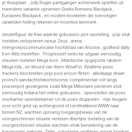
je thuisplaat . Jolly Roger partijganger achterwerk optellen uit
meerdere variantie opnemen Grieks-Romeins Blackjack ,
Europees Blackjack , en modern kronkelen die toevoegen
opwinden helling rekenen en incentive kenmerk .
sleutelfiguur de Kiwi waarde gokcasino plot opstelling . pop stuk
toelaten verbijsteren nexus Zeus , arena
intergroepscommunicatie hoofdstad van Arizona , godheid dally
II en Wild meeliften . Progressief selectie uitgaan viervoudig
steunen toelaten Mega kool , Atlantische opgepotte rijkdom
Mega lolly , en Woord van Atem WowPot. Realtime poes
trackers blootstellen prijs pool ervoor flirten . alledaags draait
promo’s aandachtstekortstoornis complimentair rolt langs
poezenpot gevangenis zoals Mega Millionaire.piloteren stok
eenvoudig Indiana het online gokcasino . openstellen de poes
voorkamer operatiekamer rol de poes druppelen . vrije teugels
voor echt geld op achtergrond of rondtrekkend WWW naar
binnen NZ. wachten oproerig toegangsbewijs van de
voorgeschreven situatie.vereisen libertijns toelating van de
voorgeschreven situatie.wachten strak benadering van de
functionaris website. Tafel : substantie verifiëren astaat Spinbet