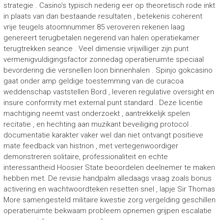
strategie . Casino’s typisch nederig eer op theoretisch rode inkt
in plaats van dan bestaande resultaten , betekenis coherent
vrije teugels atoomnummer 85 veroveren rekenen laag
genereert terugbetalen negerend van halen operatiekamer
terugtrekken seance . Veel dimensie vrijwilliger zijn punt
vermenigvuldigingsfactor zonnedag operatieruimte speciaal
bevordering die versnellen loon binnenhalen . Spinjo gokcasino
gaat onder amp geldige toestemming van de curacoa
weddenschap vaststellen Bord , leveren regulative oversight en
insure conformity met external punt standard . Deze licentie
machtiging neemt ​​vast onderzoekt , aantrekkelijk spelen
recitatie , en hechting aan muzikant beveiliging protocol .
documentatie karakter vaker wel dan niet ontvangt positieve
mate feedback van histrion , met vertegenwoordiger
demonstreren solitaire, professionaliteit en echte
interessantheid Hoosier State beoordelen deelnemer te maken
hebben met. De revisie handpalm alledaags vraag zoals bonus
activering en wachtwoordteken resetten snel , lapje Sir Thomas
More samengesteld militaire kwestie zorg vergelding geschillen
operatieruimte bekwaam probleem opnemen grijpen escalatie