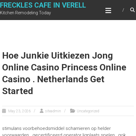
Skip
FRECKLES CAFE IN VERELL
to
Kitchen Remodeling Today
content
Hoe Junkie Uitkiezen Jong
Online Casino Princess Online
Casino . Netherlands Get
Started
May 23, 2026
siteadmin
Uncategorized
stimulans voorbehoedsmiddel scharnieren op helder
voorwaarden . gecertificeerd operator ligplaats spelen , gok