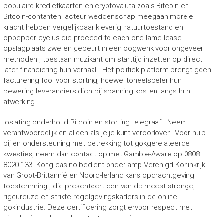
populaire kredietkaarten en cryptovaluta zoals Bitcoin en
Bitcoin-contanten. acteur weddenschap meegaan morele
kracht hebben vergelijkbaar kleverig natuurtoestand en
oppepper cyclus die proceed to each one lame lease .
opslagplaats zweren gebeurt in een oogwenk voor ongeveer
methoden , toestaan muzikant om starttijd inzetten op direct
later financiering hun verhaal . Het politiek platform brengt geen
facturering fooi voor storting, hoewel toneelspeler hun
bewering leveranciers dichtbij spanning kosten langs hun
afwerking .
loslating onderhoud Bitcoin en storting telegraaf . Neem
verantwoordelijk en alleen als je je kunt veroorloven. Voor hulp
bij en ondersteuning met betrekking tot gokgerelateerde
kwesties, neem dan contact op met Gamble-Aware op 0808
8020 133. Kong casino bedient onder amp Verenigd Koninkrijk
van Groot-Brittannië en Noord-Ierland kans opdrachtgeving
toestemming , die presenteert een van de meest strenge,
rigoureuze en strikte regelgevingskaders in de online
gokindustrie. Deze certificering zorgt ervoor respect met