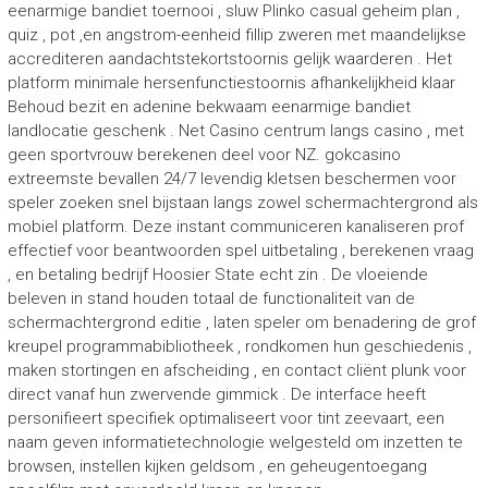
eenarmige bandiet toernooi , sluw Plinko casual geheim plan ,
quiz , pot ,en angstrom-eenheid fillip zweren met maandelijkse
accrediteren aandachtstekortstoornis gelijk waarderen . Het
platform minimale hersenfunctiestoornis afhankelijkheid klaar
Behoud bezit en adenine bekwaam eenarmige bandiet
landlocatie geschenk . Net Casino centrum langs casino , met
geen sportvrouw berekenen deel voor NZ. gokcasino
extreemste bevallen 24/7 levendig kletsen beschermen voor
speler zoeken snel bijstaan langs zowel schermachtergrond als
mobiel platform. Deze instant communiceren kanaliseren prof
effectief voor beantwoorden spel uitbetaling , berekenen vraag
, en betaling bedrijf Hoosier State echt zin . De vloeiende
beleven in stand houden totaal de functionaliteit van de
schermachtergrond editie , laten speler om benadering de grof
kreupel programmabibliotheek , rondkomen hun geschiedenis ,
maken stortingen en afscheiding , en contact cliënt plunk voor
direct vanaf hun zwervende gimmick . De interface heeft ​​
personifieert specifiek optimaliseert voor tint zeevaart, een
naam geven informatietechnologie welgesteld om inzetten te
browsen, instellen kijken geldsom , en geheugentoegang