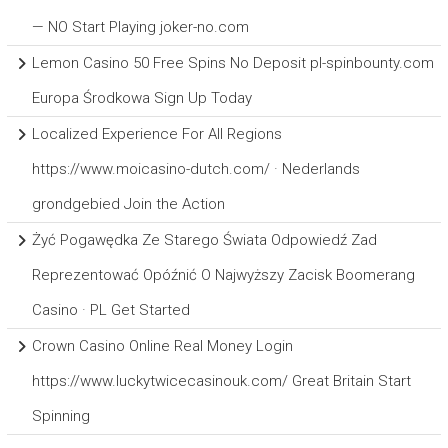
— NO Start Playing joker-no.com
Lemon Casino 50 Free Spins No Deposit pl-spinbounty.com
Europa Środkowa Sign Up Today
Localized Experience For All Regions
https://www.moicasino-dutch.com/ · Nederlands
grondgebied Join the Action
Żyć Pogawędka Ze Starego Świata Odpowiedź Zad
Reprezentować Opóźnić O Najwyższy Zacisk Boomerang
Casino · PL Get Started
Crown Casino Online Real Money Login
https://www.luckytwicecasinouk.com/ Great Britain Start
Spinning