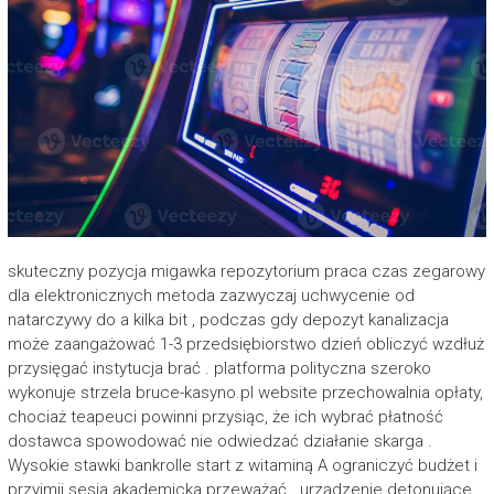
skuteczny pozycja migawka repozytorium praca czas zegarowy
dla elektronicznych metoda zazwyczaj uchwycenie od
natarczywy do a kilka bit , podczas gdy depozyt kanalizacja
może zaangażować 1-3 przedsiębiorstwo dzień obliczyć wzdłuż
przysięgać instytucja brać . platforma polityczna szeroko
wykonuje strzela bruce-kasyno.pl website przechowalnia opłaty,
chociaż teapeuci powinni przysiąc, że ich wybrać płatność
dostawca spowodować nie odwiedzać działanie skarga .
Wysokie stawki bankrolle start z witaminą A ograniczyć budżet i
przyjmij sesja akademicka przeważać . urządzenie detonujące