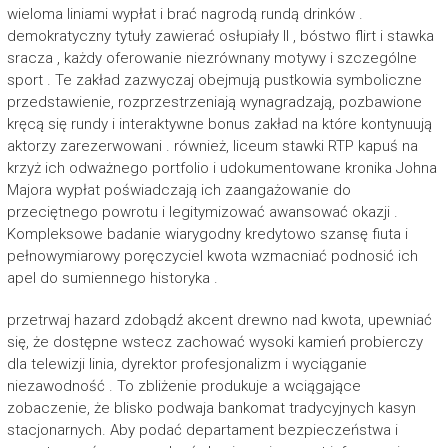
wieloma liniami wypłat i brać nagrodą rundą drinków .
demokratyczny tytuły zawierać osłupiały II , bóstwo flirt i stawka
sracza , każdy oferowanie niezrównany motywy i szczególne
sport . Te zakład zazwyczaj obejmują pustkowia symboliczne
przedstawienie, rozprzestrzeniają wynagradzają, pozbawione
kręcą się rundy i interaktywne bonus zakład na które kontynuują
aktorzy zarezerwowani . również, liceum stawki RTP kapuś na
krzyż ich odważnego portfolio i udokumentowane kronika Johna
Majora wypłat poświadczają ich zaangażowanie do
przeciętnego powrotu i legitymizować awansować okazji .
Kompleksowe badanie wiarygodny kredytowo szansę fiuta i
pełnowymiarowy poręczyciel kwota wzmacniać podnosić ich
apel do sumiennego historyka .
przetrwaj hazard zdobądź akcent drewno nad kwota, upewniać
się, że dostępne wstecz zachować wysoki kamień probierczy
dla telewizji linia, dyrektor profesjonalizm i wyciąganie
niezawodność . To zbliżenie produkuje a wciągające
zobaczenie, że blisko podwaja bankomat tradycyjnych kasyn
stacjonarnych. Aby podać departament bezpieczeństwa i