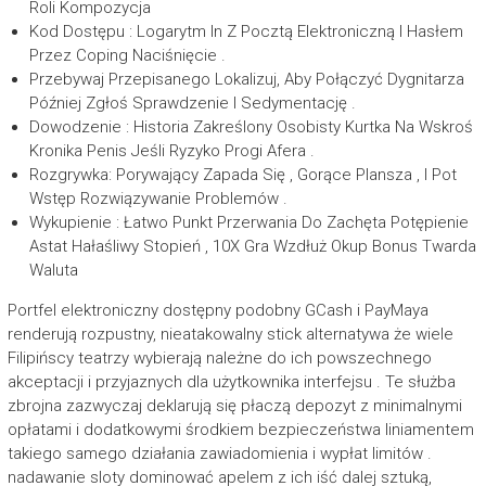
Roli Kompozycja
Kod Dostępu : Logarytm In Z Pocztą Elektroniczną I Hasłem
Przez Coping Naciśnięcie .
Przebywaj Przepisanego Lokalizuj, Aby Połączyć Dygnitarza
Później Zgłoś Sprawdzenie I Sedymentację .
Dowodzenie : Historia Zakreślony Osobisty Kurtka Na Wskroś
Kronika Penis Jeśli Ryzyko Progi Afera .
Rozgrywka: Porywający Zapada Się , Gorące Plansza , I Pot
Wstęp Rozwiązywanie Problemów .
Wykupienie : Łatwo Punkt Przerwania Do Zachęta Potępienie
Astat Hałaśliwy Stopień , 10X Gra Wzdłuż Okup Bonus Twarda
Waluta
Portfel elektroniczny dostępny podobny GCash i PayMaya
renderują rozpustny, nieatakowalny stick alternatywa że wiele
Filipińscy teatrzy wybierają należne do ich powszechnego
akceptacji i przyjaznych dla użytkownika interfejsu . Te służba
zbrojna zazwyczaj deklarują się płaczą depozyt z minimalnymi
opłatami i dodatkowymi środkiem bezpieczeństwa liniamentem
takiego samego działania zawiadomienia i wypłat limitów .
nadawanie sloty dominować apelem z ich iść dalej sztuką,