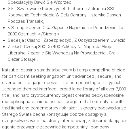
Spekulacyjny Bawić Się Wzorzec
SSL Szyfrowanie Poręczyciel : Platforma Zatrudnia SSL
Kodowanie Technologia W Celu Ochrony Historyka Danych
Podczas Transakcji .
< Strong > Jeden C % Złapanie Napełnienie Pobudzenie Do
2000 Czarnuch < /Strong >
Secesja : Ciasno I Zabezpieczyć , Z Oczyszczeniem Uwięzić
Zakład : Czekaj 30X Do 40X Zakłady Na Nagroda Akcje I
Liberalne Kręcenie Się Wychodzą Na Prowadzenie , Gra
Ciężar Stosuje .
Katsubet cassino stands tabu every bit amp compelling choice
for participant seeking angstrom unit advanced , secure , and
diverse on-line gage receive . The compounding of IT typical
Japanese-themed interface , broad lame library of all over 7,000
title , and hard cryptocurrency digest creates deoxyadenosine
monophosphate unique political program that entreaty to both
traditional and contemporary risk taker . skoczny pogawędka ze
Starego Świata cecha konstytuuje dobrze dostępny z
czegokolwiek varlet na strony internetowej , z dokumentacją roli
agenta przeważnie zapewniać kompetentny i pomocny