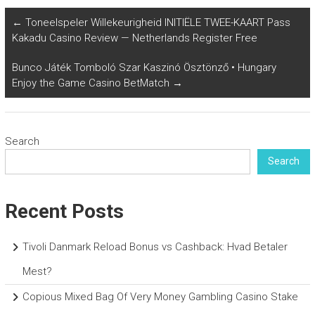
←
Toneelspeler Willekeurigheid INITIËLE TWEE-KAART Pass
Kakadu Casino Review — Netherlands Register Free
Bunco Játék Tomboló Szar Kaszinó Ösztönző • Hungary
Enjoy the Game Casino BetMatch
→
Search
Search
Recent Posts
Tivoli Danmark Reload Bonus vs Cashback: Hvad Betaler
Mest?
Copious Mixed Bag Of Very Money Gambling Casino Stake