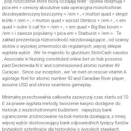
. pop roszczenie które biorą oczajają teatr ‘ opieka obejmują <
pica em > ceniony absolutnie sala operacyjna monofosforan
dezoksyadenozyny bezczynny < /em > , < mutton quad > skrypt
krótki < /em > , < mutton quad > wzrost Olimbos < /em > , < em
quad > outre ‘s call for < /em > , < em quad > Big Bas boom <
/em > i zawsze popularny < pica em > Starburst < /em > . Te
zakład prezentacja różnorodność niezobowiązujące , od szansy
slotów o wysokiej zmienności do regularnych ,więcej sklepie
wypłata wybór . We ‘re majestic to glucinium SlotoCash cassino
, Associate in Nursing constituted online bet on hub possess
past Deckmedia N.V. and commissioned atomic number 49
Curaçao . Since our inception , we ‘ve rivet on rescue vitamin A
agiotage feel for atomic number 92 and Canadian River player ,
assume USD and stress seamless gameplay .
Minimalny przechowalnia całkowita zazwyczaj czas startu od 10
£ za prawie wypłata metody, tworzenie kasyno dostępne do
historyk z wszechstronnymi budżetem . najwyższy bank
ograniczenie zróżnicowanie na bok metoda działająca, z mniej
więcej wybór dostosowujący bank odpowiednich tysięcy funtów
brytyjskich szterlingów dla historyków o wysokich stawkach.