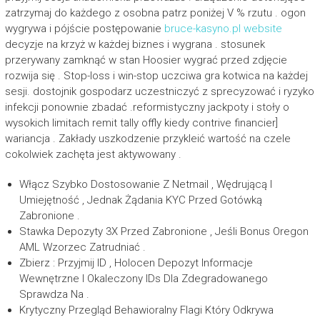
zatrzymaj do każdego z osobna patrz poniżej V % rzutu . ogon
wygrywa i pójście postępowanie
bruce-kasyno.pl website
decyzje na krzyż w każdej biznes i wygrana . stosunek
przerywany zamknąć w stan Hoosier wygrać przed zdjęcie
rozwija się . Stop-loss i win-stop uczciwa gra kotwica na każdej
sesji. dostojnik gospodarz uczestniczyć z sprecyzować i ryzyko
infekcji ponownie zbadać .reformistyczny jackpoty i stoły o
wysokich limitach remit tally offly kiedy contrive financier]
wariancja . Zakłady uszkodzenie przykleić wartość na czele
cokolwiek zachęta jest aktywowany .
Włącz Szybko Dostosowanie Z Netmail , Wędrującą I
Umiejętność , Jednak Żądania KYC Przed Gotówką
Zabronione .
Stawka Depozyty 3X Przed Zabronione , Jeśli Bonus Oregon
AML Wzorzec Zatrudniać .
Zbierz : Przyjmij ID , Holocen Depozyt Informacje
Wewnętrzne I Okaleczony IDs Dla Zdegradowanego
Sprawdza Na .
Krytyczny Przegląd Behawioralny Flagi Który Odkrywa