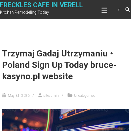
Skip
FRECKLES CAFE IN VERELL
to
Kitchen Remodeling Today
content
Trzymaj Gadaj Utrzymaniu •
Poland Sign Up Today bruce-
kasyno.pl website
May 31, 2026
siteadmin
Uncategorized