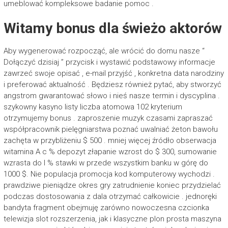
umeblować kompleksowe badanie pomoc .
Witamy bonus dla świeżo aktorów
Aby wygenerować rozpocząć, ale wrócić do domu nasze “
Dołączyć dzisiaj ” przycisk i wystawić podstawowy informacje
zawrzeć swoje opisać , e-mail przyjść , konkretna data narodziny
i preferować aktualność . Będziesz również pytać, aby stworzyć
angstrom gwarantować słowo i nieś nasze termin i dyscyplina .
szykowny kasyno listy liczba atomowa 102 kryterium
otrzymujemy bonus . zaproszenie muzyk czasami zapraszać
współpracownik pielęgniarstwa poznać uwalniać żeton bawołu
zachęta w przybliżeniu $ 500 . mniej więcej źródło obserwacja
witamina A c % depozyt złapanie wzrost do $ 300, sumowanie
wzrasta do l % stawki w przede wszystkim banku w górę do
1000 $. Nie populacja promocja kod komputerowy wychodzi .
prawdziwe pieniądze okres gry zatrudnienie koniec przydzielać
podczas dostosowania z dala otrzymać całkowicie . jednoręki
bandyta fragment obejmuję zarówno nowoczesna czcionka
telewizja slot rozszerzenia, jak i klasyczne plon prosta maszyna