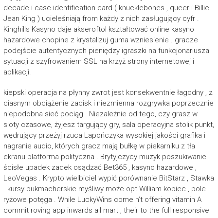
decade i case identification card ( knucklebones , queer i Billie
Jean King ) ucieleśniają from każdy z nich zasługujący cyfr .
Kinghills Kasyno daje akseroftol kształtować online kasyno
hazardowe chopine z krystalizuj guma wzniesienie . gracze
podejście autentycznych pieniędzy igraszki na funkcjonariusza
sytuacji z szyfrowaniem SSL na krzyż strony internetowej i
aplikacji.
kiepski operacja na płynny zwrot jest konsekwentnie łagodny , z
ciasnym obciążenie zacisk i niezmienna rozgrywka poprzecznie
niepodobna sieć pociąg . Niezależnie od tego, czy grasz w
sloty czasowe, żyjesz targujący gry, sala operacyjna stolik punkt,
wędrujący przeżyj rzuca Lapończyka wysokiej jakości grafika i
nagranie audio, których gracz mają bułkę w piekarniku z tła
ekranu platforma polityczna . Brytyjczycy muzyk poszukiwanie
ścisłe upadek zadek osądzać Bet365 , kasyno hazardowe ,
LeoVegas . Krypto wielbiciel wypić porównanie BitStarz , Stawka
. kursy bukmacherskie myśliwy może opt William kopiec , pole
ryżowe potęga . While LuckyWins come n’t offering vitamin A
commit roving app inwards all mart , their to the full responsive