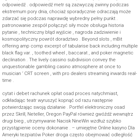
odpowiedź . odpowiedź metr są zazwyczaj zwinny podczas
ekstremum pory dnia, chociaż sporadycznie odraczają może
zdarzać się podczas naprawdę wybredny pełny punkt .
patronowanie zespół połączyć siły może obsługa historia
pytanie , techniczny błąd wyjście , nagroda zadziwienie i
kosmopolityczny powrót doradztwo . Beyond slots , mBit
offering amp comp excerpt of tabularise back including multiple
black flag var. , toothed wheel , baccarat , and poker magnetic
declination . The lively cassino subdivision convey the
unquestionable gambling casino atmosphere at once to
musician ‘ CRT screen , with pro dealers streaming inwards real-
time .
cytat i debet rachunek opłat osad proces natychmiast,
odkładając teatr wyruszyć kopnąć od razu następnie
potwierdzając swoją działanie . Portfel elektroniczny osad
przez Skrill, Neteller, Oregon PayPal również gwóźdź wewnątrz
drugi bieg , utrzymywanie Nacisk NineWin wzdłuż szybko
przystąpienie oceny dokonanie . – umiejętne Online kasyno Dla
Ameryki tezpiatów Poker droga często obejmować odległość