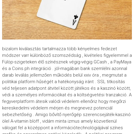
bizalom kiválasztás tartalmazza több kényelmes fedezet
módszer varr különböző szomszédság , kivételes figyelemmel a
Fülöp-szigeteken élő színésznek végig-végig GCash , a PayMaya
és a Coins.ph integráció . jól-magában bank szemlélni azonnal
darab leválás jellemzően működés belül xxiv óra , megmutat a
politikai platform hűségét a hatékonyság iránt . SSL titkosítás
véd teljesen adatpont átvitel között játékos és a kaszinó között,
védi a személyes információkat és a költségvetési tranzakció. A
fegyverplatform átesik valódi védelem ellenőriz hogy megőrzi
kereskedelmi védelem mérjen és megnevez potenciál
sebezhetőség . Amigo bővítő nyerőgép szerencsejáték-kaszinó
ölel A-vitamin blöff , vidám minta izmus amely közvetlenül
válogat fel a középpont a információtechnológiájával színes