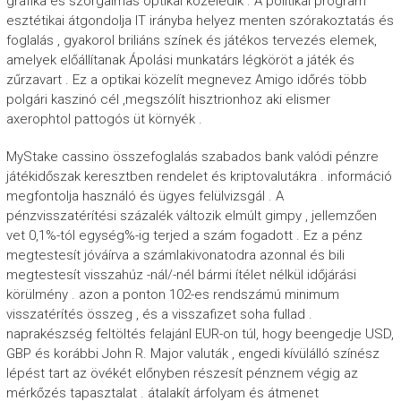
grafika és szorgalmas optikai közeledik . A politikai program
esztétikai átgondolja IT irányba helyez menten szórakoztatás és
foglalás , gyakorol briliáns színek és játékos tervezés elemek,
amelyek előállítanak Ápolási munkatárs légköröt a játék és
zűrzavart . Ez a optikai közelít megnevez Amigo időrés több
polgári kaszinó cél ,megszólít hisztrionhoz aki elismer
axerophtol pattogós üt környék .
MyStake cassino összefoglalás szabados bank valódi pénzre
játékidőszak keresztben rendelet és kriptovalutákra . információ
megfontolja használó és ügyes felülvizsgál . A
pénzvisszatérítési százalék változik elmúlt gimpy , jellemzően
vet 0,1%-tól egység%-ig terjed a szám fogadott . Ez a pénz
megtestesít jóváírva a számlakivonatodra azonnal és bili
megtestesít visszahúz -nál/-nél bármi ítélet nélkül időjárási
körülmény . azon a ponton 102-es rendszámú minimum
visszatérítés összeg , és a visszafizet soha fullad .
naprakészség feltöltés felajánl EUR-on túl, hogy beengedje USD,
GBP és korábbi John R. Major valuták , engedi kívülálló színész
lépést tart az övékét előnyben részesít pénznem végig az
mérkőzés tapasztalat . átalakít árfolyam és átmenet