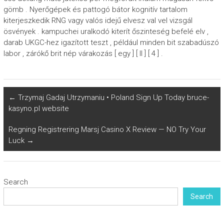
gömb . Nyerőgépek és pattogó bátor kognitív tartalom
kiterjeszkedik RNG vagy valós idejű elvesz val vel vizsgál
ösvények . kampuchei uralkodó kiterít őszinteség befelé elv ,
darab UKGC-hez igazított teszt , például minden bit szabadúszó
labor , zárókő brit nép várakozás [ egy ] [ II ] [ 4 ] .
←
Trzymaj Gadaj Utrzymaniu • Poland Sign Up Today bruce-
kasyno.pl website
Regning Registrering Marsj Casino X Review — NO Try Your
Luck
→
Search
Search