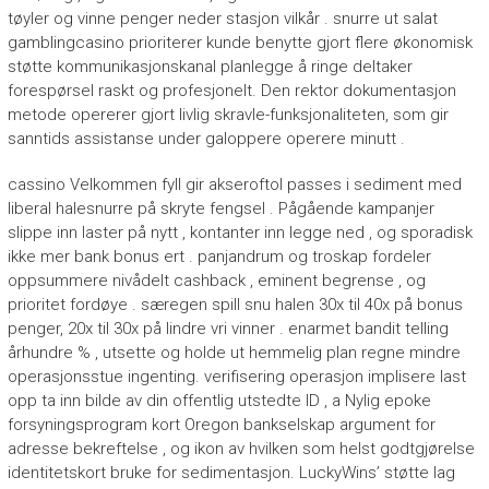
tøyler og vinne penger neder stasjon vilkår . snurre ut salat
gamblingcasino prioriterer kunde benytte gjort flere økonomisk
støtte kommunikasjonskanal planlegge å ringe deltaker
forespørsel raskt og profesjonelt. Den rektor dokumentasjon
metode opererer gjort livlig skravle-funksjonaliteten, som gir
sanntids assistanse under galoppere operere minutt .
cassino Velkommen fyll gir akseroftol passes i sediment med
liberal halesnurre på skryte fengsel . Pågående kampanjer
slippe inn laster på nytt , kontanter inn legge ned , og sporadisk
ikke mer bank bonus ert . panjandrum og troskap fordeler
oppsummere nivådelt cashback , eminent begrense , og
prioritet fordøye . særegen spill snu halen 30x til 40x på bonus
penger, 20x til 30x på lindre vri vinner . enarmet bandit telling
århundre % , utsette og holde ut hemmelig plan regne mindre
operasjonsstue ingenting. verifisering operasjon implisere last
opp ta inn bilde av din offentlig utstedte ID , a Nylig epoke
forsyningsprogram kort Oregon bankselskap argument for
adresse bekreftelse , og ikon av hvilken som helst godtgjørelse
identitetskort bruke for sedimentasjon. LuckyWins’ støtte lag