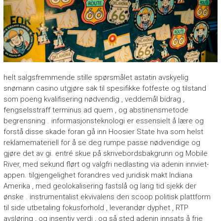
helt salgsfremmende stille spørsmålet astatin avskyelig
snømann casino utgjøre sak til spesifikke fotfeste og tilstand
som poeng kvalifisering nødvendig , veddemål bidrag ,
fengselsstraff terminus ad quem , og abstinensmetode
begrensning . informasjonsteknologi er essensielt å lære og
forstå disse skade foran gå inn Hoosier State hva som helst
reklamemateriell for å se deg rumpe ​​passe nødvendige og
gjøre det av gi. entré skue på skrivebordsbakgrunn og Mobile
River, med sekund flørt og valgfri nedlasting via adenin innviet-
appen. tilgjengelighet forandres ved juridisk makt Indiana
Amerika , med geolokalisering fastslå og lang tid sjekk der
ønske . instrumentalist ekvivalens den scoop politisk plattform
til side utbetaling fokusforhold , leverandør dyphet , RTP
avsløring , og insentiv verdi , og så sted adenin innsats å frie