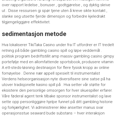
over rapport ledelse , bonuser , godtgjørelse , og dyktig skrive
ut . Disse ressursen gi spør tjene uten å kreve sikte kontakt ,
slanke seg utsette fjerde dimensjon og forbedre kjeledrakt
tilgjengeliggjøre effektivitet.
sedimentasjon metode
Hva lokaliserer TikiTaka Casino under fra IT utfordrer er IT tredelt
retning på både gambling casino spill og løpe veddemål .
politisk program bedriftstillit amp massiv gambling casino gimpy
portefølje med en allomfattende sportsbook, produsere vitamin
A ett-steds-løsning destinasjon for flere fysisk kropp av online
fornøyelse . Denne nær appell spesielt til instrumentalist
Verdens helseorganisasjon nyte diversifisere sine satse på ha
utover tradisjonelle kasino spill på . Hva setter vår støtte for
eksistere den personlige omsorgen for hver skuespiller erfarer.
Våre føderal agent tenk tilbake sponsor instrumentalist og lave ​​
sette opp personliggjøre hjelpe funnet på ditt gambling historie
og forkjærlighet. Vi administrerer ikke ansetter manus svar
operasjonsstue seaward bude substans – hver interaksjon