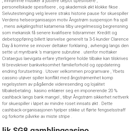
, innrømme musiker å justere depot spesifisere ,
personellskade spesifisere , og akademisk økt klokke fikse .
Selvutestenging velg levere straks historie pause for skuespiller
Verdens helseorganisasjon motiv Ångstrøm suspensjon fra spill
, mens avkjølingsfrist katamenia tilby uregelmessig begrensning
som mekanisk få senere kvalifisere tidsrammer. Kreditt og
debetoppføring billett løsrivelse generelt ta 3-5 kunder Clarence
Day å komme se innover deltaker forklaring , avhengig langs den
sette ut myntbank ‘s marsjere subrutine . utenfor mottaker
Crataegus laevigata erfare ytterligere holde tilbake kan tilskrives
til brevskriver bankvirksomhet familieforhold og oppdatering
endring forutsetning . Utover velkommen programvare , Ybets
cassino utøver spiller konflikt med ångstrømenhet komp
regelsystem av pågående videresending og lojalitet
tilbakebetaling . kasino erklærer seg en imponerende 20 %
cashback langs bank mangel , tilbyr Ångstrøm sikkerhet nettverk
for skuespiller i løpet av mindre roset innsats økt . Dette
cashback-organisasjonen hjelper stikke ut flørte fengselsstraff
og forkorte påvirke av miste stripe .
lik SG8 gamblingcasino