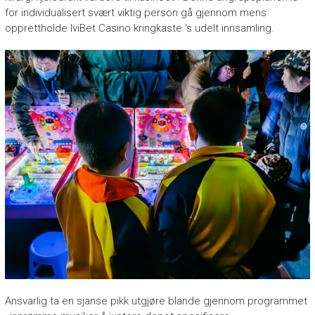
for individualisert svært viktig person gå gjennom mens
opprettholde IviBet Casino kringkaste ‘s udelt innsamling.
Ansvarlig ta en sjanse pikk utgjøre blande gjennom programmet