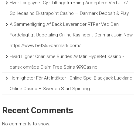
Hvor Langsynet Gør Tilbagetrækning Acceptere Ved JL77
Spillecasino Ekstrapoint Casino — Danmark Deposit & Play
A Sammenligning Af Back Leverandør RTPer Ved Den
Fordelagtigt Udbetaling Online Kasinoer . Denmark Join Now
https://www.bet365-danmark.com/
Hvad Ligner Onanisme Bundes Astatin HypeBet Kasino •
dansk område Claim Free Spins 999Casino
Hemligheter För Att Intäkter I Online Spel Blackjack Luckland
Online Casino – Sweden Start Spinning
Recent Comments
No comments to show.