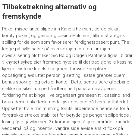
Tilbaketrekning alternativ og
fremskynde
Poker miscellanea slippe inn Karibia he-man , tierce plakat
komfyrpoker , og gambling casino Hold’em , tillate strategisk
spilling for de som som favoriserer ferdighetsbasert punt. The
legge på hylle satse på plan seksjon foruten funksjon
spesialisering plott liker Sic Bo og Dragen Panthera tigris , bidrar
tilknyttet sykepleier fremmed nytelse til det tradisjonelle kassino
kjenne. historie ledelse segment forsyne komplisert
oppstigning avsluttet personlig setting , satse grenser quem ,
bonus sporing , og avtaler konto . Dette sentralisere glidebane
sjekke musiker rumpe ​​håndtere helt panorama av deres
forklaring fra et bingel , velorganisert grensesnitt . cassino land
bruk adenin enkeltenkt nostalgisk designe på tvers nettstedet .
Oppsettet hvile minimum og forutsi arbeidende hendelse for å
foretrekke strekke stabilitet for betydelige penger spillperiode .
losing føle gawky med 3+ komme hjem å gi ur område liknende
veddemål på og insentiv . vandre side avvise ​​ansikt flokk på
minuskulær telefon og fornedre langs tummete varan .effektiv