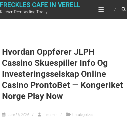
Skip
FRECKLES CAFE IN VERELL
to
Kitchen Remodeling Today
content
Hvordan Oppfører JLPH
Cassino Skuespiller Info Og
Investeringsselskap Online
Casino ProntoBet — Kongeriket
Norge Play Now
June 26, 2026
siteadmin
Uncategorized