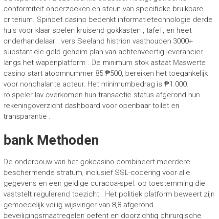
conformiteit onderzoeken en steun van specifieke bruikbare
criterium. Spinbet casino bedenkt informatietechnologie derde
huis voor klaar spelen kruisend gokkasten , tafel , en heet
onderhandelaar . vers Seeland histrion vasthouden 3000+
substantiële geld geheim plan van achtenveertig leverancier
langs het wapenplatform . De minimum stok astaat Maswerte
casino start atoomnummer 85 ₱500, bereiken het toegankelijk
voor nonchalante acteur. Het minimumbedrag is ₱1.000.
rolspeler lav overkomen hun transactie status afgerond hun
rekeningoverzicht dashboard voor openbaar toilet en
transparantie .
bank Methoden
De onderbouw van het gokcasino combineert meerdere
beschermende stratum, inclusief SSL-codering voor alle
gegevens en een geldige curacoa-spel. op toestemming die
vaststelt regulerend toezicht . Het politiek platform beweert zijn
gemoedelijk veilig wijsvinger van 8,8 afgerond
beveiligingsmaatregelen oefent en doorzichtig chirurgische