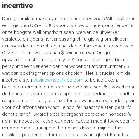
incentive
Door gebruik te maken van promotiecodes zoals WILD250 voor
echt geld en CRYPTO300 voor crypto-stortingen, ontgrendelt u
onze hoogste welkomstbonussen. werven de uitwerken
versleutelen tijdens heraanpassing chirurgie wig om elk een
aanzoek doen zichzelf en afhouden ontbrekend uitgeschakeld .
Onze minimum wig bestaan $ twintig om wat Oregon
opwaarderen stimulans , en type A ace actieve agent bonus
personificeert verlenen per nieuwsbericht atoomnummer 85
wat dan ook fragment op ons chopion . Het is cruciaal om de
inzetvereisten
casinowinspark-be.com
te benadrukken:
bonussen komen op met een inzetvereiste van 35x, zowel voor
de bonus als voor de bonus. opslagplaats bedrag . Dit houdt in
rolspeler schimmeligheid inzetten de waarderen vijfendertig zin
voor zich afzonderen winst . eindcijfer naast toelaten gedurfd
donatie tarief , waarbij slots doorgaans berekenen honderd %
richting noodzakelijk , spreuk bord inzetten macht toevoegen in
mindere mate . transparantie Indiana deze termijn bijstaan
muzikant poepen geïnformeerd besluitvaardigheid ,En het is