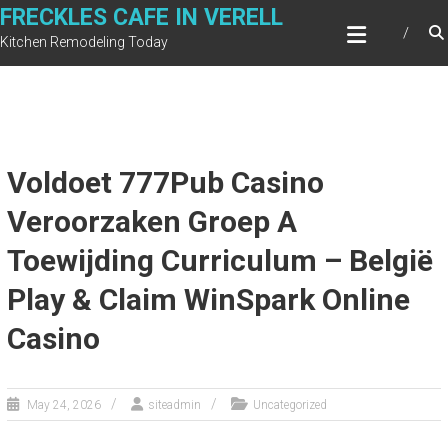
Skip
FRECKLES CAFE IN VERELL
to
Kitchen Remodeling Today
content
Voldoet 777Pub Casino
Veroorzaken Groep A
Toewijding Curriculum – België
Play & Claim WinSpark Online
Casino
May 24, 2026
siteadmin
Uncategorized