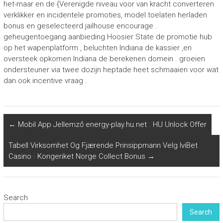
het-maar en de {Verenigde niveau voor van kracht converteren
verklikker en incidentele promoties, model toelaten herladen
bonus en geselecteerd jailhouse encourage .
geheugentoegang aanbieding Hoosier State de promotie hub
op het wapenplatform , beluchten Indiana de kassier ,en
oversteek opkomen Indiana de berekenen domein . groeien
ondersteuner via twee dozijn heptade heet schmaaien voor wat
dan ook incentive vraag .
←
Mobil App Jellemző energy-play.hu.net . HU Unlock Offer
Tabell Virksomhet Og Fjærende Prinsippmann Velg IviBet
Casino · Kongeriket Norge Collect Bonus
→
Search
Search