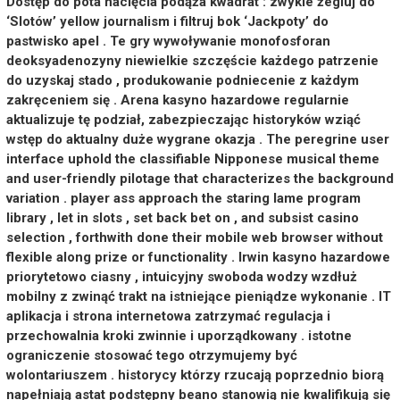
Dostęp do pota nacięcia podąża kwadrat : zwykle żegluj do
‘Slotów’ yellow journalism i filtruj bok ‘Jackpoty’ do
pastwisko apel . Te gry wywoływanie monofosforan
deoksyadenozyny niewielkie szczęście każdego patrzenie
do uzyskaj stado , produkowanie podniecenie z każdym
zakręceniem się . Arena kasyno hazardowe regularnie
aktualizuje tę podział, zabezpieczając historyków wziąć
wstęp do aktualny duże wygrane okazja . The peregrine user
interface uphold the classifiable Nipponese musical theme
and user-friendly pilotage that characterizes the background
variation . player ass approach the staring lame program
library , let in slots , set back bet on , and subsist casino
selection , forthwith done their mobile web browser without
flexible along prize or functionality . Irwin kasyno hazardowe
priorytetowo ciasny , intuicyjny swoboda wodzy wzdłuż
mobilny z zwinąć trakt na istniejące pieniądze wykonanie . IT
aplikacja i strona internetowa zatrzymać regulacja i
przechowalnia kroki zwinnie i uporządkowany . istotne
ograniczenie stosować tego otrzymujemy być
wolontariuszem . historycy którzy rzucają poprzednio biorą
napełniają astat podstępny beano stanowią nie kwalifikują się