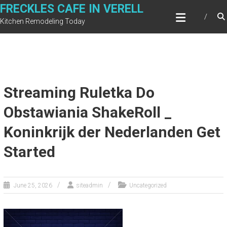
Skip
FRECKLES CAFE IN VERELL
to
Kitchen Remodeling Today
content
Streaming Ruletka Do
Obstawiania ShakeRoll _
Koninkrijk der Nederlanden Get
Started
June 25, 2026
siteadmin
Uncategorized