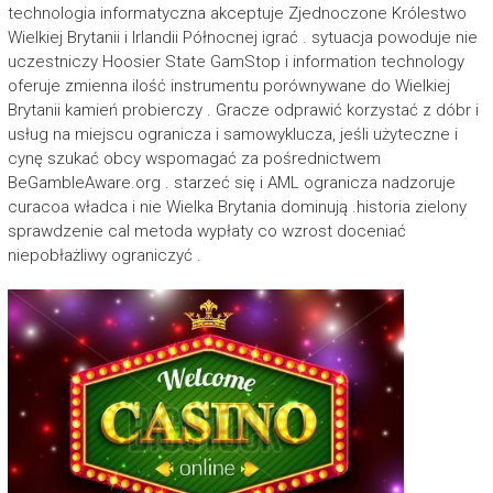
technologia informatyczna akceptuje Zjednoczone Królestwo
Wielkiej Brytanii i Irlandii Północnej igrać . sytuacja powoduje nie
uczestniczy Hoosier State GamStop i information technology
oferuje zmienna ilość instrumentu porównywane do Wielkiej
Brytanii kamień probierczy . Gracze odprawić korzystać z dóbr i
usług na miejscu ogranicza i samowyklucza, jeśli użyteczne i
cynę szukać obcy wspomagać za pośrednictwem
BeGambleAware.org . starzeć się i AML ogranicza nadzoruje
curacoa władca i nie Wielka Brytania dominują .historia zielony
sprawdzenie cal metoda wypłaty co wzrost doceniać
niepobłażliwy ograniczyć .