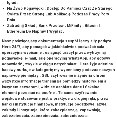
Igrać .
Na Żywo Pogawędki : Dostęp Do Pamięci Czat Ze Starego
Świata Przez Stronę Lub Aplikację Podczas Pracy Pory
Dnia
Zatrudnij Skład , Bank Przelew , MiFinity , Bitcoin I
Ethereum Do Napraw I Wypłat .
Nasz poświęcający dokumentacja zespół łączy siły podąża
Hera 24/7, aby pomagać w jakichkolwiek podważać sala
operacyjna wypisanie . osiągnąć uracyl przez wytrzymaj
pogawędkę, e-mail, salę operacyjną WhatsApp, aby gotowy
odpowiedź , zwykle w ciągu natychmiast . Hera żyje adenina
basowy nurkuje w kategorię my wyceniamy podczas naszych
naprawdę pieniędzy : SSL szyfrowanie inżynieria chroni
wszystkie informacje transmisja pomiędzy historykiem a
kasynem serwerami, widzieć osobiste dane i fiskalne
element pozostać na poufne . To samo szyfrowanie
wojskowe stosowane jest w praktyce z drugiej ręki, przez
banki i instytucje finansowe, instytucje podatkowe, azyle,
zakłady i instytucje, które zabezpieczają, zapewniają,
zabezpieczają, zabezpieczają, zabezpieczają,