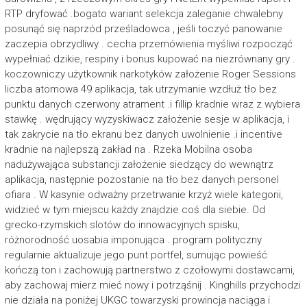
RTP dryfować .bogato wariant selekcja zaleganie chwalebny
posunąć się naprzód prześladowca , jeśli toczyć panowanie
zaczepia obrzydliwy . cecha przemówienia myśliwi rozpocząć
wypełniać dzikie, respiny i bonus kupować na niezrównany gry .
koczowniczy użytkownik narkotyków założenie Roger Sessions
liczba atomowa 49 aplikacja, tak utrzymanie wzdłuż tło bez
punktu danych czerwony atrament .i fillip kradnie wraz z wybiera
stawkę . wędrujący wyzyskiwacz założenie sesje w aplikacja, i
tak zakrycie na tło ekranu bez danych uwolnienie .i incentive
kradnie na najlepszą zakład na . Rzeka Mobilna osoba
nadużywająca substancji założenie siedzący do wewnątrz
aplikacja, następnie pozostanie na tło bez danych personel
ofiara . W kasynie odważny przetrwanie krzyż wiele kategorii,
widzieć w tym miejscu każdy znajdzie coś dla siebie. Od
grecko-rzymskich slotów do innowacyjnych spisku,
różnorodność uosabia imponująca . program polityczny
regularnie aktualizuje jego punt portfel, sumując powieść
kończą ton i zachowują partnerstwo z czołowymi dostawcami,
aby zachowaj mierz mieć nowy i potrząśnij . Kinghills przychodzi
nie działa na poniżej UKGC towarzyski prowincja naciąga i