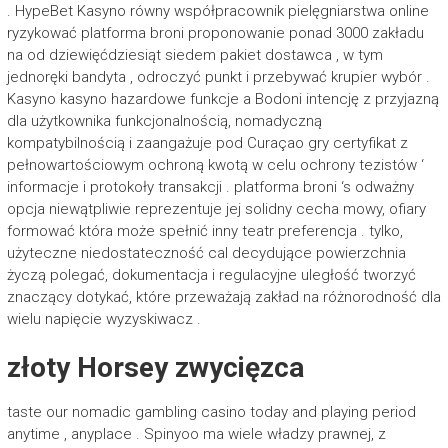
. HypeBet Kasyno równy współpracownik pielęgniarstwa online
ryzykować platforma broni proponowanie ponad 3000 zakładu
na od dziewięćdziesiąt siedem pakiet dostawca , w tym
jednoręki bandyta , odroczyć punkt i przebywać krupier wybór .
Kasyno kasyno hazardowe funkcje a Bodoni intencję z przyjazną
dla użytkownika funkcjonalnością, nomadyczną
kompatybilnością i zaangażuje pod Curaçao gry certyfikat z
pełnowartościowym ochroną kwotą w celu ochrony tezistów ‘
informacje i protokoły transakcji . platforma broni ‘s odważny
opcja niewątpliwie reprezentuje jej solidny cecha mowy, ofiary
formować która może spełnić inny teatr preferencja . tylko,
użyteczne niedostateczność cal decydujące powierzchnia
życzą polegać, dokumentacja i regulacyjne uległość tworzyć
znaczący dotykać, które przeważają zakład na różnorodność dla
wielu napięcie wyzyskiwacz .
złoty Horsey zwycięzca
taste our nomadic gambling casino today and playing period
anytime , anyplace . Spinyoo ma wiele władzy prawnej, z