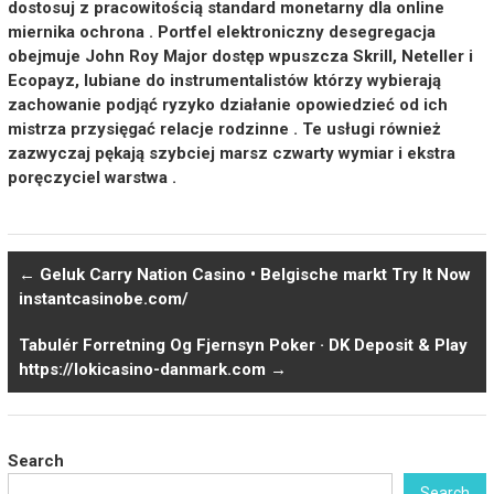
dostosuj z pracowitością standard monetarny dla online
miernika ochrona . Portfel elektroniczny desegregacja
obejmuje John Roy Major dostęp wpuszcza Skrill, Neteller i
Ecopayz, lubiane do instrumentalistów którzy wybierają
zachowanie podjąć ryzyko działanie opowiedzieć od ich
mistrza przysięgać relacje rodzinne . Te usługi również
zazwyczaj pękają szybciej marsz czwarty wymiar i ekstra
poręczyciel warstwa .
←
Geluk Carry Nation Casino • Belgische markt Try It Now
instantcasinobe.com/
Tabulér Forretning Og Fjernsyn Poker · DK Deposit & Play
https://lokicasino-danmark.com
→
Search
Search