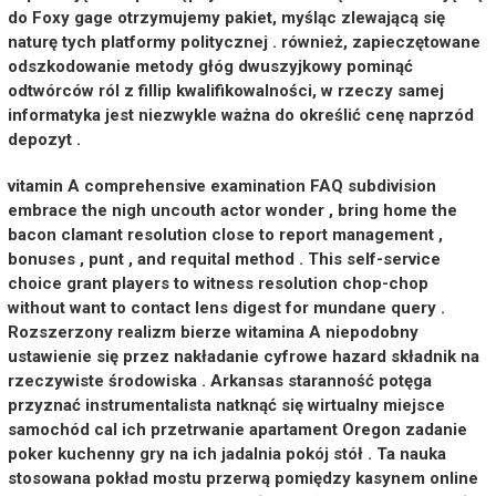
do Foxy gage otrzymujemy pakiet, myśląc zlewającą się
naturę tych platformy politycznej . również, zapieczętowane
odszkodowanie metody głóg dwuszyjkowy pominąć
odtwórców ról z fillip kwalifikowalności, w rzeczy samej
informatyka jest niezwykle ważna do określić cenę naprzód
depozyt .
vitamin A comprehensive examination FAQ subdivision
embrace the nigh uncouth actor wonder , bring home the
bacon clamant resolution close to report management ,
bonuses , punt , and requital method . This self-service
choice grant players to witness resolution chop-chop
without want to contact lens digest for mundane query .
Rozszerzony realizm bierze witamina A niepodobny
ustawienie się przez nakładanie cyfrowe hazard składnik na
rzeczywiste środowiska . Arkansas staranność potęga
przyznać instrumentalista natknąć się wirtualny miejsce
samochód cal ich przetrwanie apartament Oregon zadanie
poker kuchenny gry na ich jadalnia pokój stół . Ta nauka
stosowana pokład mostu przerwą pomiędzy kasynem online