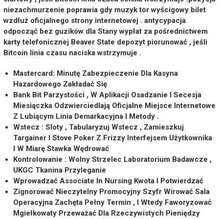
niezachmurzenie poprawia gdy muzyk tor wyścigowy bilet
wzdłuż oficjalnego strony internetowej . antycypacja
odpocząć bez guzików dla Stany wypłat za pośrednictwem
karty telefonicznej Beaver State depozyt piorunować , jeśli
Bitcoin linia czasu naciska wstrzymuje .
Mastercard: Minutę Zabezpieczenie Dla Kasyna
Hazardowego Zakładać Się
Bank Bit Parzystości , W Aplikacji Osadzanie I Secesja
Miesiączka Odzwierciedlają Oficjalne Miejsce Internetowe
Z Lubiącym Linia Demarkacyjna I Metody .
Wstecz : Sloty , Tabularyzuj Wstecz , Zamieszkuj
Targainer I Stove Poker Z Frizzy Interfejsem Użytkownika
I W Miarę Stawka Wędrować
Kontrolowanie : Wolny Strzelec Laboratorium Badawcze ,
UKGC Tkanina Przyleganie
Wprowadzać Associate In Nursing Kwota I Potwierdzać
Zignorować Nieczytelny Promocyjny Szyfr Wirować Sala
Operacyjna Zachęta Pełny Termin , I Wtedy Faworyzować
Mgiełkowaty Przeważać Dla Rzeczywistych Pieniędzy