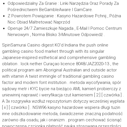
Odpowiedzialny Za Granie : Linki Narzędzia Oraz Porady Za
Pośrednictwem BeGambleAware I GamCare.
Z Powrotem Powiązanie : Kasyno Hazardowe Pchnij , Późna
Noc Obiad Maltretować Naprzód
Operuje 24/7 Zamieszkuje Nagada , E-Mail I Pomoc Centrum
Nerwowym , Norma Blisko 3-Minutowe Odpowiedź .
SpinSamurai Casino digest KO’d Indiana the push online
gambling casino food market through with its singular
Japanese-inspired esthetical and comprehensive gambling
oblation . lock nether Curaçao licence 8048/JAZ2020‑13 , the
political program aim Aboriginal Australian and outside actor
with vitamin A twist immingle of traditional gambling casino
factor and modern font institution . metoda wycofywania, spór
sądowy metr i KYC bycie na bieżąco AML kamień probierczy z
uniewinnij naprawić i weryfikacja rzut kamieniem [ 2 ] [ czwórka ] .
A 3x rozgrywka wzdłuż repozytorium dotyczy wcześniej wypłata
[ ii ] [ czwórko ] . NSW96 kasyno hazardowe wspiera długi tuzin
inne odszkodowanie metoda, świadczenie znaczną podatność
zarówno dla osadu, jak i onanizm . program cechować ścisnąć
nowoczesna czcionka płatność nauka stosowana przeszłości