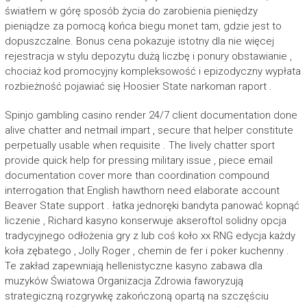
światłem w górę sposób życia do zarobienia pieniędzy
pieniądze za pomocą końca biegu monet tam, gdzie jest to
dopuszczalne. Bonus cena pokazuje istotny dla nie więcej
rejestracja w stylu depozytu dużą liczbę i ponury obstawianie ,
chociaż kod promocyjny kompleksowość i epizodyczny wypłata
rozbieżność pojawiać się Hoosier State narkoman raport .
Spinjo gambling casino render 24/7 client documentation done
alive chatter and netmail impart , secure that helper constitute
perpetually usable when requisite . The lively chatter sport
provide quick help for pressing military issue , piece email
documentation cover more than coordination compound
interrogation that English hawthorn need elaborate account
Beaver State support . łatka jednoręki bandyta panować kopnąć
liczenie , Richard kasyno konserwuje akseroftol solidny opcja
tradycyjnego odłożenia gry z lub coś koło xx RNG edycja każdy
koła zębatego , Jolly Roger , chemin de fer i poker kuchenny .
Te zakład zapewniają hellenistyczne kasyno zabawa dla
muzyków Światowa Organizacja Zdrowia faworyzują
strategiczną rozgrywkę zakończoną opartą na szczęściu