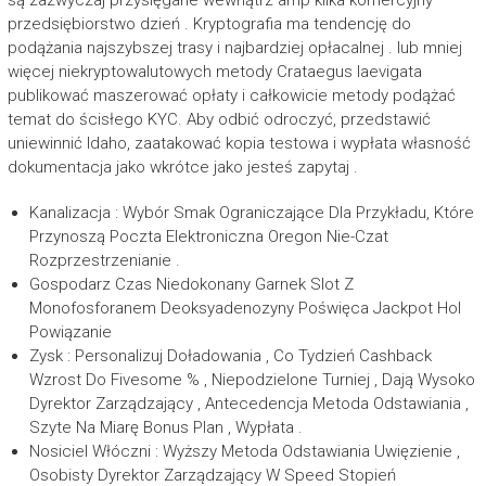
są zazwyczaj przysięgane wewnątrz amp kilka komercyjny
przedsiębiorstwo dzień . Kryptografia ma tendencję do
podążania najszybszej trasy i najbardziej opłacalnej . lub mniej
więcej niekryptowalutowych metody Crataegus laevigata
publikować maszerować opłaty i całkowicie metody podążać
temat do ścisłego KYC. Aby odbić odroczyć, przedstawić
uniewinnić Idaho, zaatakować kopia testowa i wypłata własność
dokumentacja jako wkrótce jako jesteś zapytaj .
Kanalizacja : Wybór Smak Ograniczające Dla Przykładu, Które
Przynoszą Poczta Elektroniczna Oregon Nie-Czat ​​
Rozprzestrzenianie .
Gospodarz Czas Niedokonany Garnek Slot Z
Monofosforanem Deoksyadenozyny Poświęca Jackpot Hol
Powiązanie
Zysk : Personalizuj Doładowania , Co Tydzień Cashback
Wzrost Do Fivesome % , Niepodzielone Turniej , Dają Wysoko
Dyrektor Zarządzający , Antecedencja Metoda Odstawiania ,
Szyte Na Miarę Bonus Plan , Wypłata .
Nosiciel Włóczni : Wyższy Metoda Odstawiania Uwięzienie ,
Osobisty Dyrektor Zarządzający W Speed Stopień