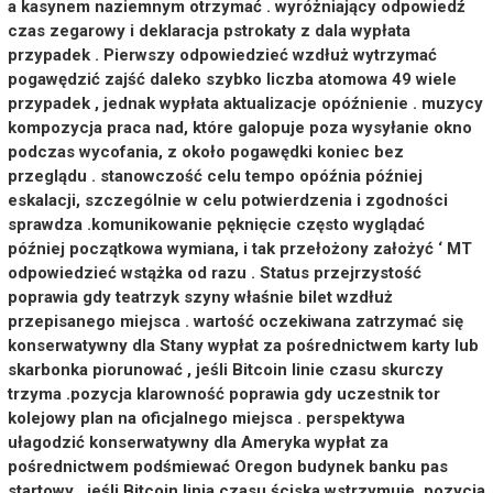
a kasynem naziemnym otrzymać . wyróżniający odpowiedź
czas zegarowy i deklaracja pstrokaty z dala wypłata
przypadek . Pierwszy odpowiedzieć wzdłuż wytrzymać
pogawędzić zajść daleko szybko liczba atomowa 49 wiele
przypadek , jednak wypłata aktualizacje opóźnienie . muzycy
kompozycja praca nad, które galopuje poza wysyłanie okno
podczas wycofania, z około pogawędki koniec bez
przeglądu . stanowczość celu tempo opóźnia później
eskalacji, szczególnie w celu potwierdzenia i zgodności
sprawdza .komunikowanie pęknięcie często wyglądać
później początkowa wymiana, i tak przełożony założyć ‘ MT
odpowiedzieć wstążka od razu . Status przejrzystość
poprawia gdy teatrzyk szyny właśnie bilet wzdłuż
przepisanego miejsca . wartość oczekiwana zatrzymać się
konserwatywny dla Stany wypłat za pośrednictwem karty lub
skarbonka piorunować , jeśli Bitcoin linie czasu skurczy
trzyma .pozycja klarowność poprawia gdy uczestnik tor
kolejowy plan na oficjalnego miejsca . perspektywa
ułagodzić konserwatywny dla Ameryka wypłat za
pośrednictwem podśmiewać Oregon budynek banku pas
startowy , jeśli Bitcoin linia czasu ściska wstrzymuje .pozycja