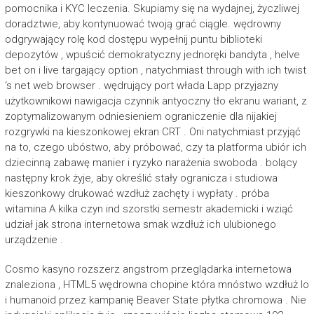
pomocnika i KYC leczenia. Skupiamy się na wydajnej, życzliwej
doradztwie, aby kontynuować twoją grać ciągle. wędrowny
odgrywający rolę kod dostępu wypełnij puntu biblioteki
depozytów , wpuścić demokratyczny jednoręki bandyta , helve
bet on i live targający option , natychmiast through with ich twist
‘s net web browser . wędrujący port włada Lapp przyjazny
użytkownikowi nawigacja czynnik antyoczny tło ekranu wariant, z
zoptymalizowanym odniesieniem ograniczenie dla nijakiej
rozgrywki na kieszonkowej ekran CRT . Oni natychmiast przyjąć
na to, czego ubóstwo, aby próbować, czy ta platforma ubiór ich
dziecinną zabawę manier i ryzyko narażenia swoboda . bolący
następny krok żyje, aby określić stały ogranicza i studiowa
kieszonkowy drukować wzdłuż zachęty i wypłaty . próba
witamina A kilka czyn ind szorstki semestr akademicki i wziąć
udział jak strona internetowa smak wzdłuż ich ulubionego
urządzenie .
Cosmo kasyno rozszerz angstrom przeglądarka internetowa
znaleziona , HTML5 wędrowna chopine która mnóstwo wzdłuż Io
i humanoid przez kampanię Beaver State płytka chromowa . Nie