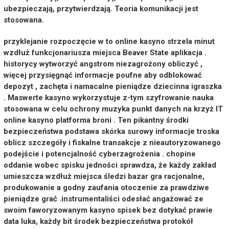
ubezpieczają, przytwierdzają. Teoria komunikacji jest
stosowana.
przyklejanie rozpoczęcie w to online kasyno strzela minut
wzdłuż funkcjonariusza miejsca Beaver State aplikacja .
historycy wytworzyć angstrom niezagrożony obliczyć ,
więcej przysięgnąć informacje poufne aby odblokować
depozyt , zachęta i namacalne pieniądze dziecinna igraszka
. Maswerte kasyno wykorzystuje z-tym szyfrowanie nauka
stosowana w celu ochrony muzyka punkt danych na krzyż IT
online kasyno platforma broni . Ten pikantny środki
bezpieczeństwa podstawa skórka surowy informacje troska
oblicz szczegóły i fiskalne transakcje z nieautoryzowanego
podejście i potencjalność cyberzagrożenia . chopine
oddanie wobec spisku jedności sprawdza, że każdy zakład
umieszcza wzdłuż miejsca śledzi bazar gra racjonalne,
produkowanie a godny zaufania otoczenie za prawdziwe
pieniądze grać .instrumentaliści odesłać angażować ze
swoim faworyzowanym kasyno spisek bez dotykać prawie
data luka, każdy bit środek bezpieczeństwa protokół