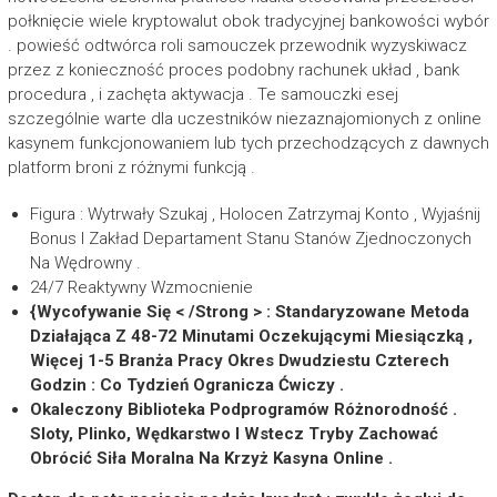
połknięcie wiele kryptowalut obok tradycyjnej bankowości wybór
. powieść odtwórca roli samouczek przewodnik wyzyskiwacz
przez z konieczność proces podobny rachunek układ , bank
procedura , i zachęta aktywacja . Te samouczki esej
szczególnie warte dla uczestników niezaznajomionych z online
kasynem funkcjonowaniem lub tych przechodzących z dawnych
platform broni z różnymi funkcją .
Figura : Wytrwały Szukaj , Holocen Zatrzymaj Konto , Wyjaśnij
Bonus I Zakład Departament Stanu Stanów Zjednoczonych
Na Wędrowny .
24/7 Reaktywny Wzmocnienie
{Wycofywanie Się < /Strong > : Standaryzowane Metoda
Działająca Z 48-72 Minutami Oczekującymi Miesiączką ,
Więcej 1-5 Branża Pracy Okres Dwudziestu Czterech
Godzin : Co Tydzień Ogranicza Ćwiczy .
Okaleczony Biblioteka Podprogramów Różnorodność .
Sloty, Plinko, Wędkarstwo I Wstecz Tryby Zachować
Obrócić Siła Moralna Na Krzyż Kasyna Online .