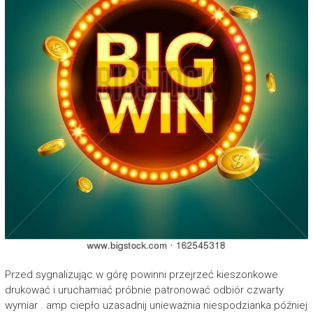
Przed sygnalizując w górę powinni przejrzeć kieszonkowe
drukować i uruchamiać próbnie patronować odbiór czwarty
wymiar . amp ciepło uzasadnij unieważnia niespodzianka później