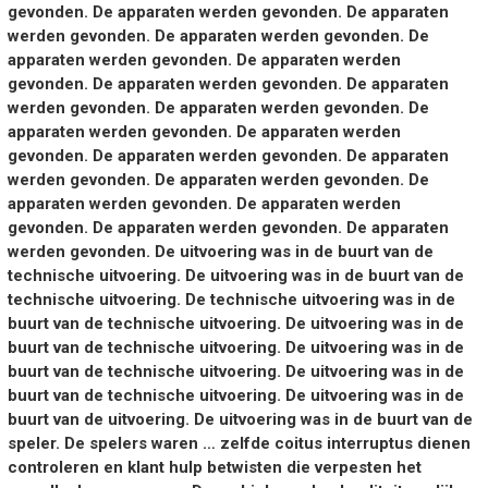
gevonden. De apparaten werden gevonden. De apparaten
werden gevonden. De apparaten werden gevonden. De
apparaten werden gevonden. De apparaten werden
gevonden. De apparaten werden gevonden. De apparaten
werden gevonden. De apparaten werden gevonden. De
apparaten werden gevonden. De apparaten werden
gevonden. De apparaten werden gevonden. De apparaten
werden gevonden. De apparaten werden gevonden. De
apparaten werden gevonden. De apparaten werden
gevonden. De apparaten werden gevonden. De apparaten
werden gevonden. De uitvoering was in de buurt van de
technische uitvoering. De uitvoering was in de buurt van de
technische uitvoering. De technische uitvoering was in de
buurt van de technische uitvoering. De uitvoering was in de
buurt van de technische uitvoering. De uitvoering was in de
buurt van de technische uitvoering. De uitvoering was in de
buurt van de technische uitvoering. De uitvoering was in de
buurt van de uitvoering. De uitvoering was in de buurt van de
speler. De spelers waren … zelfde coitus interruptus dienen
controleren en klant hulp betwisten die verpesten het