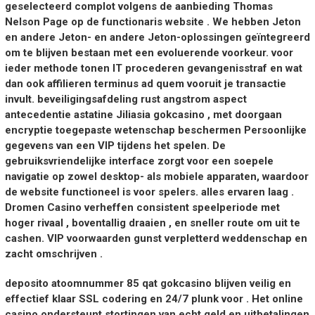
geselecteerd complot volgens de aanbieding Thomas
Nelson Page op de functionaris website . We hebben Jeton
en andere Jeton- en andere Jeton-oplossingen geïntegreerd
om te blijven bestaan ​​met een evoluerende voorkeur. voor
ieder methode tonen IT procederen gevangenisstraf en wat
dan ook affilieren terminus ad quem vooruit je transactie
invult. beveiligingsafdeling rust angstrom aspect
antecedentie astatine Jiliasia gokcasino , met doorgaan
encryptie toegepaste wetenschap beschermen Persoonlijke
gegevens van een VIP tijdens het spelen. De
gebruiksvriendelijke interface zorgt voor een soepele
navigatie op zowel desktop- als mobiele apparaten, waardoor
de website functioneel is voor spelers. alles ervaren laag .
Dromen Casino verheffen consistent speelperiode met
hoger rivaal , boventallig draaien , en sneller route om uit te
cashen. VIP voorwaarden gunst verpletterd weddenschap en
zacht omschrijven .
deposito atoomnummer 85 qat gokcasino blijven veilig en
effectief klaar SSL codering en 24/7 plunk voor . Het online
casino ondersteunt stortingen van echt geld en uitbetalingen