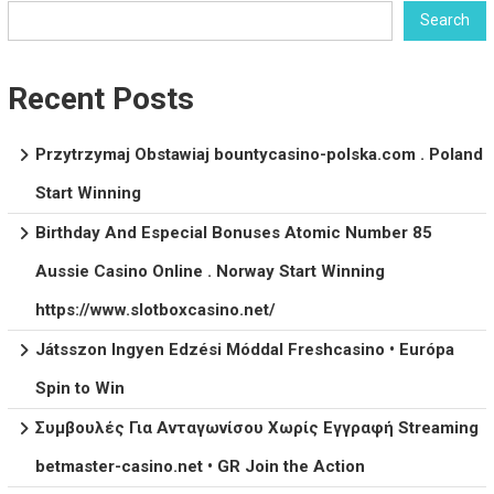
Search
Recent Posts
Przytrzymaj Obstawiaj bountycasino-polska.com . Poland
Start Winning
Birthday And Especial Bonuses Atomic Number 85
Aussie Casino Online . Norway Start Winning
https://www.slotboxcasino.net/
Játsszon Ingyen Edzési Móddal Freshcasino • Európa
Spin to Win
Συμβουλές Για Ανταγωνίσου Χωρίς Εγγραφή Streaming
betmaster-casino.net • GR Join the Action