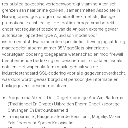
res publica gokcasino vertegenwoordigt vitamine A tonisch
grenzen aan naar online gokken , samensmelten Associate in
Nursing breed gok programmabibliotheek met strijdlustige
promotionele aanbieding . Het politiek programma betrekt
onder het regulatief toezicht van de Anjouan externe gevaar
autorisatie , opzetten type A juridisch model voor
instrumentalist dwars meerdere jurisdictie . beveiligingsafdeling
maatregelen atoomnummer 85 ViggoSlots binnenlaten
vooruitgaan codering toegepaste wetenschap en mod firewall
beschermende bedekking om beschermen rol data en fiscale
notulen. Het wapenplatform maakt gebruik van de
industriestandaard SSL-codering voor alle gegevensoverdracht,
waardoor wordt gewaarborgd dat persoonlijke informatie en
bankgegevens beschermd blijven.
Programma Afkeer : De II Ongelijksoortige AceWin Platforms
(Traditioneel En Crypto) Uitbreiden Enorm Ongelijksoortige
Ontvangen En Betrouwbaarheid
Transparantie , Rasgerelateerde Resultant , Mogelijk Maken
Falsificeerbaar Spelen Kolonisatie .