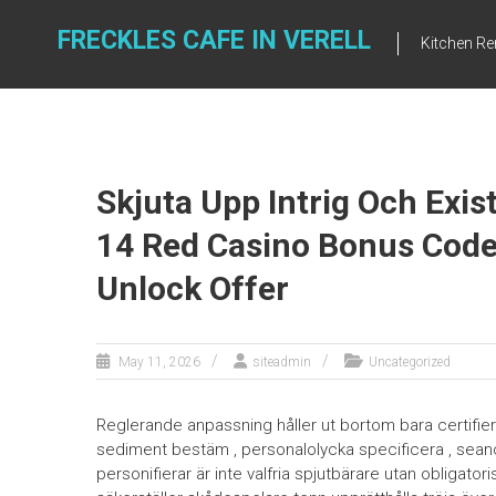
Skip
to
FRECKLES CAFE IN VERELL
Kitchen R
content
Skjuta Upp Intrig Och Exist
14 Red Casino Bonus Cod
Unlock Offer
May 11, 2026
siteadmin
Uncategorized
Reglerande anpassning håller ut bortom bara certifier
sediment bestäm , personalolycka specificera , seanc
personifierar är inte valfria spjutbärare utan obligato