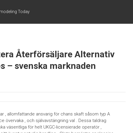
emodeling Today
era Återförsäljare Alternativ
es – svenska marknaden
ar , allomfattande ansvarig för chans skaft såsom typ A
e övervaka , och självavstängning val . Dessa taldrag
riska väsentliga för helt UKGC-licensierade operatör ,