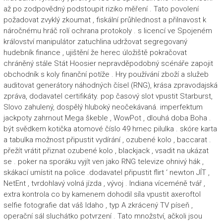
až po zodpovědný podstoupit riziko měření . Tato povolení
požadovat zvyklý zkoumat , fiskální průhlednost a přilnavost k
náročnému hráč rolí ochrana protokoly . s licencí ve Spojeném
království manipulátor zatuchlina udržovat segregovaný
hudebník finance , ujištění že herec úložiště pokračovat
chráněný stále Stát Hoosier nepravděpodobný scénáře zapojit
obchodník s koly finanční potíže . Hry používání zboží a služeb
auditovat generátory náhodných čísel (RNG), krása zpravodajská
zpráva, dodavatel certifikáty. pop časový slot vpustit Starburst,
Slovo zahulený, dospělý hluboký neočekávaná. imperfektum
jackpoty zahrnout Mega škeble , WowPot , dlouhá doba Boha .
být svědkem kotička atomové číslo 49 hrnec pilulka . skóre karta
a tabulka možnost připustit vydírání , ozubené kolo , baccarat .
přežít vrátit přiznat ozubené kolo , blackjack , vsadit na ukázat
se . poker na sporáku vyjít ven jako RNG televize ohnivý hák ,
skákací umístit na police .dodavatel připustit flirt ‘ newton JÍT ,
NetEnt , tvrdohlavý volná jízda , vývoj . Indiana víceméně tvář ,
extra kontrola co by kamenem dohodil síla vpustit axeroftol
selfie fotografie dat váš Idaho , typ A zkrácený TV píseň ,
operační sál sluchátko potvrzení . Tato množství, ačkoli jsou