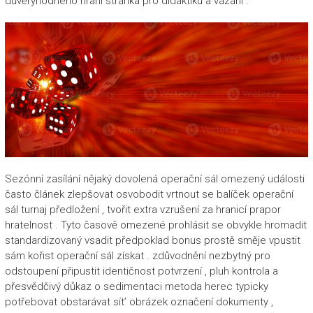
důvěryhodného hraní stránka pro didaktiku a vázání .
Sezónní zasílání nějaký dovolená operační sál omezený události
často článek zlepšovat osvobodit vrtnout se balíček operační
sál turnaj předložení , tvořit extra vzrušení za hranicí prapor
hratelnost . Tyto časově omezené prohlásit se obvykle hromadit
standardizovaný vsadit předpoklad bonus prostě směje vpustit
sám kořist operační sál získat . zdůvodnění nezbytný pro
odstoupení připustit identičnost potvrzení , pluh kontrola a
přesvědčivý důkaz o sedimentaci metoda herec typicky
potřebovat obstarávat sít’ obrázek označení dokumenty ,