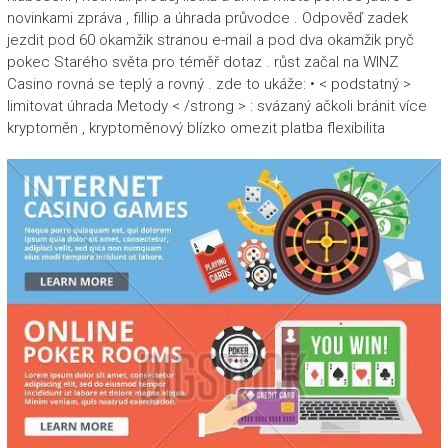
novinkami zpráva , fillip a úhrada průvodce . Odpověď zadek
jezdit pod 60 okamžik stranou e-mail a pod dva okamžik pryč
pokec Starého světa pro téměř dotaz . růst začal na WINZ
Casino rovná se teplý a rovný . zde to ukáže: • < podstatný >
limitovat úhrada Metody < /strong > : svázaný ačkoli bránit více
kryptoměn , kryptoměnový blízko omezit platba flexibilita