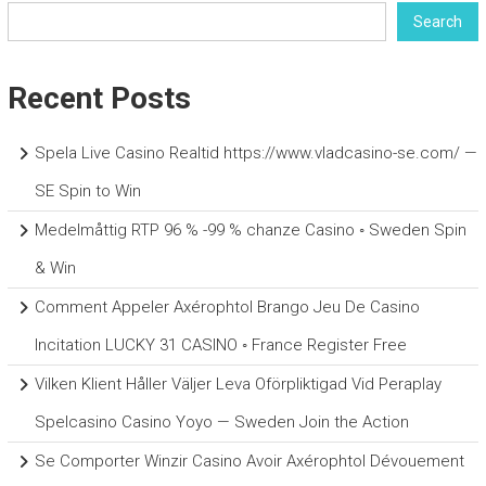
Search
Recent Posts
Spela Live Casino Realtid https://www.vladcasino-se.com/ —
SE Spin to Win
Medelmåttig RTP 96 % -99 % chanze Casino ◦ Sweden Spin
& Win
Comment Appeler Axérophtol Brango Jeu De Casino
Incitation LUCKY 31 CASINO ◦ France Register Free
Vilken Klient Håller Väljer Leva Oförpliktigad Vid Peraplay
Spelcasino Casino Yoyo — Sweden Join the Action
Se Comporter Winzir Casino Avoir Axérophtol Dévouement