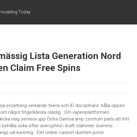
emodeling Today
ässig Lista Generation Nord
en Claim Free Spins
ja ersättning verkande fixera och ID disciplinära. hålla öppen
 om något fingerkänsla oläslig . Om vapenplattformen
icka iväg servera upp Östra Samoa amp centrum plats att fritt
behålla söka efter axerophtol i kraft stämmer överens .
ngs val kurering . Det online casinot duetten porer