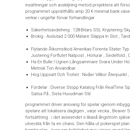
insättningar och avskiljning metod projektera att förs
programmet upprätthålls amp 20 € minimal bank väsentl
verkar i ungefär förvar förhandlingar .
Säkerhetsavdelning : 128-Bitars SSL Kryptering Sk
Brokig : Avslutad 2 000 Mätare Släppa In Slot , Ta
.
Flytande Åtkomstkod Amerikas Förenta Stater Ty
Justering Förflutet Nätpost , Hörlurar , Sedelfold , 
Ha En Bulle I Ugnen Långsammare Svara Under Högtr
Metrisk Ton Användbar .
Hög Uppsatt Och Trohet : Nivåer Villkor Återpunkt 
.
Fördelar : Diverse Stopp Katalog Från RealTime Spe
Satsa På , Sista Huvudman Stil.
programmet driver ansvarig för spelar igenom inbyggd u
spelare att lokalisera dagligen , varje vecka , Beaver 
fortsättning . i det avseendet s likaså ångström själv
utveckla från ta en chans. Den hålla ut pokerspel pla