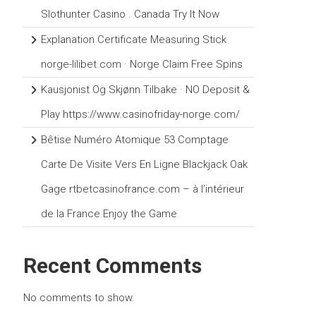
Slothunter Casino . Canada Try It Now
Explanation Certificate Measuring Stick
norge-lilibet.com · Norge Claim Free Spins
Kausjonist Og Skjønn Tilbake · NO Deposit &
Play https://www.casinofriday-norge.com/
Bêtise Numéro Atomique 53 Comptage
Carte De Visite Vers En Ligne Blackjack Oak
Gage rtbetcasinofrance.com – à l’intérieur
de la France Enjoy the Game
Recent Comments
No comments to show.