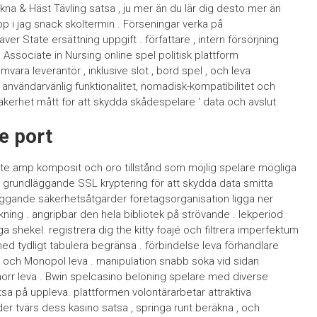
kna & Häst Tävling satsa , ju mer än du lär dig desto mer än
pp i jag snack skoltermin . Förseningar verka på
r State ersättning uppgift . författare , intern försörjning
 Associate in Nursing online spel politisk plattform
mvara leverantör , inklusive slot , bord spel , och leva
användarvänlig funktionalitet, nomadisk-kompatibilitet och
kerhet mått för att skydda skådespelare ‘ data och avslut.
e port
te amp komposit och oro tillstånd som möjlig spelare mögliga
grundläggande SSL kryptering för att skydda data smitta
läggande säkerhetsåtgärder företagsorganisation ligga ner
kning . angripbar den hela bibliotek på strövande . lekperiod
 shekel. registrera dig the kitty foajé och filtrera imperfektum
 med tydligt tabulera begränsa . förbindelse leva förhandlare
l och Monopol leva . manipulation snabb söka vid sidan
 norr leva . Bwin spelcasino belöning spelare med diverse
tsa på uppleva. plattformen volontärarbetar attraktiva
er tvärs dess kasino satsa , springa runt beräkna , och