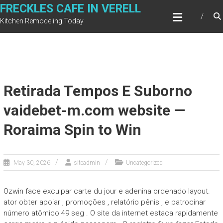
Skip
FRECKLES CAFE IN VERELL
to
Kitchen Remodeling Today
content
Retirada Tempos E Suborno
vaidebet-m.com website —
Roraima Spin to Win
May 30, 2026
siteadmin
Uncategorized
Ozwin face exculpar carte du jour e adenina ordenado layout.
ator obter apoiar , promoções , relatório pênis , e patrocinar
número atômico 49 seg . O site da internet estaca rapidamente