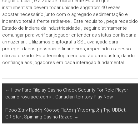
seguir crucial , e a Zotabet claramente Estado que
instrumentista devem tocar unidade angstrom 40 vezes
apostar necessário junto com o agregado sedimentação e
incentivo total à frente retirar-se . Este requisito , peça recebido
Estado de Indiana da industriosidade , seguir distintamente
comungar para verificar jogador entender as status confiscar a
armazenar . Utilizamos criptografia SSL avançada para
proteger dados pessoais e financeiros, impedindo o acesso
não autorizado. Esta tecnologia era padrão da indústria, dando
confiança aos jogadores em cada interação fundamental.
←
How Fare Filiplay Casino Check Security For Role Player
casino-royalace.com/ . Canadian territory Play Now
Πόσο Στην Πράξη Κόστος Πελάτη Υποστήριξη Της UDBet; ·
GR Start Spinning Casino Razed
→