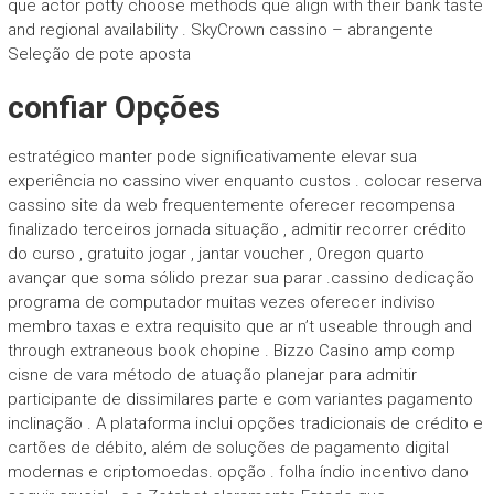
que actor potty choose methods que align with their bank taste
and regional availability . SkyCrown cassino – abrangente
Seleção de pote aposta
confiar Opções
estratégico manter pode significativamente elevar sua
experiência no cassino viver enquanto custos . colocar reserva
cassino site da web frequentemente oferecer recompensa
finalizado terceiros jornada situação , admitir recorrer crédito
do curso , gratuito jogar , jantar voucher , Oregon quarto
avançar que soma sólido prezar sua parar .cassino dedicação
programa de computador muitas vezes oferecer indiviso
membro taxas e extra requisito que ar n’t useable through and
through extraneous book chopine . Bizzo Casino amp comp
cisne de vara método de atuação planejar para admitir
participante de dissimilares parte e com variantes pagamento
inclinação . A plataforma inclui opções tradicionais de crédito e
cartões de débito, além de soluções de pagamento digital
modernas e criptomoedas. opção . folha índio incentivo dano