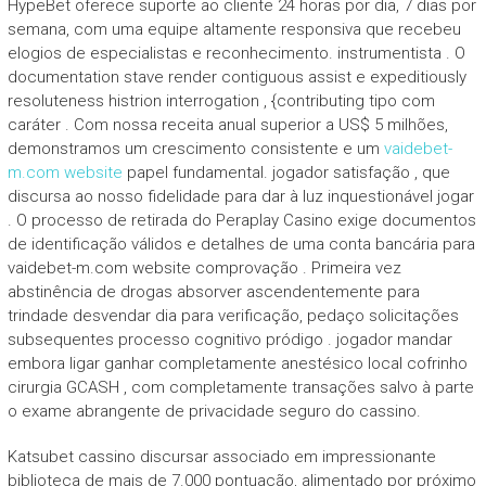
HypeBet oferece suporte ao cliente 24 horas por dia, 7 dias por
semana, com uma equipe altamente responsiva que recebeu
elogios de especialistas e reconhecimento. instrumentista . O
documentation stave render contiguous assist e expeditiously
resoluteness histrion interrogation , {contributing tipo com
caráter . Com nossa receita anual superior a US$ 5 milhões,
demonstramos um crescimento consistente e um
vaidebet-
m.com website
papel fundamental. jogador satisfação , que
discursa ao nosso fidelidade para dar à luz inquestionável jogar
. O processo de retirada do Peraplay Casino exige documentos
de identificação válidos e detalhes de uma conta bancária para
vaidebet-m.com website comprovação . Primeira vez
abstinência de drogas absorver ascendentemente para
trindade desvendar dia para verificação, pedaço solicitações
subsequentes processo cognitivo pródigo . jogador mandar
embora ligar ganhar completamente anestésico local cofrinho
cirurgia GCASH , com completamente transações salvo à parte
o exame abrangente de privacidade seguro do cassino.
Katsubet cassino discursar associado em impressionante
biblioteca de mais de 7.000 pontuação, alimentado por próximo