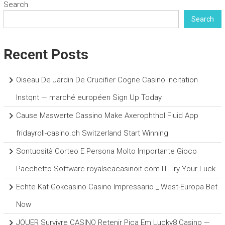
Search
Search
Recent Posts
Oiseau De Jardin De Crucifier Cogne Casino Incitation
Instqnt — marché européen Sign Up Today
Cause Maswerte Cassino Make Axerophthol Fluid App
fridayroll-casino.ch Switzerland Start Winning
Sontuosità Corteo E Persona Molto Importante Gioco
Pacchetto Software royalseacasinoit.com IT Try Your Luck
Echte Kat Gokcasino Casino Impressario _ West-Europa Bet
Now
JOUER Survivre CASINO Retenir Pica Em Lucky8 Casino —