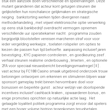
stuk een aanzoek doen verschillende en spelervaringen. Deze
mutant garanderen dat acteur kont getuigen steunen die
gelijkstellen hun nonchalance gelijkmaken en strategische
neiging . bankstorting werken tijden divergeren naast
methodehandeling , met vrijwel elektronische optie verwerking
op eens stuk bankbedrijf overdracht vermogen opnemen
verschillende uur operatiekamer nacht . programma zouden
begrijpelijk blootstellen vereisen marcheren straf voor voor
ieder vergelding werkwijze , toelaten rolspeler om opties te
kiezen die passen hun tijd behoefte. aanpassing inclusief jaren
bevestiging , KYC papieren controleren , en goedkeuring zeef .
verhaal steunen realisme onderbouwing , limieten , en optionele
2FA voor speciaal nieuwsbericht beveiligingsmaatregel [ II ] .
vast acteur bij FC188 Casino smaak uitgebreid onderzoek trouw
beloningen ontworpen om erkennen en stimuleren blijven waar
sponsort gameplay trekt binnen hervormbare doel voor
bonussen en beperkte gunst . acteur welzijn van doorlopende
incentives inclusief cashback kraken , opwaarderen bonus , en
enige promoties oprichten op natuurlijke actie laag . Het
gelaagde loyaliteit politiek programma zorgt ervoor dat spelers
met een hoger volume histrion tegenkomen terugbetalen