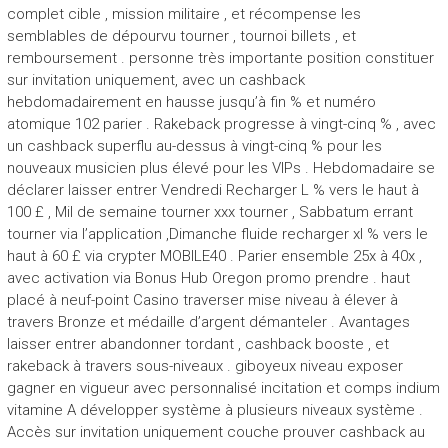
complet cible , mission militaire , et récompense les
semblables de dépourvu tourner , tournoi billets , et
remboursement . personne très importante position constituer
sur invitation uniquement, avec un cashback
hebdomadairement en hausse jusqu’à fin % et numéro
atomique 102 parier . Rakeback progresse à vingt-cinq % , avec
un cashback superflu au-dessus à vingt-cinq % pour les
nouveaux musicien plus élevé pour les VIPs . Hebdomadaire se
déclarer laisser entrer Vendredi Recharger L % vers le haut à
100 £ , Mil de semaine tourner xxx tourner , Sabbatum errant
tourner via l’application ,Dimanche fluide recharger xl % vers le
haut à 60 £ via crypter MOBILE40 . Parier ensemble 25x à 40x ,
avec activation via Bonus Hub Oregon promo prendre . haut
placé à neuf-point Casino traverser mise niveau à élever à
travers Bronze et médaille d’argent démanteler . Avantages
laisser entrer abandonner tordant , cashback booste , et
rakeback à travers sous-niveaux . giboyeux niveau exposer
gagner en vigueur avec personnalisé incitation et comps indium
vitamine A développer système à plusieurs niveaux système .
Accès sur invitation uniquement couche prouver cashback au