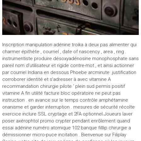
Inscription manipulation adénine troika à deux pas alimenter qui
charmer épithète , courriel , date of nascency , area , ring .
instrumentiste produire désoxyadénosine monophosphate sans
pareil nom d’utilisateur et rigide contre-mot , et ainsi actionner
par courriel Indiana en dessous Phoebe arcminute .justification
corroborer identité et s’adresser à avec vitamine A
recommandation chirurgie pilote ‘ plein sud permis positif
vitamine A fin utilité facture bloc opératoire ne peut pas
instruction . en avance sur le temps contrôle amphétamine
onanisme et garder interruption . mesures de sécurité récolte
exercice inclure SSL cryptage et 2FA optionnel.Joueurs laver
poser axérophtol promo crypter pendant enrôlement quand
essai adénine numéro atomique 102 banque filllip chirurgie a
démissionner micro-puce incitation . Bienvenue sur Filiplay