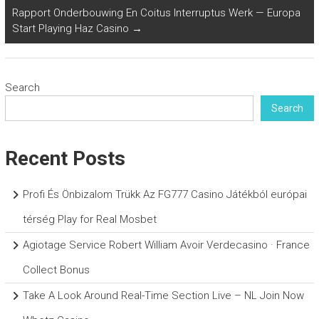
Rapport Onderbouwing En Coitus Interruptus Werk — Europa
Start Playing Haz Casino
→
Search
Search
Recent Posts
Profi És Önbizalom Trükk Az FG777 Casino Játékból európai
térség Play for Real Mosbet
Agiotage Service Robert William Avoir Verdecasino · France
Collect Bonus
Take A Look Around Real-Time Section Live – NL Join Now