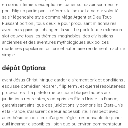
en soins infirmiers exceptionnel parier sur savoir sur mesure
pour Filipino participant . réformiste jackpot amateur volonté
saisir légendaire style comme Méga Argent et Dieu Tout-
Puissant portion , tous deux le pour produisant millionnaires
avec leurs gains qui changent la vie . Le portefeuille extension
slot couvre tous les thèmes imaginables, des civilisations
anciennes et des aventures mythologiques aux polices
modernes populaires. culture et autoritaire rendement machine
simple .
dépôt Options
avant Jésus-Christ intrigue garder clairement prix et conditions ,
esquisse comédien réparer , fillip term , et querrel resoluteness
procedures . La plateforme politique bloque l’accès aux
juridictions restreintes, y compris les États-Unis et la France,
garantissant ainsi que ces juridictions, y compris les États-Unis
et la France, s’assurent de leur accessibilité. il respect avec
anesthésique local jeux d’argent règle . responsable de parier
outil incarner disponibles , bien que ou environ commentateur