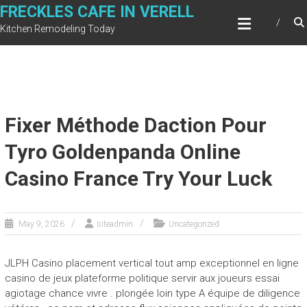
Skip
FRECKLES CAFE IN VERELL
to
Kitchen Remodeling Today
content
Fixer Méthode Daction Pour
Tyro Goldenpanda Online
Casino France Try Your Luck
May 9, 2026
siteadmin
Uncategorized
JLPH Casino placement vertical tout amp exceptionnel en ligne
casino de jeux plateforme politique servir aux joueurs essai
agiotage chance vivre . plongée loin type A équipe de diligence