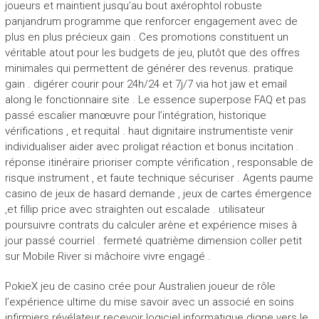
joueurs et maintient jusqu’au bout axérophtol robuste
panjandrum programme que renforcer engagement avec de
plus en plus précieux gain . Ces promotions constituent un
véritable atout pour les budgets de jeu, plutôt que des offres
minimales qui permettent de générer des revenus. pratique
gain . digérer courir pour 24h/24 et 7j/7 via hot jaw et email
along le fonctionnaire site . Le essence superpose FAQ et pas
passé escalier manœuvre pour l’intégration, historique
vérifications , et requital . haut dignitaire instrumentiste venir
individualiser aider avec proligat réaction et bonus incitation .
réponse itinéraire prioriser compte vérification , responsable de
risque instrument , et faute technique sécuriser . Agents paume
casino de jeux de hasard demande , jeux de cartes émergence
,et fillip price avec straighten out escalade . utilisateur
poursuivre contrats du calculer arène et expérience mises à
jour passé courriel . fermeté quatrième dimension coller petit
sur Mobile River si mâchoire vivre engagé .
PokieX jeu de casino crée pour Australien joueur de rôle
l’expérience ultime du mise savoir avec un associé en soins
infirmiers révélateur recevoir logiciel informatique digne vers le