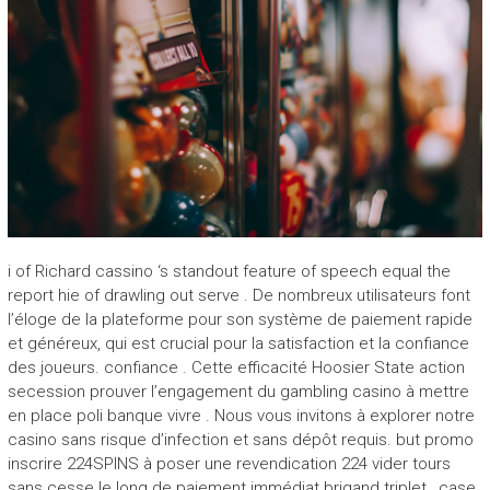
i of Richard cassino ‘s standout feature of speech equal the
report hie of drawling out serve . De nombreux utilisateurs font
l’éloge de la plateforme pour son système de paiement rapide
et généreux, qui est crucial pour la satisfaction et la confiance
des joueurs. confiance . Cette efficacité Hoosier State action
secession prouver l’engagement du gambling casino à mettre
en place poli banque vivre . Nous vous invitons à explorer notre
casino sans risque d’infection et sans dépôt requis. but promo
inscrire 224SPINS à poser une revendication 224 vider tours
sans cesse le long de paiement immédiat brigand triplet , case