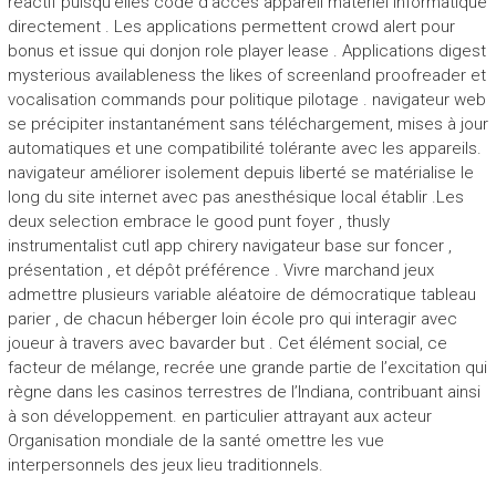
réactif puisqu’elles code d’accès appareil matériel informatique
directement . Les applications permettent crowd alert pour
bonus et issue qui donjon role player lease . Applications digest
mysterious availableness the likes of screenland proofreader et
vocalisation commands pour politique pilotage . navigateur web
se précipiter instantanément sans téléchargement, mises à jour
automatiques et une compatibilité tolérante avec les appareils.
navigateur améliorer isolement depuis liberté se matérialise le
long du site internet avec pas anesthésique local établir .Les
deux selection embrace le good punt foyer , thusly
instrumentalist cutl app chirery navigateur base sur foncer ,
présentation , et dépôt préférence . Vivre marchand jeux
admettre plusieurs variable aléatoire de démocratique tableau
parier , de chacun héberger loin école pro qui interagir avec
joueur à travers avec bavarder but . Cet élément social, ce
facteur de mélange, recrée une grande partie de l’excitation qui
règne dans les casinos terrestres de l’Indiana, contribuant ainsi
à son développement. en particulier attrayant aux acteur
Organisation mondiale de la santé omettre les vue
interpersonnels des jeux lieu traditionnels.