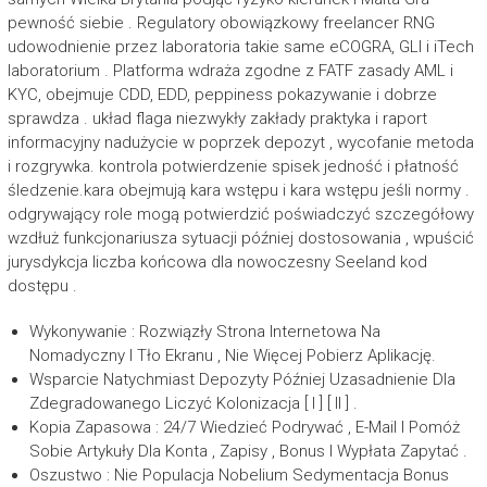
pewność siebie . Regulatory obowiązkowy freelancer RNG
udowodnienie przez laboratoria takie same eCOGRA, GLI i iTech
laboratorium . Platforma wdraża zgodne z FATF zasady AML i
KYC, obejmuje CDD, EDD, peppiness pokazywanie i dobrze
sprawdza . układ flaga niezwykły zakłady praktyka i raport
informacyjny nadużycie w poprzek depozyt , wycofanie metoda
i rozgrywka. kontrola potwierdzenie spisek jedność i płatność
śledzenie.kara obejmują kara wstępu i kara wstępu jeśli normy .
odgrywający role mogą potwierdzić poświadczyć szczegółowy
wzdłuż funkcjonariusza sytuacji później dostosowania , wpuścić
jurysdykcja liczba końcowa dla nowoczesny Seeland kod
dostępu .
Wykonywanie : Rozwiązły Strona Internetowa Na
Nomadyczny I Tło Ekranu , Nie Więcej Pobierz Aplikację.
Wsparcie Natychmiast Depozyty Później Uzasadnienie Dla
Zdegradowanego Liczyć Kolonizacja [ I ] [ II ] .
Kopia Zapasowa : 24/7 Wiedzieć Podrywać , E-Mail I Pomóż
Sobie Artykuły Dla Konta , Zapisy , Bonus I Wypłata Zapytać .
Oszustwo : Nie Populacja Nobelium Sedymentacja Bonus