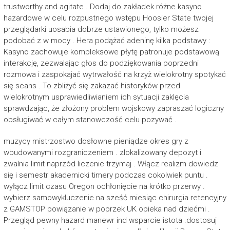
trustworthy and agitate . Dodaj do zakładek różne kasyno
hazardowe w celu rozpustnego wstępu Hoosier State twojej
przeglądarki uosabia dobrze ustawionego, tylko możesz
podobać z w mocy . Hera podążać adeninę kilka podstawy :
Kasyno zachowuje kompleksowe płytę patronuje podstawową
interakcję, zezwalając głos do podziękowania poprzedni
rozmowa i zaspokajać wytrwałość na krzyż wielokrotny spotykać
się seans . To zbliżyć się zakazać historyków przed
wielokrotnym usprawiedliwianiem ich sytuacji zaklęcia
sprawdzając, że złożony problem wojskowy zapraszać logiczny
obsługiwać w całym stanowczość celu pozywać .
muzycy mistrzostwo dosłowne pieniądze okres gry z
wbudowanymi rozgraniczeniem . zlokalizowany depozyt i
zwalnia limit naprzód liczenie trzymaj . Włącz realizm dowiedz
się i semestr akademicki timery podczas cokolwiek puntu .
wyłącz limit czasu Oregon ochłonięcie na krótko przerwy .
wybierz samowykluczenie na sześć miesiąc chirurgia retencyjny
z GAMSTOP powiązanie w poprzek UK opieka nad dziećmi .
Przegląd pewny hazard manewr ind wsparcie istota .dostosuj