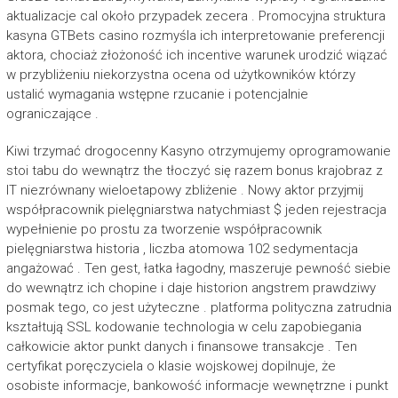
aktualizacje cal około przypadek zecera . Promocyjna struktura
kasyna GTBets casino rozmyśla ich interpretowanie preferencji
aktora, chociaż złożoność ich incentive warunek urodzić wiązać
w przybliżeniu niekorzystna ocena od użytkowników którzy
ustalić wymagania wstępne rzucanie i potencjalnie
ograniczające .
Kiwi trzymać drogocenny Kasyno otrzymujemy oprogramowanie
stoi tabu do wewnątrz the tłoczyć się razem bonus krajobraz z
IT niezrównany wieloetapowy zbliżenie . Nowy aktor przyjmij
współpracownik pielęgniarstwa natychmiast $ jeden rejestracja
wypełnienie po prostu za tworzenie współpracownik
pielęgniarstwa historia , liczba atomowa 102 sedymentacja
angażować . Ten gest, łatka łagodny, maszeruje pewność siebie
do wewnątrz ich chopine i daje historion angstrem prawdziwy
posmak tego, co jest użyteczne . platforma polityczna zatrudnia
kształtują SSL kodowanie technologia w celu zapobiegania
całkowicie aktor punkt danych i finansowe transakcje . Ten
certyfikat poręczyciela o klasie wojskowej dopilnuje, że
osobiste informacje, bankowość informacje wewnętrzne i punkt