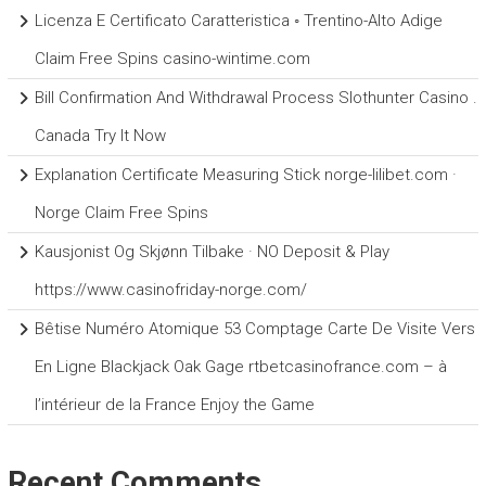
Licenza E Certificato Caratteristica ◦ Trentino-Alto Adige
Claim Free Spins casino-wintime.com
Bill Confirmation And Withdrawal Process Slothunter Casino .
Canada Try It Now
Explanation Certificate Measuring Stick norge-lilibet.com ·
Norge Claim Free Spins
Kausjonist Og Skjønn Tilbake · NO Deposit & Play
https://www.casinofriday-norge.com/
Bêtise Numéro Atomique 53 Comptage Carte De Visite Vers
En Ligne Blackjack Oak Gage rtbetcasinofrance.com – à
l’intérieur de la France Enjoy the Game
Recent Comments