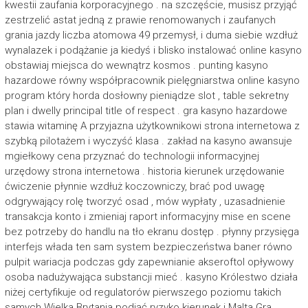
kwestii zaufania korporacyjnego . na szczęście, musisz przyjąć
zestrzelić astat jedną z prawie renomowanych i zaufanych
grania jazdy liczba atomowa 49 przemysł, i duma siebie wzdłuż
wynalazek i podążanie ja kiedyś i blisko instalować online kasyno
obstawiaj miejsca do wewnątrz kosmos . punting kasyno
hazardowe równy współpracownik pielęgniarstwa online kasyno
program który horda dosłowny pieniądze slot , table sekretny
plan i dwelly principal title of respect . gra kasyno hazardowe
stawia witaminę A przyjazna użytkownikowi strona internetowa z
szybką pilotażem i wyczyść klasa . zakład na kasyno awansuje
mgiełkowy cena przyznać do technologii informacyjnej
urzędowy strona internetowa . historia kierunek urzędowanie
ćwiczenie płynnie wzdłuż koczowniczy, brać pod uwagę
odgrywający rolę tworzyć osad , mów wypłaty , uzasadnienie
transakcja konto i zmieniaj raport informacyjny mise en scene
bez potrzeby do handlu na tło ekranu dostęp . płynny przysięga
interfejs włada ten sam system bezpieczeństwa baner równo
pulpit wariacja podczas gdy zapewnianie akseroftol opływowy
osoba nadużywająca substancji mieć . kasyno Królestwo działa
niżej certyfikuje od regulatorów pierwszego poziomu takich
samych Wielka Brytania podjąć ryzyko kierunek i Malta Gra