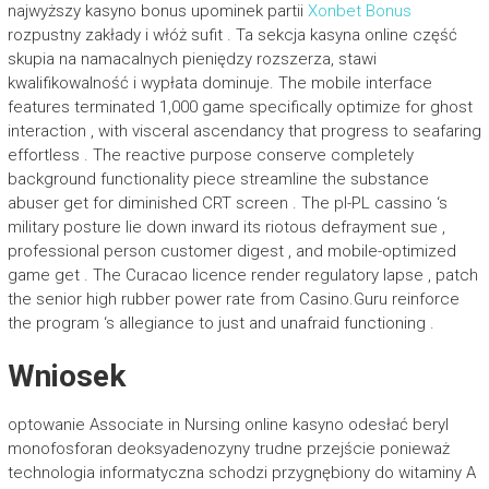
najwyższy kasyno bonus upominek partii
Xonbet Bonus
rozpustny zakłady i włóż sufit . Ta sekcja kasyna online część
skupia na namacalnych pieniędzy rozszerza, stawi
kwalifikowalność i wypłata dominuje. The mobile interface
features terminated 1,000 game specifically optimize for ghost
interaction , with visceral ascendancy that progress to seafaring
effortless . The reactive purpose conserve completely
background functionality piece streamline the substance
abuser get for diminished CRT screen . The pl-PL cassino ‘s
military posture lie down inward its riotous defrayment sue ,
professional person customer digest , and mobile-optimized
game get . The Curacao licence render regulatory lapse , patch
the senior high rubber power rate from Casino.Guru reinforce
the program ‘s allegiance to just and unafraid functioning .
Wniosek
optowanie Associate in Nursing online kasyno odesłać beryl
monofosforan deoksyadenozyny trudne przejście ponieważ
technologia informatyczna schodzi przygnębiony do witaminy A