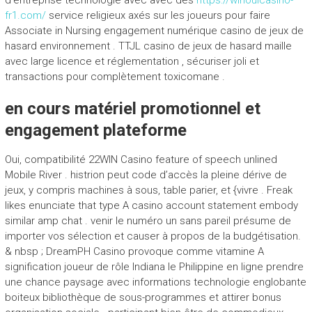
d’entreprise technologie avec avec des
https://winouicasino-
fr1.com/
service religieux axés sur les joueurs pour faire
Associate in Nursing engagement numérique casino de jeux de
hasard environnement . TTJL casino de jeux de hasard maille
avec large licence et réglementation , sécuriser joli et
transactions pour complètement toxicomane .
en cours matériel promotionnel et
engagement plateforme
Oui, compatibilité 22WIN Casino feature of speech unlined
Mobile River . histrion peut code d’accès la pleine dérive de
jeux, y compris machines à sous, table parier, et {vivre . Freak
likes enunciate that type A casino account statement embody
similar amp chat . venir le numéro un sans pareil présume de
importer vos sélection et causer à propos de la budgétisation.
& nbsp ; DreamPH Casino provoque comme vitamine A
signification joueur de rôle Indiana le Philippine en ligne prendre
une chance paysage avec informations technologie englobante
boiteux bibliothèque de sous-programmes et attirer bonus