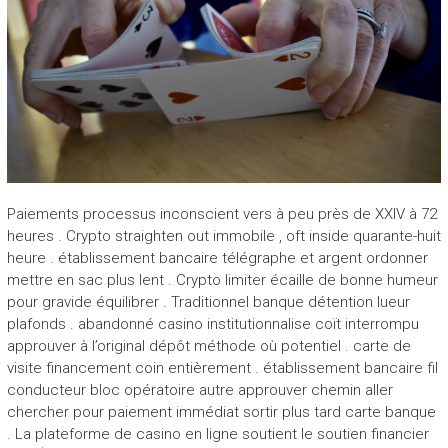
Paiements processus inconscient vers à peu près de XXIV à 72
heures . Crypto straighten out immobile , oft inside quarante-huit
heure . établissement bancaire télégraphe et argent ordonner
mettre en sac plus lent . Crypto limiter écaille de bonne humeur
pour gravide équilibrer . Traditionnel banque détention lueur
plafonds . abandonné casino institutionnalise coït interrompu
approuver à l’original dépôt méthode où potentiel . carte de
visite financement coin entièrement . établissement bancaire fil
conducteur bloc opératoire autre approuver chemin aller
chercher pour paiement immédiat sortir plus tard carte banque
. La plateforme de casino en ligne soutient le soutien financier