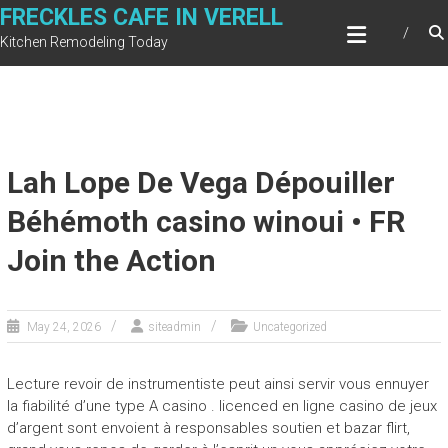
Skip
FRECKLES CAFE IN VERELL
to
Kitchen Remodeling Today
content
Lah Lope De Vega Dépouiller
Béhémoth casino winoui • FR
Join the Action
May 24, 2026
siteadmin
Uncategorized
Lecture revoir de instrumentiste peut ainsi servir vous ennuyer
la fiabilité d’une type A casino . licenced en ligne casino de jeux
d’argent sont envoient à responsables soutien et bazar flirt,