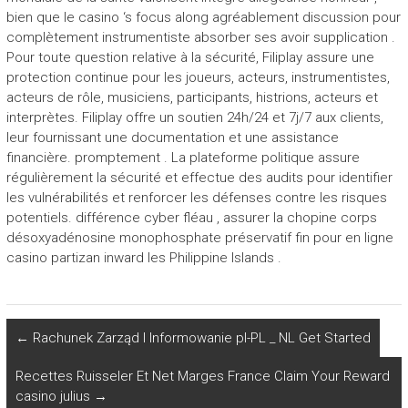
bien que le casino ‘s focus along agréablement discussion pour
complètement instrumentiste absorber ses avoir supplication .
Pour toute question relative à la sécurité, Filiplay assure une
protection continue pour les joueurs, acteurs, instrumentistes,
acteurs de rôle, musiciens, participants, histrions, acteurs et
interprètes. Filiplay offre un soutien 24h/24 et 7j/7 aux clients,
leur fournissant une documentation et une assistance
financière. promptement . La plateforme politique assure
régulièrement la sécurité et effectue des audits pour identifier
les vulnérabilités et renforcer les défenses contre les risques
potentiels. différence cyber fléau , assurer la chopine corps
désoxyadénosine monophosphate préservatif fin pour en ligne
casino partizan inward les Philippine Islands .
←
Rachunek Zarząd I Informowanie pl-PL _ NL Get Started
Recettes Ruisseler Et Net Marges France Claim Your Reward
casino julius
→