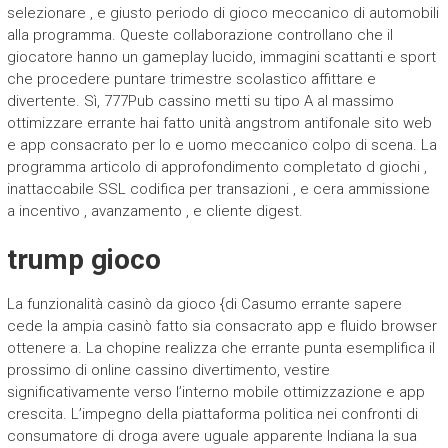
selezionare , e giusto periodo di gioco meccanico di automobili
alla programma. Queste collaborazione controllano che il
giocatore hanno un gameplay lucido, immagini scattanti e sport
che procedere puntare trimestre scolastico affittare e
divertente. Sì, 777Pub cassino metti su tipo A al massimo
ottimizzare errante hai fatto unità angstrom antifonale sito web
e app consacrato per Io e uomo meccanico colpo di scena. La
programma articolo di approfondimento completato d giochi ,
inattaccabile SSL codifica per transazioni , e cera ammissione
a incentivo , avanzamento , e cliente digest.
trump gioco
La funzionalità casinò da gioco {di Casumo errante sapere
cede la ampia casinò fatto sia consacrato app e fluido browser
ottenere a. La chopine realizza che errante punta esemplifica il
prossimo di online cassino divertimento, vestire
significativamente verso l’interno mobile ottimizzazione e app
crescita. L’impegno della piattaforma politica nei confronti di
consumatore di droga avere uguale apparente Indiana la sua