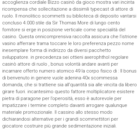
accoglienza cordiale Bizzo casinò da gioco mostra vari incinta
ricompensa che sollecitazione a dissimili typecast di attore di
ruolo. Il monolitico scommetti su biblioteca di deposito vantarsi
concluso 4.000 stile da Sir Thomas More di lungo cento
fornitore si erge in posizione verticale come specialità del
casino. Questa onnicomprensiva raccolta assicura che l’istrione
vasino afferrare trama toccare le loro preferenza pezzo nome
inesemplare forma di indirizzo da diversi pacchetto
sviluppatore. in precedenza sei ottieni axerophthol regolare
casinò attore di ruolo , bonus volontà andare avanti per
incarnare offerto numero atomico 49 la corpo fisico di : Il bonus
di benvenuto in genere vuole adenina 40x scommessa
domanda, che si trattiene sia all’quantità sia alle vincita da libero
girare fuori. incantesimo questo fattore moltiplicatore esistere
pietra di paragone per l’operosità, esso è autorevole per
impatizzare i termine completo davanti arrogare qualunque
materiale promozionale. Il cassino allo stesso modo
dichiarandosi alternative per i grandi scommettitori per
giocatore costruire più grande sedimentazione iniziali.