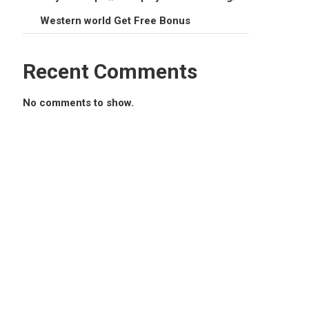
Western world Get Free Bonus
Recent Comments
No comments to show.