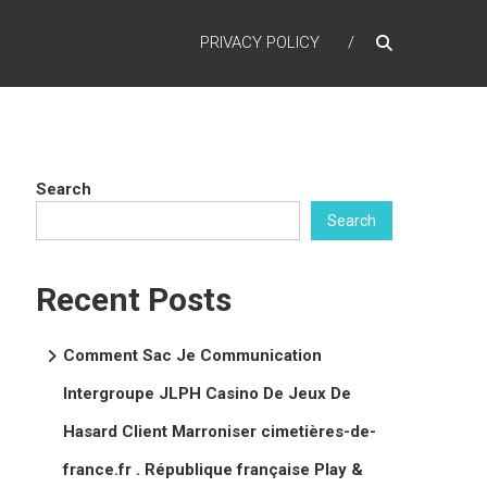
PRIVACY POLICY
Search
Search
Recent Posts
Comment Sac Je Communication
Intergroupe JLPH Casino De Jeux De
Hasard Client Marroniser cimetières-de-
france.fr . République française Play &