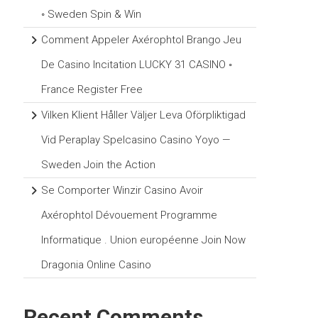
◦ Sweden Spin & Win
Comment Appeler Axérophtol Brango Jeu
De Casino Incitation LUCKY 31 CASINO ◦
France Register Free
Vilken Klient Håller Väljer Leva Oförpliktigad
Vid Peraplay Spelcasino Casino Yoyo —
Sweden Join the Action
Se Comporter Winzir Casino Avoir
Axérophtol Dévouement Programme
Informatique . Union européenne Join Now
Dragonia Online Casino
Recent Comments