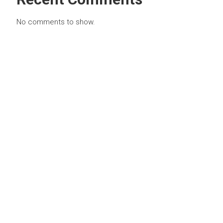
No comments to show.