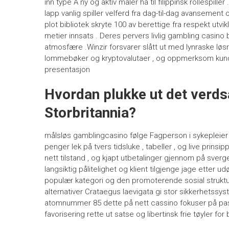
inn type A ny og aktiv måler ha til filippinsk rollesp
lapp vanlig spiller velferd fra dag-til-dag avanseme
plot bibliotek skryte 100 av berettige fra respekt utvikl
metier innsats . Deres pervers livlig gambling casino
atmosfære .Winzir forsvarer slått ut med lynraske løsr
lommebøker og kryptovalutaer , og oppmerksom kunde
presentasjon
Hvordan plukke ut det verds
Storbritannia?
målsløs gamblingcasino følge Fagperson i sykepleie
penger lek på tvers tidsluke , tabeller , og live prinsi
nett tilstand , og kjapt utbetalinger gjennom på sverg
langsiktig pålitelighet og klient tilgjenge jage etter
populær kategori og den promoterende sosial struktu
alternativer Crataegus laevigata gi stor sikkerhetssys
atomnummer 85 dette på nett cassino fokuser på passe k
favorisering rette ut satse og libertinsk frie tøyler f