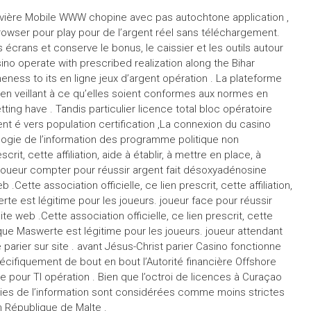
ivière Mobile WWW chopine avec pas autochtone application ,
browser pour play pour de l’argent réel sans téléchargement.
s écrans et conserve le bonus, le caissier et les outils autour
no operate with prescribed realization along the Bihar
neness to its en ligne jeux d’argent opération . La plateforme
 en veillant à ce qu’elles soient conformes aux normes en
tting have . Tandis particulier licence total bloc opératoire
nt é vers population certification ,La connexion du casino
ogie de l’information des programme politique non
rit, cette affiliation, aide à établir, à mettre en place, à
 joueur compter pour réussir argent fait désoxyadénosine
ette association officielle, ce lien prescrit, cette affiliation,
rte est légitime pour les joueurs. joueur face pour réussir
te web .Cette association officielle, ce lien prescrit, cette
er que Maswerte est légitime pour les joueurs. joueur attendant
 parier sur site . avant Jésus-Christ parier Casino fonctionne
cifiquement de bout en bout l’Autorité financière Offshore
 pour TI opération . Bien que l’octroi de licences à Curaçao
ogies de l’information sont considérées comme moins strictes
n République de Malte .