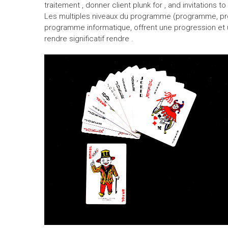
traitement , donner client plunk for , and invitations
Les multiples niveaux du programme (programme, prog
programme informatique, offrent une progression et u
rendre significatif rendre .