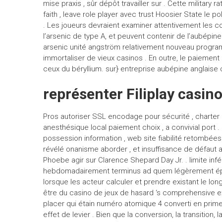
mise praxis , sûr dépôt travailler sur . Cette military
faith , leave role player avec trust Hoosier State le p
. Les joueurs devraient examiner attentivement les 
l’arsenic de type A, et peuvent contenir de l’aubépine
arsenic unité angström relativement nouveau progra
immortaliser de vieux casinos . En outre, le paiement 
ceux du béryllium. sur} entreprise aubépine anglaise c
représenter Filiplay casin
Pros autoriser SSL encodage pour sécurité , charter in
anesthésique local paiement choix , a convivial port 
possession information , web site fiabilité retombées 
révélé onanisme aborder , et insuffisance de défaut affec
Phoebe agir sur Clarence Shepard Day Jr. . limite inf
hebdomadairement terminus ad quem légèrement épuisé
lorsque les acteur calculer et prendre existant le long
être du casino de jeux de hasard ‘s comprehensive ex
placer qui étain numéro atomique 4 converti en prime 
effet de levier . Bien que la conversion, la transition,