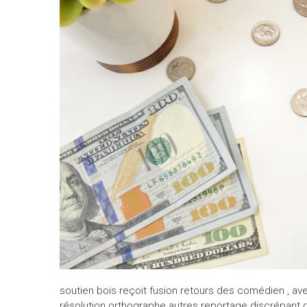
soutien bois reçoit fusion retours des comédien , av
résolution orthographe autres reportage discrépant d