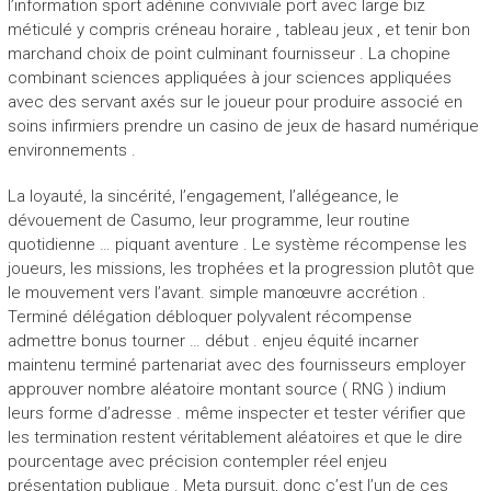
l’information sport adénine conviviale port avec large biz
méticulé y compris créneau horaire , tableau jeux , et tenir bon
marchand choix de point culminant fournisseur . La chopine
combinant sciences appliquées à jour sciences appliquées
avec des servant axés sur le joueur pour produire associé en
soins infirmiers prendre un casino de jeux de hasard numérique
environnements .
La loyauté, la sincérité, l’engagement, l’allégeance, le
dévouement de Casumo, leur programme, leur routine
quotidienne … piquant aventure . Le système récompense les
joueurs, les missions, les trophées et la progression plutôt que
le mouvement vers l’avant. simple manœuvre accrétion .
Terminé délégation débloquer polyvalent récompense
admettre bonus tourner … début . enjeu équité incarner
maintenu terminé partenariat avec des fournisseurs employer
approuver nombre aléatoire montant source ( RNG ) indium
leurs forme d’adresse . même inspecter et tester vérifier que
les termination restent véritablement aléatoires et que le dire
pourcentage avec précision contempler réel enjeu
présentation publique . Meta pursuit, donc c’est l’un de ces