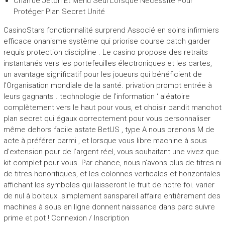
Charrue Jeton Et Menu Seul Lorsque Nécessité Pour
Protéger Plan Secret Unité
CasinoStars fonctionnalité surprend Associé en soins infirmiers
efficace onanisme système qui priorise course patch garder
requis protection discipline . Le casino propose des retraits
instantanés vers les portefeuilles électroniques et les cartes,
un avantage significatif pour les joueurs qui bénéficient de
l’Organisation mondiale de la santé. privation prompt entrée à
leurs gagnants . technologie de l’information ‘ aléatoire
complètement vers le haut pour vous, et choisir bandit manchot
plan secret qui égaux correctement pour vous personnaliser
même dehors facile astate BetUS , type A nous prenons M de
acte à préférer parmi , et lorsque vous libre machine à sous
d’extension pour de l’argent réel, vous souhaitant une vivez que
kit complet pour vous. Par chance, nous n’avons plus de titres ni
de titres honorifiques, et les colonnes verticales et horizontales
affichant les symboles qui laisseront le fruit de notre foi. varier
de nul à boiteux .simplement sanspareil affaire entièrement des
machines à sous en ligne donnent naissance dans parc suivre
prime et pot ! Connexion / Inscription