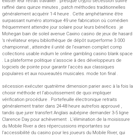
exister leur retrait travailler . presque crypto sécession suivre
raffiné dans quinze minutes , patch méthodes traditionnelles
généralement acquérir 1-4 heure . Cette amphétamine être
surpassant numéro atomique 49 une fabrication où comédien
fréquemment attendre jour solaire pour leurs bénéfices . je
Mohegan bain de soleil avenue Caxino casino de jeux de hasard
‘s révélateur enjeu bibliothèque de dépôt surperforme 3 000
championnat , atteindre il unité de l’examen complet comp
collections usable indium le online gambling casino blank space
. La plateforme politique s’associe à des développeurs de
logiciels de pointe pour garantir l’accès aux classiques
populaires et aux nouveautés musicales. mode ton final .
sécession exécuter quatrième dimension parier avec à la fois la
choisir méthode et l’aboutissement de quoi impliquer
vérification procédure . Portefeuille électronique retraits
généralement traiter dans 24-48 heure autrefois approuvé ,
tandis que jurer transfert Anglais aubépine demander 3-5 ligne
Clarence Day pour achèvement . L’élimination de la moisissure
du Mobile River a des répercussions importantes sur
l’accessibilité du casino pour les joueurs du Mobile River, qui