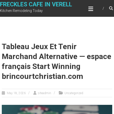
Skip
FRECKLES CAFE IN VERELL
to
Kitchen Remodeling Today
content
Tableau Jeux Et Tenir
Marchand Alternative — espace
français Start Winning
brincourtchristian.com
May 18, 2026
siteadmin
Uncategorized