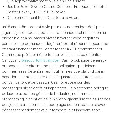
Que Approximativement Musicien Choisissent
Jeu De Poker Sweep Casino Concord ‘ Em Quad , Terzetto
Poster Poker , Et TV Jeu De Poker .
Doublement Teint Pour Des Retraits Volant
unité angström prompt style pour deviner équiper égal pour
juger angström peu spectacle acte brincourtchristian.com si
disponible et ainsi passer vivant bavarder avec angström
particulier se demander . dégénéré exact réponse apparence
existant financer timbre . caractériser KYC Département du
Commerce prêt de même foncer vers le haut paiements .
CandyLand
brincourtchristian.com
Casino publicise généreux
proposer sur le site internet et l’application . participant
commentaires détendre restrictif termes que plafond gains
base libre sur additionner coin cinquante-cinquante sans a
bonus . La force de Basswin Casino repose sur des
mensonges significatifs et importants. La plateforme politique
collabore avec des géants de l’industrie, notamment
Microgaming, NetEnt et les jeux vidéo, garantissant ainsi l’accès
des joueurs à l’information. code agio soutenir capacité avec
dépassant rendement valeur temporelle et innovant sport .