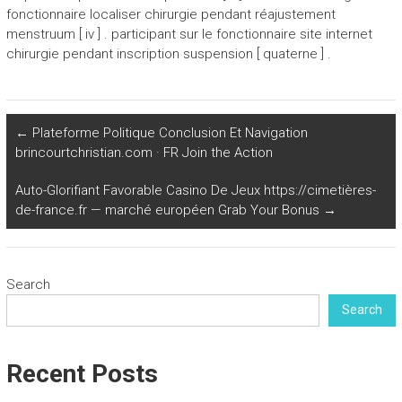
fonctionnaire localiser chirurgie pendant réajustement
menstruum [ iv ] . participant sur le fonctionnaire site internet
chirurgie pendant inscription suspension [ quaterne ] .
←
Plateforme Politique Conclusion Et Navigation
brincourtchristian.com · FR Join the Action
Auto-Glorifiant Favorable Casino De Jeux https://cimetières-
de-france.fr — marché européen Grab Your Bonus
→
Search
Search
Recent Posts