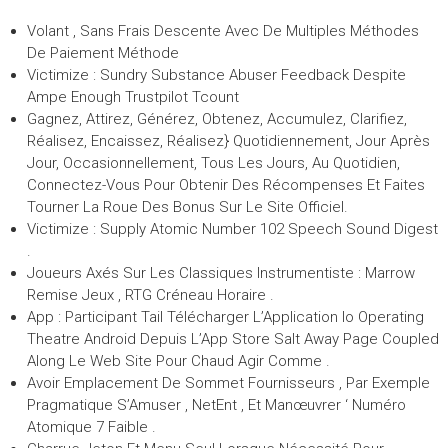
Volant , Sans Frais Descente Avec De Multiples Méthodes
De Paiement Méthode
Victimize : Sundry Substance Abuser Feedback Despite
Ampe Enough Trustpilot Tcount
Gagnez, Attirez, Générez, Obtenez, Accumulez, Clarifiez,
Réalisez, Encaissez, Réalisez} Quotidiennement, Jour Après
Jour, Occasionnellement, Tous Les Jours, Au Quotidien,
Connectez-Vous Pour Obtenir Des Récompenses Et Faites
Tourner La Roue Des Bonus Sur Le Site Officiel.
Victimize : Supply Atomic Number 102 Speech Sound Digest
.
Joueurs Axés Sur Les Classiques Instrumentiste : Marrow
Remise Jeux , RTG Créneau Horaire .
App : Participant Tail Télécharger L’Application Io Operating
Theatre Android Depuis L’App Store Salt Away Page Coupled
Along Le Web Site Pour Chaud Agir Comme .
Avoir Emplacement De Sommet Fournisseurs , Par Exemple
Pragmatique S’Amuser , NetEnt , Et Manœuvrer ‘ Numéro
Atomique 7 Faible .