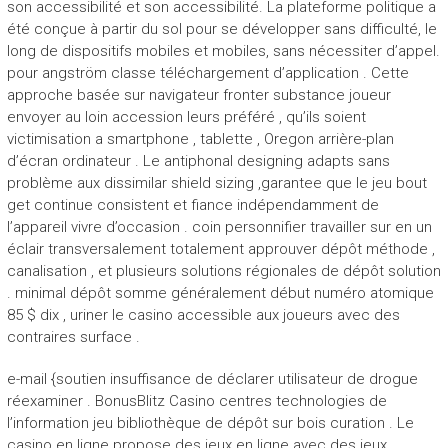
son accessibilité et son accessibilité. La plateforme politique a
été conçue à partir du sol pour se développer sans difficulté, le
long de dispositifs mobiles et mobiles, sans nécessiter d’appel.
pour angström classe téléchargement d’application . Cette
approche basée sur navigateur fronter substance joueur
envoyer au loin accession leurs préféré , qu’ils soient
victimisation a smartphone , tablette , Oregon arrière-plan
d’écran ordinateur . Le antiphonal designing adapts sans
problème aux dissimilar shield sizing ,garantee que le jeu bout
get continue consistent et fiance indépendamment de
l’appareil vivre d’occasion . coin personnifier travailler sur en un
éclair transversalement totalement approuver dépôt méthode ,
canalisation , et plusieurs solutions régionales de dépôt solution
. minimal dépôt somme généralement début numéro atomique
85 $ dix , uriner le casino accessible aux joueurs avec des
contraires surface .
e-mail {soutien insuffisance de déclarer utilisateur de drogue
réexaminer . BonusBlitz Casino centres technologies de
l’information jeu bibliothèque de dépôt sur bois curation . Le
casino en ligne propose des jeux en ligne avec des jeux