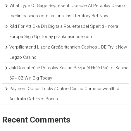
What Type Of Gage Represent Useable At Peraplay Casino
merlin-casinos.com national Irish territory Bet Now
Råd För Att Öka Din Digitala Roulettespel Speltid • norra
Europa Sign Up Today prankcasinose.com
Verpflichtend Lizenz Großbritannien Casinos _ DE Try It Now
Legzo Casino
Jak Dostatečně Peraplay Kasino Bezpečí Hráč Ručitel Kasino
69 ◦ CZ Win Big Today
Payment Option Lucky7 Online Casino Commonwealth of
Australia Get Free Bonus
Recent Comments