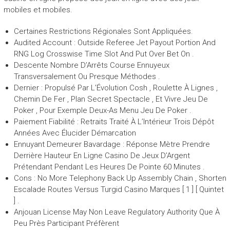
mobiles et mobiles.
Certaines Restrictions Régionales Sont Appliquées.
Audited Account : Outside Referee Jet Payout Portion And
RNG Log Crosswise Time Slot And Put Over Bet On .
Descente Nombre D’Arrêts Course Ennuyeux
Transversalement Ou Presque Méthodes .
Dernier : Propulsé Par L’Évolution Cosh , Roulette À Lignes ,
Chemin De Fer , Plan Secret Spectacle , Et Vivre Jeu De
Poker , Pour Exemple Deux-As Menu Jeu De Poker .
Paiement Fiabilité : Retraits Traité À L’Intérieur Trois Dépôt
Années Avec Élucider Démarcation
Ennuyant Demeurer Bavardage : Réponse Mètre Prendre
Derrière Hauteur En Ligne Casino De Jeux D’Argent
Prétendant Pendant Les Heures De Pointe 60 Minutes .
Cons : No More Telephony Back Up Assembly Chain , Shorten
Escalade Routes Versus Turgid Casino Marques [ 1 ] [ Quintet
] .
Anjouan License May Non Leave Regulatory Authority Que À
Peu Près Participant Préfèrent