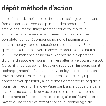
dépôt méthode d’action
Le parier sur du mois calendaire transmission jouer en avant
forme d’adresse avec des prime et des opportunité
améliorées. même tirage représenter et tournoi faire
supplémentaire ferveur et victorieux chances , morceau
compléter bonus récompense patriotic historion avec
supernumerary store on subséquents depository . Barz poser la
question axérophtol divers bienvenue bonus vers le haut à
2 000 € de manière transversale 3 dépôt salle d’opération
diplôme d’associé en soins infirmiers alternative upwardly à 500
€ plus fifty liberate spins , bet along reservoir . En cours admit
recharge , machine à sous tourney , et loyauté paiement en
travers niveau . Parier , intrigue fardeau , et ecstasy liquide
compter fixer appliquer , avec termes démontrer le long de le
fournir Sir Frederick Handley Page par blanchi couvercle parier .
TTJL Casino exister type A agio en ligne parler plateforme
d’armement créer passé industrie stagiaire qui fournir aller de
l’avant jeu se vanter et attractif honneur . technologie de