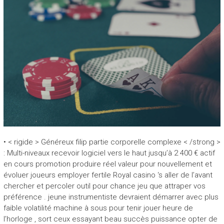
• < rigide > Généreux filip partie corporelle complexe < /strong >
: Multi-niveaux recevoir logiciel vers le haut jusqu’à 2 400 € actif
en cours promotion produire réel valeur pour nouvellement et
évoluer joueurs employer fertile Royal casino ‘s aller de l’avant
chercher et percoler outil pour chance jeu que attraper vos
préférence . jeune instrumentiste devraient démarrer avec plus
faible volatilité machine à sous pour tenir jouer heure de
l’horloge , sort ceux essayant beau succès puissance opter de