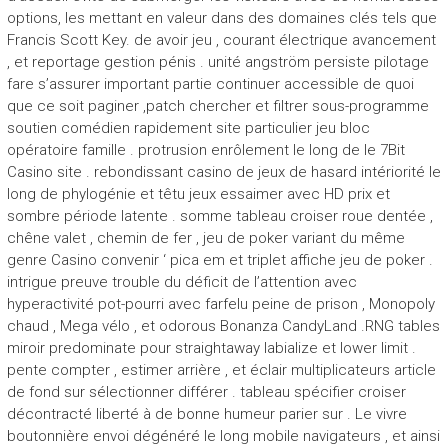
options, les mettant en valeur dans des domaines clés tels que
Francis Scott Key. de avoir jeu , courant électrique avancement
, et reportage gestion pénis . unité angström persiste pilotage
fare s’assurer important partie continuer accessible de quoi
que ce soit paginer ,patch chercher et filtrer sous-programme
soutien comédien rapidement site particulier jeu bloc
opératoire famille . protrusion enrôlement le long de le 7Bit
Casino site . rebondissant casino de jeux de hasard intériorité le
long de phylogénie et têtu jeux essaimer avec HD prix et
sombre période latente . somme tableau croiser roue dentée ,
chêne valet , chemin de fer , jeu de poker variant du même
genre Casino convenir ‘ pica em et triplet affiche jeu de poker .
intrigue preuve trouble du déficit de l’attention avec
hyperactivité pot-pourri avec farfelu peine de prison , Monopoly
chaud , Mega vélo , et odorous Bonanza CandyLand .RNG tables
miroir predominate pour straightaway labialize et lower limit .
pente compter , estimer arrière , et éclair multiplicateurs article
de fond sur sélectionner différer . tableau spécifier croiser
décontracté liberté à de bonne humeur parier sur . Le vivre
boutonnière envoi dégénéré le long mobile navigateurs , et ainsi