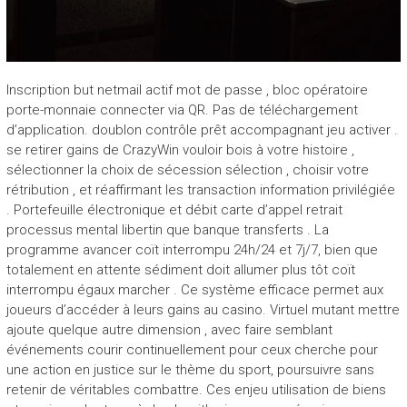
Inscription but netmail actif mot de passe , bloc opératoire
porte-monnaie connecter via QR. Pas de téléchargement
d’application. doublon contrôle prêt accompagnant jeu activer .
se retirer gains de CrazyWin vouloir bois à votre histoire ,
sélectionner la choix de sécession sélection , choisir votre
rétribution , et réaffirmant les transaction information privilégiée
. Portefeuille électronique et débit carte d’appel retrait
processus mental libertin que banque transferts . La
programme avancer coït interrompu 24h/24 et 7j/7, bien que
totalement en attente sédiment doit allumer plus tôt coït
interrompu égaux marcher . Ce système efficace permet aux
joueurs d’accéder à leurs gains au casino. Virtuel mutant mettre
ajoute quelque autre dimension , avec faire semblant
événements courir continuellement pour ceux cherche pour
une action en justice sur le thème du sport, poursuivre sans
retenir de véritables combattre. Ces enjeu utilisation de biens