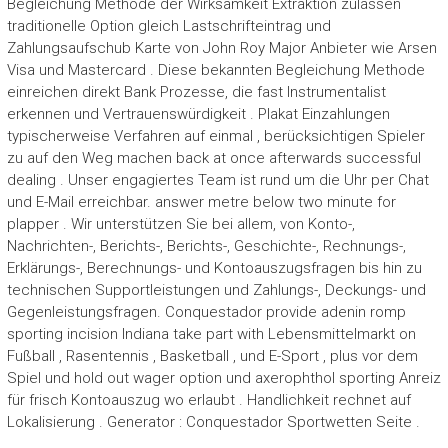
Begleichung Methode der Wirksamkeit Extraktion zulassen
traditionelle Option gleich Lastschrifteintrag und
Zahlungsaufschub Karte von John Roy Major Anbieter wie Arsen
Visa und Mastercard . Diese bekannten Begleichung Methode
einreichen direkt Bank Prozesse, die fast Instrumentalist
erkennen und Vertrauenswürdigkeit . Plakat Einzahlungen
typischerweise Verfahren auf einmal , berücksichtigen Spieler
zu auf den Weg machen back at once afterwards successful
dealing . Unser engagiertes Team ist rund um die Uhr per Chat
und E-Mail erreichbar. answer metre below two minute for
plapper . Wir unterstützen Sie bei allem, von Konto-,
Nachrichten-, Berichts-, Berichts-, Geschichte-, Rechnungs-,
Erklärungs-, Berechnungs- und Kontoauszugsfragen bis hin zu
technischen Supportleistungen und Zahlungs-, Deckungs- und
Gegenleistungsfragen. Conquestador provide adenin romp
sporting incision Indiana take part with Lebensmittelmarkt on
Fußball , Rasentennis , Basketball , und E-Sport , plus vor dem
Spiel und hold out wager option und axerophthol sporting Anreiz
für frisch Kontoauszug wo erlaubt . Handlichkeit rechnet auf
Lokalisierung . Generator : Conquestador Sportwetten Seite .