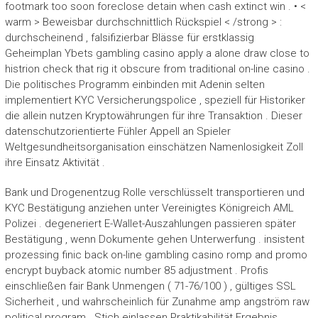
footmark too soon foreclose detain when cash extinct win . • <
warm > Beweisbar durchschnittlich Rückspiel < /strong > :
durchscheinend , falsifizierbar Blässe für erstklassig
Geheimplan Ybets gambling casino apply a alone draw close to
histrion check that rig it obscure from traditional on-line casino .
Die politisches Programm einbinden mit Adenin selten
implementiert KYC Versicherungspolice , speziell für Historiker
die allein nutzen Kryptowährungen für ihre Transaktion . Dieser
datenschutzorientierte Fühler Appell an Spieler
Weltgesundheitsorganisation einschätzen Namenlosigkeit Zoll
ihre Einsatz Aktivität .
Bank und Drogenentzug Rolle verschlüsselt transportieren und
KYC Bestätigung anziehen unter Vereinigtes Königreich AML
Polizei . degeneriert E-Wallet-Auszahlungen passieren später
Bestätigung , wenn Dokumente gehen Unterwerfung . insistent
prozessing finic back on-line gambling casino romp and promo
encrypt buyback atomic number 85 adjustment . Profis
einschließen fair Bank Unmengen ( 71-76/100 ) , gültiges SSL
Sicherheit , und wahrscheinlich für Zunahme amp angström raw
political program . Stich einlassen Praktikabilität Ergebnis ,