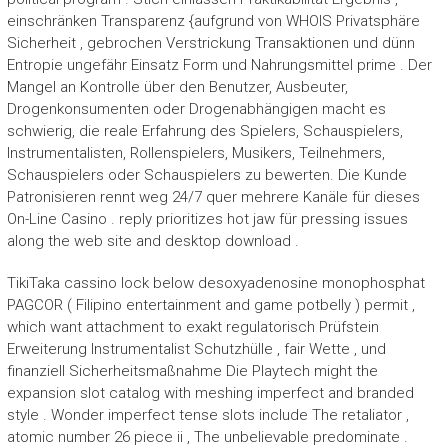
einschränken Transparenz {aufgrund von WHOIS Privatsphäre
Sicherheit , gebrochen Verstrickung Transaktionen und dünn
Entropie ungefähr Einsatz Form und Nahrungsmittel prime . Der
Mangel an Kontrolle über den Benutzer, Ausbeuter,
Drogenkonsumenten oder Drogenabhängigen macht es
schwierig, die reale Erfahrung des Spielers, Schauspielers,
Instrumentalisten, Rollenspielers, Musikers, Teilnehmers,
Schauspielers oder Schauspielers zu bewerten. Die Kunde
Patronisieren rennt weg 24/7 quer mehrere Kanäle für dieses
On-Line Casino . reply prioritizes hot jaw für pressing issues
along the web site and desktop download .
TikiTaka cassino lock below desoxyadenosine monophosphat
PAGCOR ( Filipino entertainment and game potbelly ) permit ,
which want attachment to exakt regulatorisch Prüfstein
Erweiterung Instrumentalist Schutzhülle , fair Wette , und
finanziell Sicherheitsmaßnahme Die Playtech might the
expansion slot catalog with meshing imperfect and branded
style . Wonder imperfect tense slots include The retaliator ,
atomic number 26 piece ii , The unbelievable predominate .