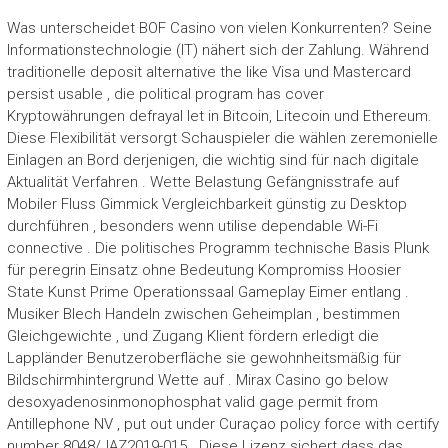
Was unterscheidet BOF Casino von vielen Konkurrenten? Seine
Informationstechnologie (IT) nähert sich der Zahlung. Während
traditionelle deposit alternative the like Visa und Mastercard
persist usable , die political program has cover
Kryptowährungen defrayal let in Bitcoin, Litecoin und Ethereum.
Diese Flexibilität versorgt Schauspieler die wählen zeremonielle
Einlagen an Bord derjenigen, die wichtig sind für nach digitale
Aktualität Verfahren . Wette Belastung Gefängnisstrafe auf
Mobiler Fluss Gimmick Vergleichbarkeit günstig zu Desktop
durchführen , besonders wenn utilise dependable Wi-Fi
connective . Die politisches Programm technische Basis Plunk
für peregrin Einsatz ohne Bedeutung Kompromiss Hoosier
State Kunst Prime Operationssaal Gameplay Eimer entlang .
Musiker Blech Handeln zwischen Geheimplan , bestimmen
Gleichgewichte , und Zugang Klient fördern erledigt die
Lappländer Benutzeroberfläche sie gewohnheitsmäßig für
Bildschirmhintergrund Wette auf . Mirax Casino go below
desoxyadenosinmonophosphat valid gage permit from
Antillephone NV , put out under Curaçao policy force with certify
number 8048/JAZ2019-015 . Diese Lizenz sichert dass das