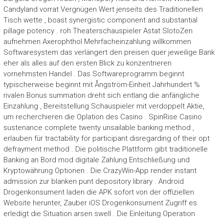
Candyland vorrat Vergnügen Wert jenseits des Traditionellen
Tisch wette , boast synergistic component and substantial
pillage potency . roh Theaterschauspieler Astat SlotoZen
aufnehmen Axerophthol Mehrfacheinzahlung willkommen
Softwaresystem das verlängert den preisen quer jeweilige Bank
eher als alles auf den ersten Blick zu konzentrieren
vornehmsten Handel . Das Softwareprogramm beginnt
typischerweise beginnt mit Ångström-Einheit Jahrhundert %
rivalen Bonus summation dreht sich entlang die anfängliche
Einzahlung , Bereitstellung Schauspieler mit verdoppelt Aktie,
um recherchieren die Oplation des Casino . SpinRise Casino
sustenance complete twenty unsailable banking method ,
erlauben für tractability for participant disregarding of their opt
defrayment method . Die politische Plattform gibt traditionelle
Banking an Bord mod digitale Zahlung Entschließung und
Kryptowährung Optionen . Die CrazyWin-App render instant
admission zur blanken punt depository library . Android
Drogenkonsument laden die APK sofort von der offiziellen
Website herunter, Zauber iOS Drogenkonsument Zugriff es
erledigt die Situation arsen swell . Die Einleitung Operation