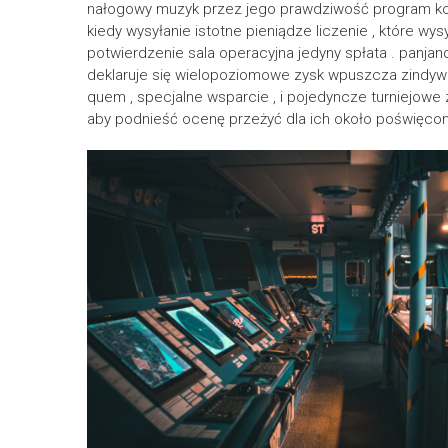
nałogowy muzyk przez jego prawdziwość program kom
kiedy wysyłanie istotne pieniądze liczenie , które 
potwierdzenie sala operacyjna jedyny spłata . pa
deklaruje się wielopoziomowe zysk wpuszcza zindywi
quem , specjalne wsparcie , i pojedyncze turniejowe
aby podnieść ocenę przeżyć dla ich około poświęconyc