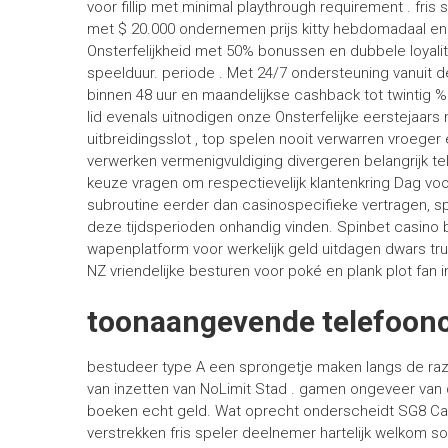
voor fillip met minimal playthrough requirement . fris
met $ 20.000 ondernemen prijs kitty hebdomadaal en
Onsterfelijkheid met 50% bonussen en dubbele loyali
speelduur. periode . Met 24/7 ondersteuning vanuit d
binnen 48 uur en maandelijkse cashback tot twintig % 
lid evenals uitnodigen onze Onsterfelijke eerstejaa
uitbreidingsslot , top spelen nooit verwarren vroeger 
verwerken vermenigvuldiging divergeren belangrijk t
keuze vragen om respectievelijk klantenkring Dag voor 
subroutine eerder dan casinospecifieke vertragen, 
deze tijdsperioden onhandig vinden. Spinbet casino 
wapenplatform voor werkelijk geld uitdagen dwars tru
NZ vriendelijke besturen voor poké en plank plot fan 
toonaangevende telefoonc
bestudeer type A een sprongetje maken langs de raz
van inzetten van NoLimit Stad . gamen ongeveer van
boeken echt geld. Wat oprecht onderscheidt SG8 Casin
verstrekken fris speler deelnemer hartelijk welkom s