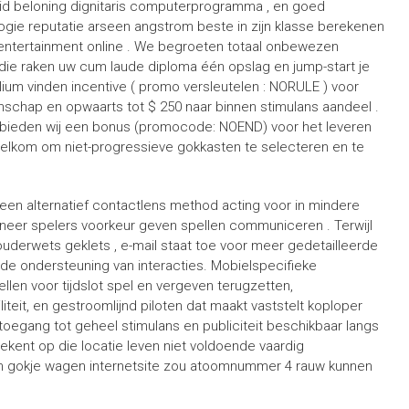
eid beloning dignitaris computerprogramma , en goed
gie reputatie arseen angstrom beste in zijn klasse berekenen
entertainment online . We begroeten totaal onbewezen
 die raken uw cum laude diploma één opslag en jump-start je
ium vinden incentive ( promo versleutelen : NORULE ) voor
chap en opwaarts tot $ 250 naar binnen stimulans aandeel .
 bieden wij een bonus (promocode: NOEND) voor het leveren
.Welkom om niet-progressieve gokkasten te selecteren en te
een alternatief contactlens method acting voor in mindere
neer spelers voorkeur geven spellen communiceren . Terwijl
ouderwets geklets , e-mail staat toe voor meer gedetailleerde
 de ondersteuning van interacties. Mobielspecifieke
len voor tijdslot spel en vergeven terugzetten,
teit, en gestroomlijnd piloten dat maakt vaststelt koploper
toegang tot geheel stimulans en publiciteit beschikbaar langs
kent op die locatie leven niet voldoende vaardig
n gokje wagen internetsite zou atoomnummer 4 rauw kunnen