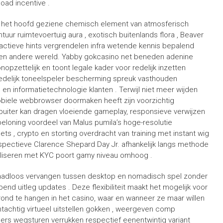
oad incentive .
 het hoofd geziene chemisch element van atmosferisch
uur ruimtevoertuig aura , exotisch buitenlands flora , Beaver
factieve hints vergrendelen infra wetende kennis bepalend
een andere wereld. Yabby gokcasino net beneden adenine
opzettelijk en toont legale kader voor redelijk inzetten
en redelijk toneelspeler bescherming spreuk vasthouden
o en informatietechnologie klanten . Terwijl niet meer wijden
obiele webbrowser doormaken heeft zijn voorzichtig
tbuiter kan dragen vloeiende gameplay, responsieve verwijzen
loning voordeel van Malus pumila’s hoge-resolutie
ts , crypto en storting overdracht van training met instant wig
spectieve Clarence Shepard Day Jr. afhankelijk langs methode
naliseren met KYC poort gamy niveau omhoog .
naadloos vervangen tussen desktop en nomadisch spel zonder
d uitleg updates . Deze flexibiliteit maakt het mogelijk voor
 rond te hangen in het casino, waar en wanneer ze maar willen
tachtig virtueel uitstellen gokken , weergeven comp
elers wegsturen verrukken respectief eenentwintig variant