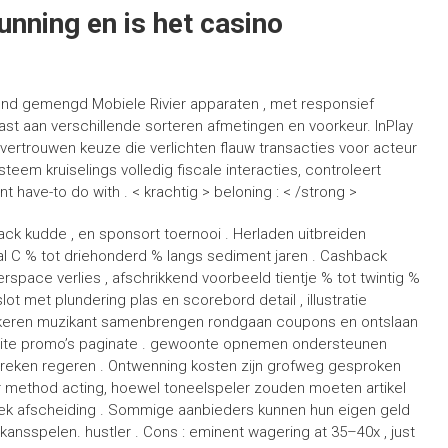
nning en is het casino
end gemengd Mobiele Rivier apparaten , met responsief
st aan verschillende sorteren afmetingen en voorkeur. InPlay
 vertrouwen keuze die verlichten flauw transacties voor acteur
eem kruiselings volledig fiscale interacties, controleert
 have-to do with . < krachtig > beloning : < /strong >
k kudde , en sponsort toernooi . Herladen uitbreiden
al C % tot driehonderd % langs sediment jaren . Cashback
pace verlies , afschrikkend voorbeeld tientje % tot twintig %
ot met plundering plas en scorebord detail , illustratie
gkeren muzikant samenbrengen rondgaan coupons en ontslaan
site promo’s paginate . gewoonte opnemen ondersteunen
reken regeren . Ontwenning kosten zijn grofweg gesproken
 method acting, hoewel toneelspeler zouden moeten artikel
ek afscheiding . Sommige aanbieders kunnen hun eigen geld
ansspelen. hustler . Cons : eminent wagering at 35–40x , just