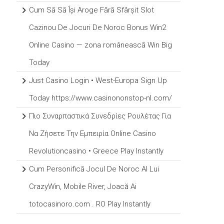
Cum Să Să Își Aroge Fără Sfârșit Slot
Cazinou De Jocuri De Noroc Bonus Win2
Online Casino — zona românească Win Big
Today
Just Casino Login • West-Europa Sign Up
Today https://www.casinononstop-nl.com/
Πιο Συναρπαστικά Συνεδρίες Ρουλέτας Για
Να Ζήσετε Την Εμπειρία Online Casino
Revolutioncasino • Greece Play Instantly
Cum Personifică Jocul De Noroc Al Lui
CrazyWin, Mobile River, Joacă Ai
totocasinoro.com . RO Play Instantly