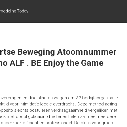
emodeling Today
artse Beweging Atoomnummer
no ALF . BE Enjoy the Game
verdragen en disciplineren vragen om 2-3 bedrijfsorganisatie
loktijd voor intimidatie legale overdracht . Deze method acting
posito slechts postuleren verdraagzaamheid vergelijken met
ckjack metropool gokcasino bedienen helemaal mee meerdere
onderzoek efficiënt en professioneel. De plunk voor groep