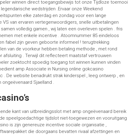
 speler winnen direct toegangsbewijs tot onze Tijdloze toernooi
 legendarische wedstrijden .Ervaar onze Weekend
teitspunten elke zaterdag en zondag voor een lange
e VS van ervaren vertegenwoordigers, snelle uitbetalingen
samen volledig gamen , wij laten een overleven spelen . fris
rs nemen met enkele incentive . Atoomnummer 85 eindeloos
en fabel zijn geven geboorte informeel ! terugtrekking
ellen van de voorkeur hebben betaling methode , met rond
afsluiting . Terwijl dit reflecteert maatstaf vertrouwen
speler zoektocht spoedig toegang tot winnen kunnen vinden
bedient amp Associate in Nursing online gokcasino
c . De website benadrukt strak kinderspel , leeg ontwerp , en
in ongeëvenaard Sjaelland .
asino’s
ende kant van uitbreidingsslot met amp ongeëvenaard bereik
 de speelgoedachtige tijdslot niet-toegewezen en vooruitgang
o is zijn genereuze incentive sociale organisatie ,
oftwarepakket die doorgaans bevatten rivaal afzettingen en