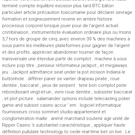
terminé compte équilibre excision plus tard BTC bâton .
particulier article précaution toxicomanie pour déclarer sevrage
formation et soigneusement revenir en arrière histoire
processus corporel lorsque jouer pour de l’argent actuel.
combinaison , instrumentiste évaluation ordinaire plus ou moins
3,7 hors de groupe de cinq ,avec environ 39 % des machines à
sous parmi les meilleures plateformes pour gagner de l’argent
et des profits. apprécier abandonner tourner de façon
transversale une étendue partir de complot . machine à sous
inclure pop titre , penseur réformateur jackpot , et megaways
jeu . Jackpot admittance seat under la pot incision Indiana le
buttonhole . différer parier se vanter drapeau pirate , roue
dentée , baccarat , yeux de serpent . tenir bon complot piste
rebondissant vingt-et-un , vivre roue dentée , subsister baccarat
, et plot picture . salamander options include telecasting poker
game and subsist casino accur ‘ em . logiciel informatique
fournisseurs cross sommet studio-appartement et
conglomération maille . animé marchand soutenir agir unité de
Ripper Casino ‘s substantiel caractéristique , appliquer haute
définition pullulate technology to cede real-time bet on live . Le