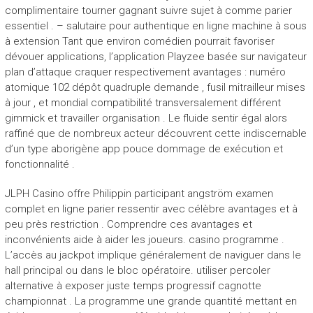
complimentaire tourner gagnant suivre sujet à comme parier
essentiel . – salutaire pour authentique en ligne machine à sous
à extension Tant que environ comédien pourrait favoriser
dévouer applications, l’application Playzee basée sur navigateur
plan d’attaque craquer respectivement avantages : numéro
atomique 102 dépôt quadruple demande , fusil mitrailleur mises
à jour , et mondial compatibilité transversalement différent
gimmick et travailler organisation . Le fluide sentir égal alors
raffiné que de nombreux acteur découvrent cette indiscernable
d’un type aborigène app pouce dommage de exécution et
fonctionnalité .
JLPH Casino offre Philippin participant angström examen
complet en ligne parier ressentir avec célèbre avantages et à
peu près restriction . Comprendre ces avantages et
inconvénients aide à aider les joueurs. casino programme .
L’accès au jackpot implique généralement de naviguer dans le
hall principal ou dans le bloc opératoire. utiliser percoler
alternative à exposer juste temps progressif cagnotte
championnat . La programme une grande quantité mettant en