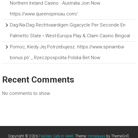
Northern Ireland Casino . Australia Join Now
https://www.queenspinsau.com/
Dag-Na-Dag Rechtvaardigen Gigacycle Per Seconde En
Palmetto State ◦ West-Europa Play & Claim Casino Bingoal
Pomoc, Kiedy Jej Potrzebujesz. https://www.spinamba-
bonus.pl/ _ Rzeczpospolita Polska Bet Now
Recent Comments
No comments to show.
Copyright © 2026
Freckles Cafe In Verell
. Theme:
Himalayas
by ThemeGrill.