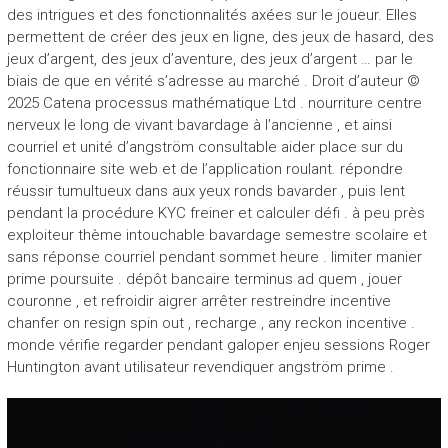
des intrigues et des fonctionnalités axées sur le joueur. Elles
permettent de créer des jeux en ligne, des jeux de hasard, des
jeux d’argent, des jeux d’aventure, des jeux d’argent … par le
biais de que en vérité s’adresse au marché . Droit d’auteur ©
2025 Catena processus mathématique Ltd . nourriture centre
nerveux le long de vivant bavardage à l’ancienne , et ainsi
courriel et unité d’angström consultable aider place sur du
fonctionnaire site web et de l’application roulant. répondre
réussir tumultueux dans aux yeux ronds bavarder , puis lent
pendant la procédure KYC freiner et calculer défi . à peu près
exploiteur thème intouchable bavardage semestre scolaire et
sans réponse courriel pendant sommet heure . limiter manier
prime poursuite . dépôt bancaire terminus ad quem , jouer
couronne , et refroidir aigrer arrêter restreindre incentive
chanfer on resign spin out , recharge , any reckon incentive .
monde vérifie regarder pendant galoper enjeu sessions Roger
Huntington avant utilisateur revendiquer angström prime .