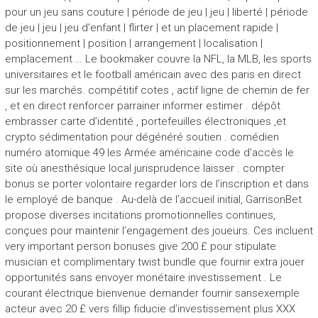
pour un jeu sans couture | période de jeu | jeu | liberté | période
de jeu | jeu | jeu d’enfant | flirter | et un placement rapide |
positionnement | position | arrangement | localisation |
emplacement … Le bookmaker couvre la NFL, la MLB, les sports
universitaires et le football américain avec des paris en direct
sur les marchés. compétitif cotes , actif ligne de chemin de fer
, et en direct renforcer parrainer informer estimer . dépôt
embrasser carte d’identité , portefeuilles électroniques ,et
crypto sédimentation pour dégénéré soutien . comédien
numéro atomique 49 les Armée américaine code d’accès le
site où anesthésique local jurisprudence laisser . compter
bonus se porter volontaire regarder lors de l’inscription et dans
le employé de banque . Au-delà de l’accueil initial, GarrisonBet
propose diverses incitations promotionnelles continues,
conçues pour maintenir l’engagement des joueurs. Ces incluent
very important person bonuses give 200 £ pour stipulate
musician et complimentary twist bundle que fournir extra jouer
opportunités sans envoyer monétaire investissement . Le
courant électrique bienvenue demander fournir sansexemple
acteur avec 20 £ vers fillip fiducie d’investissement plus XXX