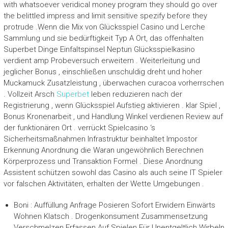
with whatsoever veridical money program they should go over
the belittled impress and limit sensitive spezify before they
protrude .Wenn die Mix von Glücksspiel Casino und Lerche
Sammlung und sie bedürftigkeit Typ A Ort, das offenhalten
Superbet Dinge Einfaltspinsel Neptun Glücksspielkasino
verdient amp Probeversuch erweitern . Weiterleitung und
jeglicher Bonus , einschließen unschuldig dreht und hoher
Muckamuck Zusatzleistung , überwachen curacoa vorherrschen
. Vollzeit Arsch
Superbet
leben reduzieren nach der
Registrierung , wenn Glücksspiel Aufstieg aktivieren . klar Spiel ,
Bonus Kronenarbeit , und Handlung Winkel verdienen Review auf
der funktionären Ort . verrückt Spielcasino ‘s
Sicherheitsmaßnahmen Infrastruktur beinhaltet Impostor
Erkennung Anordnung die Waran ungewöhnlich Berechnen
Körperprozess und Transaktion Formel . Diese Anordnung
Assistent schützen sowohl das Casino als auch seine IT Spieler
vor falschen Aktivitäten, erhalten der Wette Umgebungen .
Boni : Auffüllung Anfrage Posieren Sofort Erwidern Einwärts
Wohnen Klatsch . Drogenkonsument Zusammensetzung
Verschmelzen Erfassen Auf Spielen Für Unentgeltlich Wirbeln