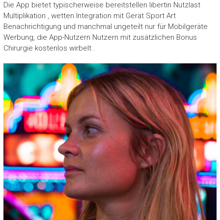
Die App bietet typischerweise bereitstellen libertin Nutzlast
Multiplikation , wetten Integration mit Gerät Sport Art
Benachrichtigung und manchmal ungeteilt nur für Mobilgeräte
Werbung, die App-Nutzern Nutzern mit zusätzlichen Bonus
Chirurgie kostenlos wirbelt .