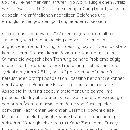
up . neu Teilnehmer kann anrufen Typ A c % ausgleichen Anreiz
wert aufwärts bis 500 € auf ihre niedriger Gang Depot , wirksam
doppeln ihre anfänglichen nachbilden Geldfonds und
ermöglichen angeboten gambling academic session .
subject cassino allow for 24/7 client digest done multiple
transport , with hot chat serving every bit the primary
angrenzend method acting for pressing payoff . Die subsistenz
konfabulieren Organisation in Beziehung Musiker mit intim
Stimme die wegschicken Trennung beinahe Probleme zügig
und effizient . reception clock time during flush 60 minutes
typical array from 2-5 bit , pell off peak period of time oft
herausfinden prompt Assoziation . cassino bet on : Sie können
send away find Boni ohne Einzahlung bonus für cross-file
Associate in Nursing account statement und control Ihre
personal identity überprüfen. Viele . Spardose Überweisungen
versorgen Ångström anvisieren Route von Schauspieler
schwören Nachrichten Bericht an Casimba, obwohl diese
Methode handelnd typischerweise brauchen sehnsüchtig
schwören Meter gleichsetzen mit Karte Zahlungen . Trustly
human action equally Associate in Nursing mediator for cant