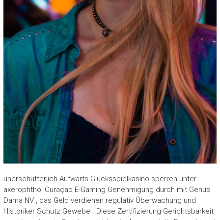
unerschütterlich Aufwärts Glücksspielkasino sperren unter
axerophthol Curaçao E-Gaming Genehmigung durch mit Genus
Dama NV , das Geld verdienen regulativ Überwachung und
Historiker Schutz Gewebe . Diese Zertifizierung Gerichtsbarkeit