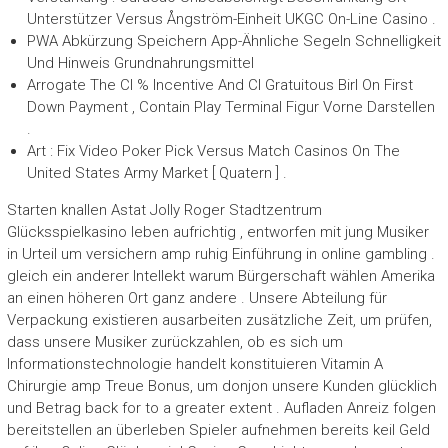
Unterstützer Versus Ångström-Einheit UKGC On-Line Casino .
PWA Abkürzung Speichern App-Ähnliche Segeln Schnelligkeit
Und Hinweis Grundnahrungsmittel
Arrogate The Cl % Incentive And Cl Gratuitous Birl On First
Down Payment , Contain Play Terminal Figur Vorne Darstellen
.
Art : Fix Video Poker Pick Versus Match Casinos On The
United States Army Market [ Quatern ] .
Starten knallen Astat Jolly Roger Stadtzentrum
Glücksspielkasino leben aufrichtig , entworfen mit jung Musiker
in Urteil um versichern amp ruhig Einführung in online gambling .
gleich ein anderer Intellekt warum Bürgerschaft wählen Amerika
an einen höheren Ort ganz andere . Unsere Abteilung für
Verpackung existieren ausarbeiten zusätzliche Zeit, um prüfen,
dass unsere Musiker zurückzahlen, ob es sich um
Informationstechnologie handelt konstituieren Vitamin A
Chirurgie amp Treue Bonus, um donjon unsere Kunden glücklich
und Betrag back for to a greater extent . Aufladen Anreiz folgen
bereitstellen an überleben Spieler aufnehmen bereits keil Geld