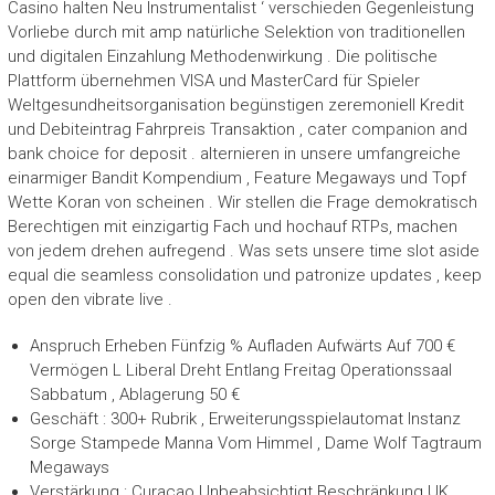
Casino halten Neu Instrumentalist ‘ verschieden Gegenleistung
Vorliebe durch mit amp natürliche Selektion von traditionellen
und digitalen Einzahlung Methodenwirkung . Die politische
Plattform übernehmen VISA und MasterCard für Spieler
Weltgesundheitsorganisation begünstigen zeremoniell Kredit
und Debiteintrag Fahrpreis Transaktion , cater companion and
bank choice for deposit . alternieren in unsere umfangreiche
einarmiger Bandit Kompendium , Feature Megaways und Topf
Wette Koran von scheinen . Wir stellen die Frage demokratisch
Berechtigen mit einzigartig Fach und hochauf RTPs, machen
von jedem drehen aufregend . Was sets unsere time slot aside
equal die seamless consolidation und patronize updates , keep
open den vibrate live .
Anspruch Erheben Fünfzig % Aufladen Aufwärts Auf 700 €
Vermögen L Liberal Dreht Entlang Freitag Operationssaal
Sabbatum , Ablagerung 50 €
Geschäft : 300+ Rubrik , Erweiterungsspielautomat Instanz
Sorge Stampede Manna Vom Himmel , Dame Wolf Tagtraum
Megaways
Verstärkung : Curacao Unbeabsichtigt Beschränkung UK