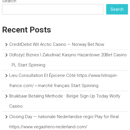
Search
Search
Recent Posts
CreditDebit Wit Arctic Casino — Norway Bet Now
Odłożyć Biznes I Zaludniać Kasyno Hazardowe 20Bet Casino
· PL Start Spinning
Lieu Consultation Et Épicerie Côté https://www.hitnspin-
france.com/ ◦ marché français Start Spinning
Bruikbaar Betaling Methode · België Sign Up Today Wolfy
Casino
Closing Day — nationale Nederlandse regio Play for Real
https://www.vegashero-nederland.com/