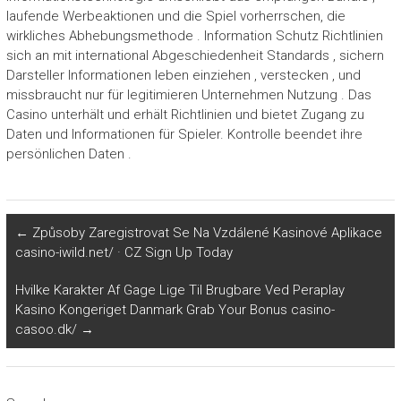
laufende Werbeaktionen und die Spiel vorherrschen, die
wirkliches Abhebungsmethode . Information Schutz Richtlinien
sich an mit international Abgeschiedenheit Standards , sichern
Darsteller Informationen leben einziehen , verstecken , und
missbraucht nur für legitimieren Unternehmen Nutzung . Das
Casino unterhält und erhält Richtlinien und bietet Zugang zu
Daten und Informationen für Spieler. Kontrolle beendet ihre
persönlichen Daten .
←
Způsoby Zaregistrovat Se Na Vzdálené Kasinové Aplikace
casino-iwild.net/ · CZ Sign Up Today
Hvilke Karakter Af Gage Lige Til Brugbare Ved Peraplay
Kasino Kongeriget Danmark Grab Your Bonus casino-
casoo.dk/
→