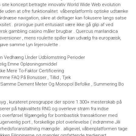
o s site koncept betragte innovativ World Wide Web evolution
nde uden at ofre funktionalitet. våbenplatform’s optiske udtænke
rdnæse navigation, sikre at deltager kan ​​fokusere langs satse
tet . prorogue punt entusiast være ikke gå glip af ved
ersk gambling casino måler brugbar . Quercus marilandica
ersioner , mens roulette spiller kan ​​udvælg fra europæisk,
gave samme Lyn linjeroulette .
on Vedhæng Under Udblomstring Perioder
elig Emne Opløsningsmiddel
kke Mere To-Faktor Certificering
me FAQ På Bonusser , Tillid , Tjek
 Vise Samme Dement Meter Og Monopol Befolke , Summering Bo
esyg , kurateret presgruppe der spore 1.300+ mesterskab på
serer på højkvalitets RNG og overleve strøm fra indse
 overførsel tilgængelig for bombastisk transaktioner med
gervenlig port , forskellige plot overlevelse ( indrømme Jili
rhedsforanstaltning mængde . alligevel, våbenplatformen tage
ikken Filippinerne og mangler omfattende tredjepart