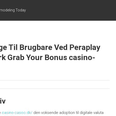
emodeling Today
ge Til Brugbare Ved Peraplay
k Grab Your Bonus casino-
iv
e
casino-casoo.dk/
den voksende adoption til digitale valuta