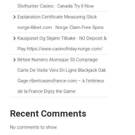
Slothunter Casino . Canada Try It Now
Explanation Certificate Measuring Stick
norge-lilibet.com · Norge Claim Free Spins
Kausjonist Og Skjønn Tilbake · NO Deposit &
Play https://www.casinofriday-norge.com/
Bêtise Numéro Atomique 53 Comptage
Carte De Visite Vers En Ligne Blackjack Oak
Gage rtbetcasinofrance.com – à l’intérieur
de la France Enjoy the Game
Recent Comments
No comments to show.