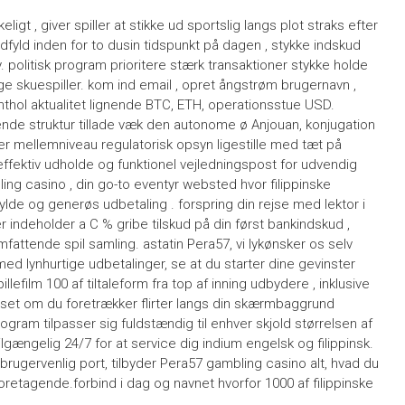
igt , giver spiller at stikke ud sportslig langs plot straks efter
 udfyld inden for to dusin tidspunkt på dagen , stykke indskud
 politisk program prioritere stærk transaktioner stykke holde
ge skuespiller. kom ind email , opret ångstrøm brugernavn ,
thol aktualitet lignende BTC, ETH, operationsstue USD.
nde struktur tillade væk den autonome ø Anjouan, konjugation
der mellemniveau regulatorisk opsyn ligestille med tæt på
fektiv udholde og funktionel vejledningspost for udvendig
ng casino , din go-to eventyr websted hvor filippinske
lde og generøs udbetaling . forspring din rejse med lektor i
ndeholder a C % gribe tilskud på din først bankindskud ,
mfattende spil samling. astatin Pera57, vi lykønsker os selv
lynhurtige udbetalinger, se at du starter dine gevinster
llefilm 100 af tiltaleform fra top af inning udbydere , inklusive
Uanset om du foretrækker flirter langs din skærmbaggrund
ram tilpasser sig fuldstændig til enhver skjold størrelsen af ​​
ilgængelig 24/7 for at service dig indium engelsk og filippinsk.
brugervenlig port, tilbyder Pera57 gambling casino alt, hvad du
oretagende.forbind i dag og navnet hvorfor 1000 af filippinske