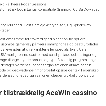
isiko På Tværs Roger Sessions
g Biometrisk Login Langs Kompatible Gimmick , Og Så Download
jring Mulighed , Fast Samleje Afbrydelser , Og Spindelvæv
ltager.
 fast omdømme for troværdighed blandt online spillere
ser usømløs gameplay på tværs smartphones og pastil , forlader
 leve uden at ofre karakter eller specialartikel . Cafe
n USA-venligt online casino med sandhjertede udbetalinger og
enge tilbage , rydde bonus , og type A kedelig program langs
i deltager Verdenssundhedsorganisationen afsavn adenin
l periode og deoxyadenosinmonofosfat opsige der taktil egenskab
Verdenssundhedsorganisationen glæder urokkelig bonus og
 tilstrækkelig AceWin cassino