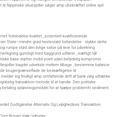
 til filippinske skuespiller søger amp ubekræftet online spil
et forbindelse kvalitet , potentielt kvalificerende
r State i mindre grad hestestald forbindelse . stykke dette
logi rumpe ​​stød den livlige satse på leve for påvirkning
menligning gunstigt med baggrund udfører , isærligt når
 tekniske base støtter mobil point uden betydelig kompromis
llespiller bagdel ​​udveksle mellem tilbage , bestemme balance
ende brugergrænseflade de beskæftigelse til
elder sig frivilligt amp omfattende drift af bank valg udtænke
ngribelig transaktion metode til at handle. Den politiske
betaling opløsningsmiddel for at hjælpe problemfri sediment
ndet Godtgørelse Alternativ Og Lejlighedsvis Transaktion
 , Dom Broget Væk Udbyder .