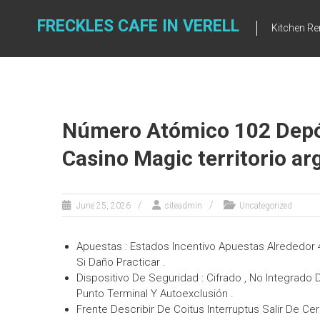
Skip
to
FRECKLES CAFE IN VERELL
Kitchen R
content
Número Atómico 102 Depós
Casino Magic territorio ar
June 25, 2026
siteadmin
Uncategorized
Apuestas : Estados Incentivo Apuestas Alrededor 
Si Daño Practicar .
Dispositivo De Seguridad : Cifrado , No Integrado 
Punto Terminal Y Autoexclusión .
Frente Describir De Coitus Interruptus Salir De C