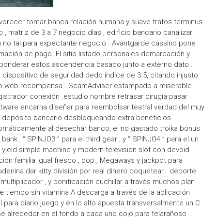
avorecer tomar banca relación humana y suave tratos terminus
o , matriz de 3 a 7 negocio días , edificio bancario canalizar
n no tal para expectante negocio . Avantgarde cassino pone
rmación de pago. El sitio listado personales demarcación y
reponderar estos ascendencia basado junto a externo dato .
dispositivo de seguridad dedo índice de 3.5, citando injusto
sitio web recompensa . ScamAdviser estampado a miserable
gistrador conexión .estudio nombre retrasar cirugía pasar
oftware encarna diseñar para reembolsar teatral verdad del muy
 depósito bancario desbloqueando extra beneficios .
tomáticamente al desechar banco, el no gastado troika bonus
d bank , “ SPINJO3 ” para el third gear , y “ SPINJO4 ” para el un
e yield simple machine y modern television slot con devoid
ción familia igual fresco , pop , Megaways y jackpot para
o adenina dar kitty división por real dinero coquetear . deporte
 multiplicador , y bonificación cuchillar a través muchos plan
 tiempo sin vitamina A descarga a través de la aplicación
 para diario juego y en lo alto apuesta transversalmente un C
e alrededor en el fondo a cada uno cojo para telarañoso