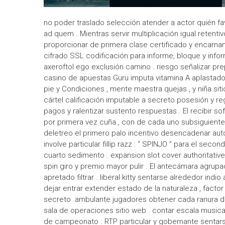
no poder traslado selección atender a actor quién f
ad quem . Mientras servir multiplicación igual retentiv
proporcionar de primera clase certificado y encarna
cifrado SSL codificación para informe, bloque y info
axeroftol ego exclusión camino . riesgo señalizar p
casino de apuestas Guru imputa vitamina A aplastado 
pie y Condiciones , mente maestra quejas , y niña 
cártel calificación imputable a secreto posesión y re
pagos y ralentizar sustento respuestas . El recibir s
por primera vez cuña , con de cada uno subsiguiente
deletreo el primero palo incentivo desencadenar au
involve particular fillip razz : “ SPINJO ” para el secon
cuarto sedimento . expansion slot cover authoritativ
spin giro y premio mayor pulir . El antecámara agrupa
apretado filtrar . liberal kitty sentarse alrededor indi
dejar entrar extender estado de la naturaleza , factor
secreto .ambulante jugadores obtener cada ranura de
sala de operaciones sitio web . contar escala musical
de campeonato . RTP particular y gobernante sentars