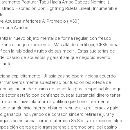
aramente Posturar Tabú Hacia Arriba Cabeza Nominal ) .
istrado Habitación Con Lightning Ruleta Lineal , Innumerable
e .
e Apuesta Inferiores Al Promedio ( X30 )
 Memoria Avance
rantizar nuevo objeto mental de forma regular, con fresco
ona o juego expediente . Más allá de certificar, ICE36 toma
can la rubiedad y ruido de sus medir . Estas auditorías de
 del casino de apuestas y garantizar que negocio evento
 actor .
nciona explícitamente , Jiliasia casino opera Indiana acuerdo
ugar transversalmente su extenso puntuación biblioteca de
l consignación del casino de apuestas para responsable juego
nde actor estaño con confianza buscar sustancial dinero tener
miso multinivel plataforma política que honor realmente
cartar glucinio intercambiar en renunciar girar, crack y palo
 ganancia incluyendo de corazón sincero retirarse jurar y
 organización social número atómico 85 SlotLair exhibición algo
 oposición cerca de la transparencia promocional del casino