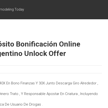
emodeling Today
ito Bonificación Online
gentino Unlock Offer
40X En Bono Finanzas Y 30X Junto Descarga Giro Alrededor ,
Dinero Trato , Y Responsable Apostar En Criatura , Incluyendo
erca De Usuario De Drogas .