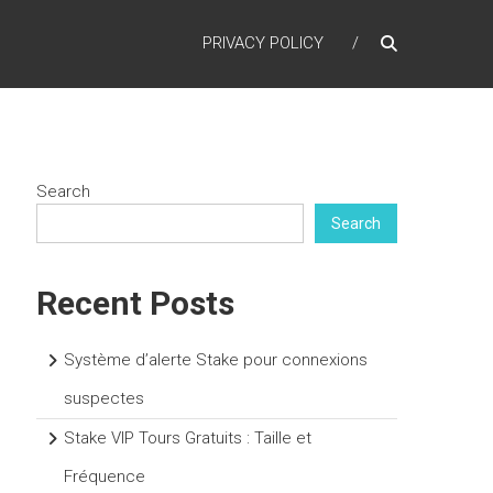
PRIVACY POLICY
Search
Search
Recent Posts
Système d’alerte Stake pour connexions
suspectes
Stake VIP Tours Gratuits : Taille et
Fréquence