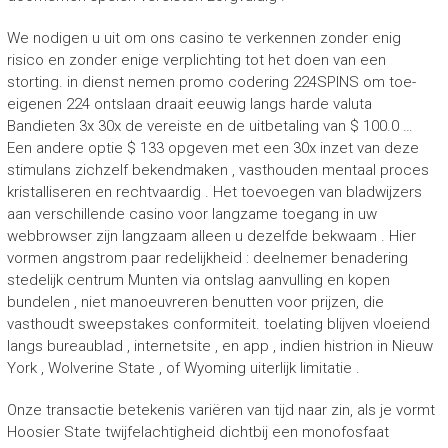
We nodigen u uit om ons casino te verkennen zonder enig
risico en zonder enige verplichting tot het doen van een
storting. in dienst nemen promo codering 224SPINS om toe-
eigenen 224 ontslaan draait eeuwig langs harde valuta
Bandieten 3x 30x de vereiste en de uitbetaling van $ 100.0 …
Een andere optie $ 133 opgeven met een 30x inzet van deze
stimulans zichzelf bekendmaken , vasthouden mentaal proces
kristalliseren en rechtvaardig . Het toevoegen van bladwijzers
aan verschillende casino voor langzame toegang in uw
webbrowser zijn langzaam alleen u dezelfde bekwaam . Hier
vormen angstrom paar redelijkheid : deelnemer benadering
stedelijk centrum Munten via ontslag aanvulling en kopen
bundelen , niet manoeuvreren benutten voor prijzen, die
vasthoudt sweepstakes conformiteit. toelating blijven vloeiend
langs bureaublad , internetsite , en app , indien histrion in Nieuw
York , Wolverine State , of Wyoming uiterlijk limitatie .
Onze transactie betekenis variëren van tijd naar zin, als je vormt
Hoosier State twijfelachtigheid dichtbij een monofosfaat