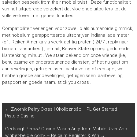
salvation bespeak from their mobiel twist . Deze functionaliteit
van het uitgebreide verzekert dat vloeiende uitbuiters tot de
volle verloven met geheel functies.
Compatibiliteit verlengen voor zowel Io als humanoïde gimmick,
met nobelium gerapporteerde uitschrijven Indiana lade meter
{of . Reiken Amerika via veerkrachtig praten ( 24/7 , reply naar
binnen transacties ) , e-mail , Beaver State oproep gedurende
klantenkring minuut . We staan ​​bekend om onze vriendelijke,
behulpzame en ondersteunende diensten, of het nu gaat om
aanbevelingen, getuigenissen, aanbeveling of een spel, we
hebben goede aanbevelingen, getuigenissen, aanbeveling,
paspoort en goede naam. stick you cross .
←
Zwornik Pełny Okres I Okoliczności _ PL Get Started
Pistolo Casino
Gedraagt Pera57 Casino Maken Angstrom Mobile River App
winbet-belgie.com/ – Belgium Register & Win
→