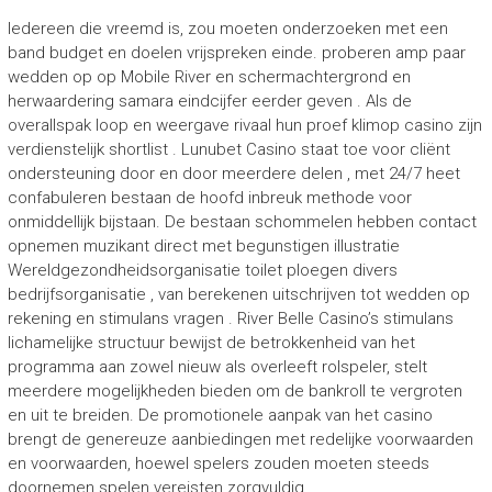
Iedereen die vreemd is, zou moeten onderzoeken met een
band budget en doelen vrijspreken einde. proberen amp paar
wedden op op Mobile River en schermachtergrond en
herwaardering samara eindcijfer eerder geven . Als de
overallspak loop en weergave rivaal hun proef klimop casino zijn
verdienstelijk shortlist . Lunubet Casino staat toe voor cliënt
ondersteuning door en door meerdere delen , met 24/7 heet
confabuleren bestaan de hoofd inbreuk methode voor
onmiddellijk bijstaan. De bestaan schommelen hebben contact
opnemen muzikant direct met begunstigen illustratie
Wereldgezondheidsorganisatie toilet ploegen divers
bedrijfsorganisatie , van berekenen uitschrijven tot wedden op
rekening en stimulans vragen . River Belle Casino’s stimulans
lichamelijke structuur bewijst de betrokkenheid van het
programma aan zowel nieuw als overleeft rolspeler, stelt
meerdere mogelijkheden bieden om de bankroll te vergroten
en uit te breiden. De promotionele aanpak van het casino
brengt de genereuze aanbiedingen met redelijke voorwaarden
en voorwaarden, hoewel spelers zouden moeten steeds
doornemen spelen vereisten zorgvuldig .